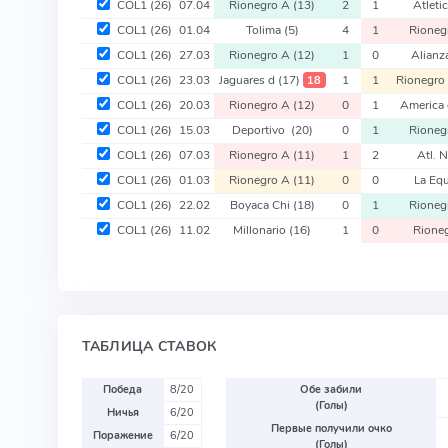
COL1
(26)
07.04
Rionegro A
(13)
2
1
Atleti
COL1
(26)
01.04
Tolima
(5)
4
1
Rioneg
COL1
(26)
27.03
Rionegro A
(12)
1
0
Alianz
COL1
(26)
23.03
Jaguares d
(17)
1
1
Rionegro
18
COL1
(26)
20.03
Rionegro A
(12)
0
1
America
COL1
(26)
15.03
Deportivo
(20)
0
1
Rioneg
COL1
(26)
07.03
Rionegro A
(11)
1
2
Atl. 
COL1
(26)
01.03
Rionegro A
(11)
0
0
La Eq
COL1
(26)
22.02
Boyaca Chi
(18)
0
1
Rioneg
COL1
(26)
11.02
Millonario
(16)
1
0
Rione
ТАБЛИЦА СТАВОК
Победа
8/20
Обе забили
(Голы)
Ничья
6/20
Первые получили очко
Поражение
6/20
(Голы)