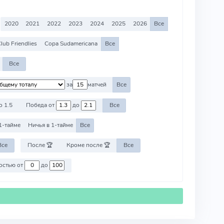
2020
2021
2022
2023
2024
2025
2026
Все
lub Friendlies
Copa Sudamericana
Все
Все
за
матчей
Все
о 1.5
Победа от
до
Все
1-тайме
Ничья в 1-тайме
Все
Все
После 🏆
Кроме после 🏆
Все
Против команд со стоимостью от
до