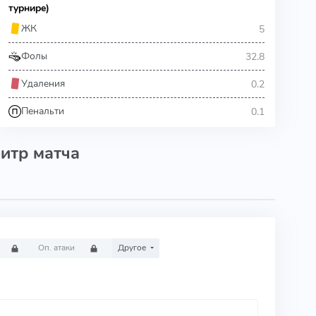
турнире)
5
ЖК
32.8
Фолы
0.2
Удаления
0.1
Пенальти
итр матча
Оп. атаки
Другое