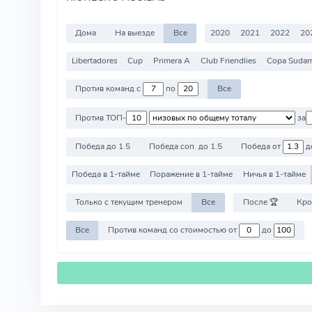
Дома
На выезде
Все
2020
2021
2022
20
Libertadores
Cup
Primera A
Club Friendlies
Copa Sudam
Против команд с
по
Все
Против ТОП-
за
Победа до 1.5
Победа соп. до 1.5
Победа от
д
Победа в 1-тайме
Поражение в 1-тайме
Ничья в 1-тайме
Только с текущим тренером
Все
После 🏆
Кро
Все
Против команд со стоимостью от
до