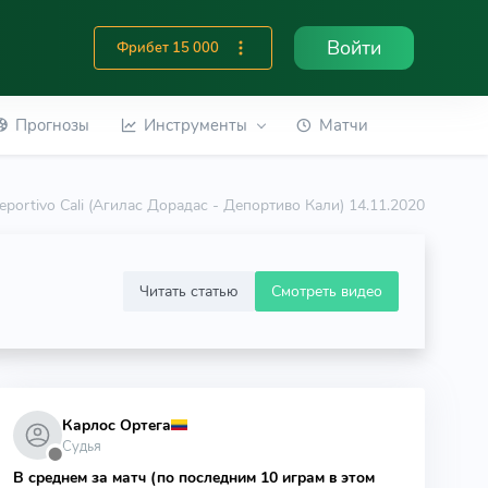
Войти
Фрибет 15 000
Прогнозы
Инструменты
Матчи
Deportivo Cali (Агилас Дорадас - Депортиво Кали) 14.11.2020
Читать статью
Смотреть видео
Карлос Ортега
Судья
⬤
В среднем за матч (по последним 10 играм в этом