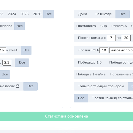
23
2024
2025
2026
Все
Дома
На выезде
Все
ericana
Все
Libertadores
Cup
Primera A
C
Против команд с
по
матчей
Все
Против ТОП-
о
Все
Победа до 1.5
Победа соп. д
Все
Победа в 1-тайме
Поражение в 
ме после 🏆
Все
Только с текущим тренером
Все
Статистика обновлена