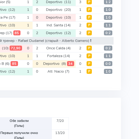
nior
(5)
1
2
Deportivo
(11)
3
Р
1:2
rtivo
(12)
1
0
Deportivo
(20)
1
Р
1:0
za Pe
(17)
1
0
Deportivo
(10)
1
Р
1:0
rtivo
(10)
1
1
Ind. Santa
(14)
2
Р
1:1
Dep
(17)
0
2
Deportivo
(12)
2
85
Р
0:2
вый тренер - Rafael Dudamel
(старый - Alberto Gamero)
❗️
o
(10)
0
2
Once Calda
(4)
2
72,90
Р
0:2
rtivo
(10)
1
1
Fortaleza
(14)
2
Р
1:1
o B
(6)
0
0
Deportivo
(8)
0
85
34
Р
0:0
rtivo
(12)
1
0
Atl. Nacio
(7)
1
Р
1:0
Обе забили
7/20
(Голы)
Первые получили очко
13/20
(Голы)