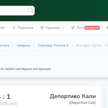
лог
Подписка
Турниры
Лиги
Бесплатно
истика
Америка
Colombia: Primera A
Rionegro Aguilas - 
 кто любит наглядные инструкции
 : 1
Депортиво Кали
(Deportivo Cali)
2020, 23:00