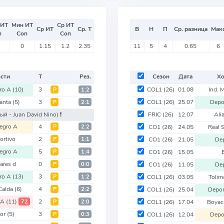
 ИТ
Мин ИТ
Ср ИТ
Ср ИТ
Ср. Т
В
Н
П
Ср. разница
Мак
п
Соп
Соп
0
1.15
1.2
2.35
11
5
4
0.65
6
ости
Т
Рез.
Сезон
Дата
Хо
ro A
(10)
3
COL1
(26)
01.08
Ind. 
Р
1:2
Santa
(5)
3
COL1
(26)
25.07
Depo
Р
2:1
ый - Juan David Nino)
❗️
FRIC
(26)
12.07
Ali
egro A
4
Р
2:2
CO1
(26)
24.05
Real 
ortivo
2
Р
1:1
CO1
(26)
21.05
De
egro A
5
Р
1:4
CO1
(26)
15.05
ares d
0
Р
0:0
CO1
(26)
11.05
De
ro A
(13)
3
Р
1:2
COL1
(26)
03.05
Toli
Calda
(6)
4
Р
2:2
COL1
(26)
25.04
Depo
 A
(11)
2
72
Р
2:0
COL1
(26)
17.04
Boyac
ior
(5)
3
Р
0:3
COL1
(26)
12.04
Depo