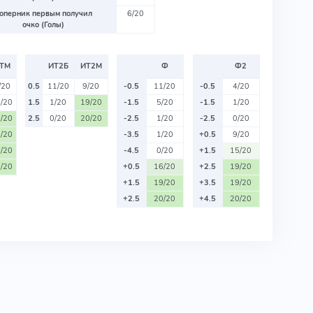
оперник первым получил
6/20
очко (Голы)
ТМ
ИТ2Б
ИТ2М
Ф
Ф2
/20
0.5
11/20
9/20
-0.5
11/20
-0.5
4/20
/20
1.5
1/20
19/20
-1.5
5/20
-1.5
1/20
/20
2.5
0/20
20/20
-2.5
1/20
-2.5
0/20
/20
-3.5
1/20
+0.5
9/20
/20
-4.5
0/20
+1.5
15/20
/20
+0.5
16/20
+2.5
19/20
+1.5
19/20
+3.5
19/20
+2.5
20/20
+4.5
20/20