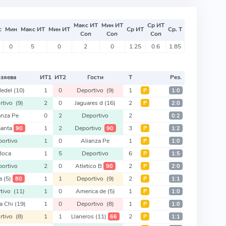
Макс ИТ
Мин ИТ
Ср ИТ
с
Мин
Макс ИТ
Мин ИТ
Ср ИТ
Ср. Т
Соп
Соп
Соп
0
5
0
2
0
1.25
0.6
1.85
зяева
ИТ
1
ИТ
2
Гости
Т
Рез.
Medel
(10)
1
0
Deportivo
(9)
1
Р
1:0
rtivo
(9)
2
0
Jaguares d
(16)
2
Р
2:0
anza Pe
0
2
Deportivo
2
0:2
Santa
1
2
Deportivo
3
90
90
Р
1:2
portivo
1
0
Alianza Pe
1
Р
1:0
Boca
1
5
Deportivo
6
Р
1:5
portivo
2
0
Atletico B
2
90
Р
2:0
ma
(5)
1
1
Deportivo
(9)
2
80
Р
1:1
rtivo
(11)
1
0
America de
(5)
1
Р
1:0
a Chi
(19)
1
0
Deportivo
(8)
1
Р
1:0
rtivo
(8)
1
1
Llaneros
(11)
2
66
Р
1:1