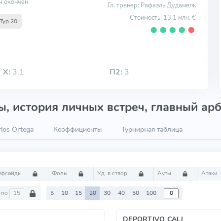
ч окончен
Гл. тренер: Рафаэль Дудамель
Стоимость: 13.1 млн. €
Тур 20
⬤
⬤
⬤
⬤
⬤
Х:
3.1
П2:
3
, история личных встреч, главный арб
los Ortega
Коэффициенты
Турнирная таблица
Офсайды
Фолы
Уд. в створ
Ауты
Атаки
по
5
10
15
20
30
40
50
100
DEPORTIVO CALI