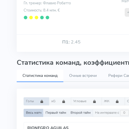
Мат
Гл. тренер: Флавио Робатто
Стоимость: 8.4 млн. €
⬤
⬤
⬤
⬤
⬤
П1:
2.45
Статистика команд, коэффициенты
Статистика команд
Очные встречи
Рефери Car
Голы
xG
Угловые
ЖК
Весь матч
Первый тайм
Второй тайм
На интервале с
RIONEGRO AGUILAS