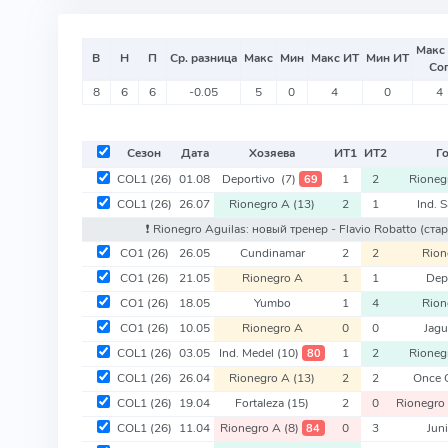
Макс
В
Н
П
Ср. разница
Макс
Мин
Макс ИТ
Мин ИТ
Со
8
6
6
-0.05
5
0
4
0
4
Сезон
Дата
Хозяева
ИТ
1
ИТ
2
Г
COL1
(26)
01.08
Deportivo
(7)
1
2
Rioneg
69
COL1
(26)
26.07
Rionegro A
(13)
2
1
Ind. 
❗️ Rionegro Aguilas: новый тренер - Flavio Robatto
(стар
CO1
(26)
26.05
Cundinamar
2
2
Rion
CO1
(26)
21.05
Rionegro A
1
1
Dep
CO1
(26)
18.05
Yumbo
1
4
Rion
CO1
(26)
10.05
Rionegro A
0
0
Jagu
COL1
(26)
03.05
Ind. Medel
(10)
1
2
Rioneg
80
COL1
(26)
26.04
Rionegro A
(13)
2
2
Once 
COL1
(26)
19.04
Fortaleza
(15)
2
0
Rionegro
COL1
(26)
11.04
Rionegro A
(8)
0
3
Jun
84