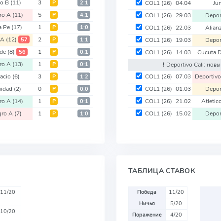
co B
(11)
3
Р
2:1
COL1
(26)
04.04
Ju
ro A
(11)
5
Р
4:1
COL1
(26)
29.03
Depo
a Pe
(17)
1
Р
1:0
COL1
(26)
22.03
Alian
 A
(12)
2
57
Р
1:1
COL1
(26)
19.03
Depo
 de
(8)
1
56
Р
0:1
COL1
(26)
14.03
Cucuta 
ro A
(13)
1
Р
0:1
❗️ Deportivo Cali: но
Nacio
(6)
3
COL1
(26)
07.03
Deportiv
Р
1:2
uidad
(2)
0
COL1
(26)
01.03
Depo
Р
0:0
ro A
(14)
1
COL1
(26)
21.02
Atletic
Р
0:1
gro A
(7)
1
COL1
(26)
15.02
Depo
Р
1:0
ТАБЛИЦА СТАВОК
11/20
Победа
11/20
Ничья
5/20
10/20
Поражение
4/20