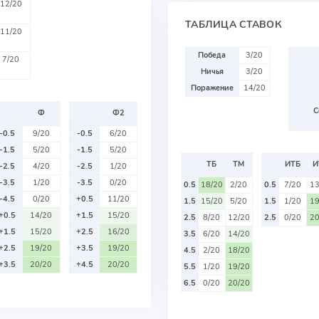
12/20
ТАБЛИЦА СТАВОК
11/20
Победа
3/20
7/20
Ничья
3/20
Поражение
14/20
С
Ф
Ф2
-0.5
9/20
-0.5
6/20
-1.5
5/20
-1.5
5/20
ТБ
ТМ
ИТБ
И
-2.5
4/20
-2.5
1/20
-3.5
1/20
-3.5
0/20
0.5
18/20
2/20
0.5
7/20
13
-4.5
0/20
+0.5
11/20
1.5
15/20
5/20
1.5
1/20
19
+0.5
14/20
+1.5
15/20
2.5
8/20
12/20
2.5
0/20
20
+1.5
15/20
+2.5
16/20
3.5
6/20
14/20
+2.5
19/20
+3.5
19/20
4.5
2/20
18/20
+3.5
20/20
+4.5
20/20
5.5
1/20
19/20
6.5
0/20
20/20