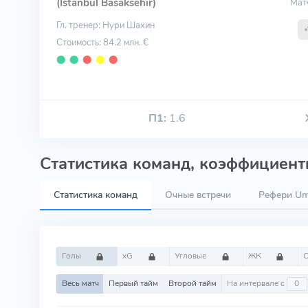
(Istanbul Basaksehir)
Мат
Гл. тренер: Нури Шахин
Стоимость: 84.2 млн. €
⬤
⬤
⬤
⬤
⬤
П1:
1.6
Статистика команд, коэффициенты
Статистика команд
Очные встречи
Рефери Umi
Голы
xG
Угловые
ЖК
Весь матч
Первый тайм
Второй тайм
На интервале с