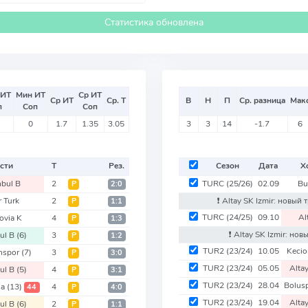
Статистика обновлена
 ИТ
Мин ИТ
Ср ИТ
Ср ИТ
Ср. Т
В
Н
П
Ср. разница
Мак
п
Соп
Соп
0
1.7
1.35
3.05
3
3
14
-1.7
6
сти
Т
Рез.
Сезон
Дата
Х
nbul B
2
TURC
(25/26)
02.09
Bu
Р
2:0
r Turk
2
❗️ Altay SK Izmir: новы
Р
1:1
TURC
(24/25)
09.10
Al
ovia K
4
Р
1:3
❗️ Altay SK Izmir: н
bul B
(6)
3
Р
1:2
TUR2
(23/24)
10.05
Keci
nspor
(7)
3
Р
3:0
TUR2
(23/24)
05.05
Alta
bul B
(5)
4
Р
3:1
TUR2
(23/24)
28.04
Bolus
sa
(13)
4
44
Р
4:0
TUR2
(23/24)
19.04
Alta
bul B
(6)
2
Р
1:1