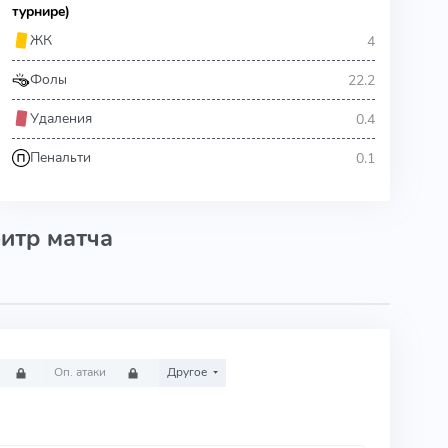
турнире)
4
ЖК
22.2
Фолы
0.4
Удаления
0.1
Пенальти
итр матча
Оп. атаки
Другое