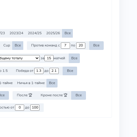
/23
2023/24
2024/25
2025/26
Все
Cup
Все
Против команд с
по
Все
за
матчей
Все
о 1.5
Победа от
до
Все
1-тайме
Ничья в 1-тайме
Все
Все
После 🏆
Кроме после 🏆
Все
Против команд со стоимостью от
до