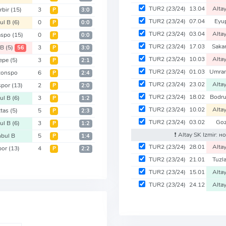
TUR2
(23/24)
13.04
Alta
rbir
(15)
3
Р
3:0
TUR2
(23/24)
07.04
Eyu
bul B
(6)
0
Р
0:0
TUR2
(23/24)
03.04
Alta
aspo
(15)
0
Р
0:0
TUR2
(23/24)
17.03
Saka
 B
(5)
3
56
Р
3:0
TUR2
(23/24)
10.03
Alta
epe
(5)
3
Р
2:1
TUR2
(23/24)
01.03
Umra
zonspo
6
Р
2:4
TUR2
(23/24)
23.02
Alta
spor
(13)
2
Р
2:0
TUR2
(23/24)
18.02
Bodr
bul B
(6)
3
Р
1:2
TUR2
(23/24)
10.02
Alta
ktas
(5)
5
Р
2:3
TUR2
(23/24)
03.02
Go
bul B
(6)
3
Р
1:2
❗️ Altay SK Izmir: 
nbul B
5
Р
1:4
TUR2
(23/24)
28.01
Alta
por
(13)
4
Р
2:2
TUR2
(23/24)
21.01
Tuzl
TUR2
(23/24)
15.01
Alta
TUR2
(23/24)
24.12
Alta