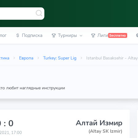
лог
Подписка
Турниры
Лиги
Бесплатно
стика
Европа
Turkey: Super Lig
Istanbul Basaksehir - Al
 кто любит наглядные инструкции
 : 0
Алтай Измир
(Altay SK Izmir)
2021, 17:00