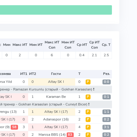
Макс ИТ
Мин ИТ
Ср ИТ
с
Мин
Макс ИТ
Мин ИТ
Ср ИТ
Ср. Т
Соп
Соп
Соп
0
2
0
6
0
0.4
2.1
2.5
озяева
ИТ
1
ИТ
2
Гости
Т
Рез.
rsa Yild
0
0
Altay SK I
0
Р
0:0
й тренер - Ramazan Kursunlu
(старый - Gokhan Karaaslan)
❗️
tay SK I
0
1
Karaman Be
1
Р
0:1
овый тренер - Gokhan Karaaslan
(старый - Cuneyt Bicer)
❗️
orengu
(13)
1
1
Altay SK I
(17)
2
Р
1:1
y SK I
(17)
0
2
Adanaspor
(16)
2
Р
0:2
por
(9)
3
1
Altay SK I
(17)
4
58
Р
3:1
y SK I
(17)
0
2
Manisa BBS
(14)
2
83
Р
0:2