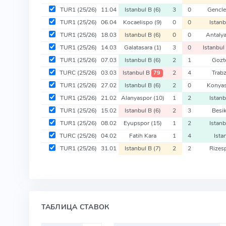
TUR1
(25/26)
11.04
Istanbul B
(6)
3
0
Gencle
TUR1
(25/26)
06.04
Kocaelispo
(9)
0
0
Istan
TUR1
(25/26)
18.03
Istanbul B
(6)
0
0
Antaly
TUR1
(25/26)
14.03
Galatasara
(1)
3
0
Istanbul
TUR1
(25/26)
07.03
Istanbul B
(6)
2
1
Gozt
TURC
(25/26)
03.03
Istanbul B
2
4
Trab
79
TUR1
(25/26)
27.02
Istanbul B
(6)
2
0
Konya
TUR1
(25/26)
21.02
Alanyaspor
(10)
1
2
Istan
TUR1
(25/26)
15.02
Istanbul B
(6)
2
3
Besi
TUR1
(25/26)
08.02
Eyupspor
(15)
1
2
Istan
TURC
(25/26)
04.02
Fatih Kara
1
4
Ista
TUR1
(25/26)
31.01
Istanbul B
(7)
2
2
Rizes
ТАБЛИЦА СТАВОК