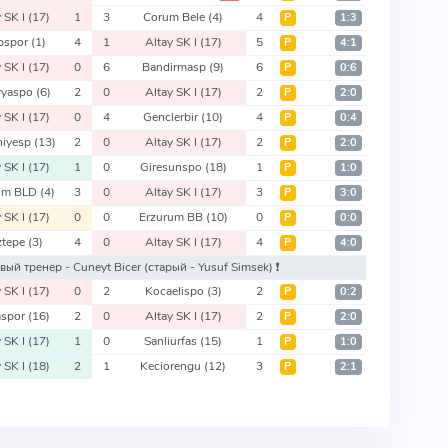
y SK I
(17)
1
3
Corum Bele
(4)
4
Р
1:3
pspor
(1)
4
1
Altay SK I
(17)
5
Р
4:1
y SK I
(17)
0
6
Bandirmasp
(9)
6
Р
0:6
ryaspo
(6)
2
0
Altay SK I
(17)
2
Р
2:0
y SK I
(17)
0
4
Genclerbir
(10)
4
Р
0:4
niyesp
(13)
2
0
Altay SK I
(17)
2
Р
2:0
y SK I
(17)
1
0
Giresunspo
(18)
1
Р
1:0
um BLD
(4)
3
0
Altay SK I
(17)
3
Р
3:0
y SK I
(17)
0
0
Erzurum BB
(10)
0
Р
0:0
ztepe
(3)
4
0
Altay SK I
(17)
4
Р
4:0
новый тренер - Cuneyt Bicer
(старый - Yusuf Simsek)
❗️
y SK I
(17)
0
2
Kocaelispo
(3)
2
Р
0:2
aspor
(16)
2
0
Altay SK I
(17)
2
Р
2:0
y SK I
(17)
1
0
Sanliurfas
(15)
1
Р
1:0
y SK I
(18)
2
1
Keciorengu
(12)
3
Р
2:1