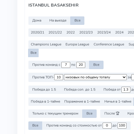
ISTANBUL BASAKSEHIR
Дома
На выезде
Все
2020/21
2021/22
2022
2022/23
2023/24
2024
202
Champions League
Europa League
Conference League
Sup
Все
Против команд с
по
Все
Против ТОП-
за
Победа до 1.5
Победа соп. до 1.5
Победа от
д
Победа в 1-тайме
Поражение в 1-тайме
Ничья в 1-тайме
Только с текущим тренером
Все
После 🏆
Кро
Все
Против команд со стоимостью от
до