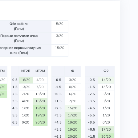
Обе забили
5/20
(Голы)
Первые получили очко
3/20
(Голы)
оперник первым получил
15/20
очко (Голы)
ТМ
ИТ2Б
ИТ2М
Ф
Ф2
/20
0.5
16/20
4/20
-0.5
3/20
-0.5
14/20
/20
1.5
13/20
7/20
-1.5
0/20
-1.5
13/20
/20
2.5
7/20
13/20
+0.5
6/20
-2.5
5/20
3.5
4/20
16/20
+1.5
7/20
-3.5
3/20
4.5
1/20
19/20
+2.5
15/20
-4.5
1/20
5.5
1/20
19/20
+3.5
17/20
-5.5
1/20
6.5
0/20
20/20
+4.5
19/20
-6.5
0/20
+5.5
19/20
+0.5
17/20
+6.5
20/20
+1.5
20/20