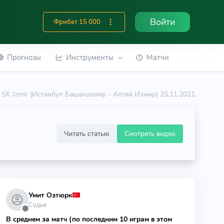
Войти
Фрибет 15 000
Прогнозы
Инструменты
Матчи
tay SK Izmir (Истанбул Башакшехир - Алтай Измир) 25.11.2021
Читать статью
Смотреть видео
Умит Озтюрк
Судья
⬤
В среднем за матч (по последним 10 играм в этом