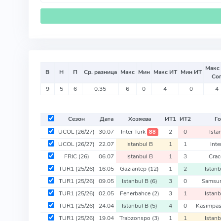
Макс
В
Н
П
Ср. разница
Макс
Мин
Макс ИТ
Мин ИТ
Со
9
5
6
0.35
6
0
4
0
4
Сезон
Дата
Хозяева
ИТ
1
ИТ
2
Го
UCOL
(26/27)
30.07
Inter Turk
2
0
Ista
88
UCOL
(26/27)
22.07
Istanbul B
1
1
Inte
FRIC
(26)
06.07
Istanbul B
1
3
Crac
TUR1
(25/26)
16.05
Gaziantep
(12)
1
2
Istan
TUR1
(25/26)
09.05
Istanbul B
(6)
3
0
Samsu
TUR1
(25/26)
02.05
Fenerbahce
(2)
3
1
Istan
TUR1
(25/26)
24.04
Istanbul B
(5)
4
0
Kasimpa
TUR1
(25/26)
19.04
Trabzonspo
(3)
1
1
Istan