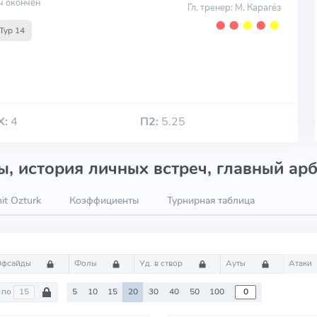
ч окончен
Гл. тренер: М. Карагёз
⬤
⬤
⬤
⬤
⬤
Тур 14
Х:
4
П2:
5.25
, история личных встреч, главный арб
t Ozturk
Коэффициенты
Турнирная таблица
Офсайды
Фолы
Уд. в створ
Ауты
Атаки
по
5
10
15
20
30
40
50
100