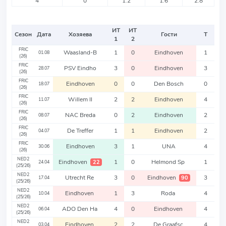
4
0
1.2
1.6
2.8
ИТ
ИТ
Сезон
Дата
Хозяева
Гости
Т
1
2
FRIC
Waasland-B
1
0
Eindhoven
1
01.08
(26)
FRIC
PSV Eindho
3
0
Eindhoven
3
28.07
(26)
FRIC
Eindhoven
0
0
Den Bosch
0
18.07
(26)
FRIC
Willem II
2
2
Eindhoven
4
11.07
(26)
FRIC
NAC Breda
0
2
Eindhoven
2
08.07
(26)
FRIC
De Treffer
1
1
Eindhoven
2
04.07
(26)
FRIC
Eindhoven
3
1
UNA
4
30.06
(26)
NED2
Eindhoven
1
0
Helmond Sp
1
22
24.04
(25/26)
NED2
Utrecht Re
3
0
Eindhoven
3
90
17.04
(25/26)
NED2
Eindhoven
1
3
Roda
4
10.04
(25/26)
NED2
ADO Den Ha
4
0
Eindhoven
4
06.04
(25/26)
NED2
Eindhoven
2
2
De Graafsc
4
03.04