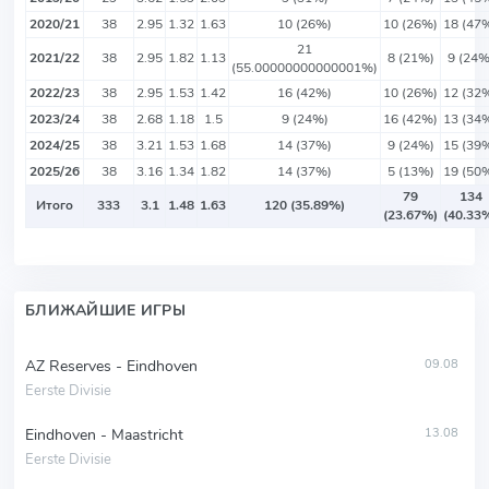
2020/21
38
2.95
1.32
1.63
10 (26%)
10 (26%)
18 (47
21
2021/22
38
2.95
1.82
1.13
8 (21%)
9 (24%
(55.00000000000001%)
2022/23
38
2.95
1.53
1.42
16 (42%)
10 (26%)
12 (32
2023/24
38
2.68
1.18
1.5
9 (24%)
16 (42%)
13 (34
2024/25
38
3.21
1.53
1.68
14 (37%)
9 (24%)
15 (39
2025/26
38
3.16
1.34
1.82
14 (37%)
5 (13%)
19 (50
79
134
Итого
333
3.1
1.48
1.63
120 (35.89%)
(23.67%)
(40.33
БЛИЖАЙШИЕ ИГРЫ
AZ Reserves - Eindhoven
09.08
Eerste Divisie
Eindhoven - Maastricht
13.08
Eerste Divisie