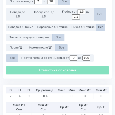
Против команд с
по
Все
Победа от
до
Победа до
Победа соп. до
Все
1.5
1.5
Победа в 1-тайме
Поражение в 1-тайме
Ничья в 1-тайме
Все
Только с текущим тренером
Все
После 🏆
Кроме после 🏆
Все
Все
Против команд со стоимостью от
до
Статистика обновлена
В
Н
П
Ср. разница
Макс
Мин
Макс ИТ
Мин ИТ
7
4
9
-0.4
5
0
3
0
Макс ИТ
Мин ИТ
Ср ИТ
Ср ИТ
Ср. Т
Соп
Соп
Соп