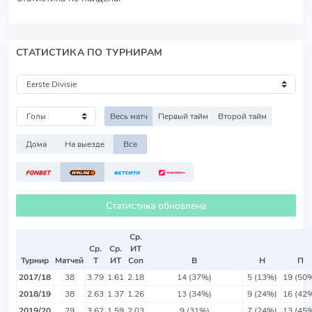
СТАТИСТИКА ПО ТУРНИРАМ
Весь матч
Первый тайм
Второй тайм
Дома
На выезде
Все
Статистика обновлена
Ср.
Ср.
Ср.
ИТ
Турнир
Матчей
Т
ИТ
Соп
В
Н
П
2017/18
38
3.79
1.61
2.18
14 (37%)
5 (13%)
19 (50
2018/19
38
2.63
1.37
1.26
13 (34%)
9 (24%)
16 (42
2019/20
29
3.62
1.59
2.03
9 (31%)
7 (24%)
13 (45