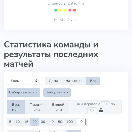
Стоимость: 2.9 млн. €
⬤
⬤
⬤
⬤
⬤
Eerste Divisie
Статистика команды и
результаты последних
матчей
Дома
На выезде
Все
Выбор сезонов
Выбор лиги
На интервале с
по
Весь
Первый
Второй
матч
тайм
тайм
5
10
15
20
30
40
50
100