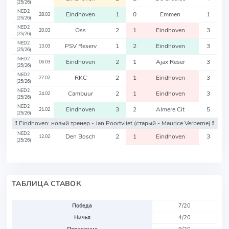
(25/26)
NED2
Eindhoven
1
0
Emmen
1
28.03
(25/26)
NED2
Oss
2
1
Eindhoven
3
20.03
(25/26)
NED2
PSV Reserv
1
2
Eindhoven
3
13.03
(25/26)
NED2
Eindhoven
2
1
Ajax Reser
3
06.03
(25/26)
NED2
RKC
2
1
Eindhoven
3
27.02
(25/26)
NED2
Cambuur
2
1
Eindhoven
3
24.02
(25/26)
NED2
Eindhoven
3
2
Almere Cit
5
21.02
(25/26)
❗️ Eindhoven: новый тренер - Jan Poortvliet
(старый - Maurice Verberne)
❗️
NED2
Den Bosch
2
1
Eindhoven
3
12.02
(25/26)
ТАБЛИЦА СТАВОК
Победа
7/20
Ничья
4/20