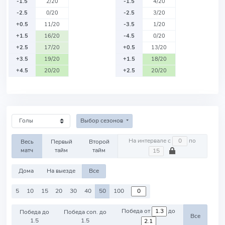
-1.5
2/20
-1.5
4/20
-2.5
0/20
-2.5
3/20
+0.5
11/20
-3.5
1/20
+1.5
16/20
-4.5
0/20
+2.5
17/20
+0.5
13/20
+3.5
19/20
+1.5
18/20
+4.5
20/20
+2.5
20/20
Выбор сезонов
На интервале с
по
Весь
Первый
Второй
матч
тайм
тайм
Дома
На выезде
Все
5
10
15
20
30
40
50
100
Победа от
до
Победа до
Победа соп. до
Все
1.5
1.5