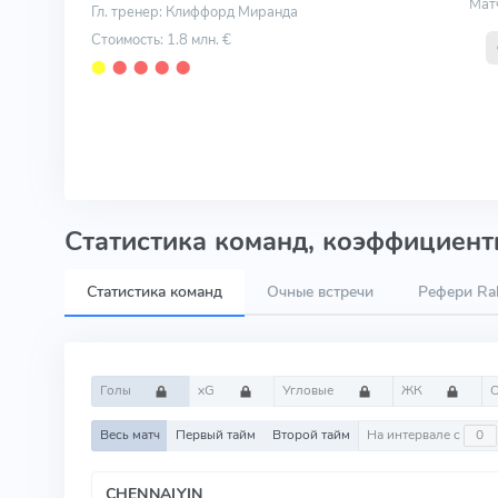
Мат
Гл. тренер: Клиффорд Миранда
Стоимость: 1.8 млн. €
⬤
⬤
⬤
⬤
⬤
Статистика команд, коэффициенты
Статистика команд
Очные встречи
Рефери Ra
Голы
xG
Угловые
ЖК
Весь матч
Первый тайм
Второй тайм
На интервале с
CHENNAIYIN