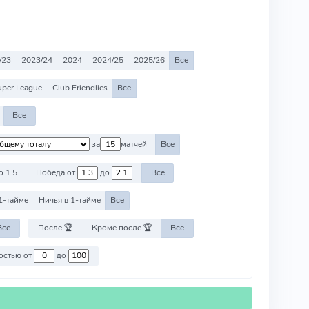
/23
2023/24
2024
2024/25
2025/26
Все
uper League
Club Friendlies
Все
Все
за
матчей
Все
о 1.5
Победа от
до
Все
1-тайме
Ничья в 1-тайме
Все
Все
После 🏆
Кроме после 🏆
Все
Против команд со стоимостью от
до