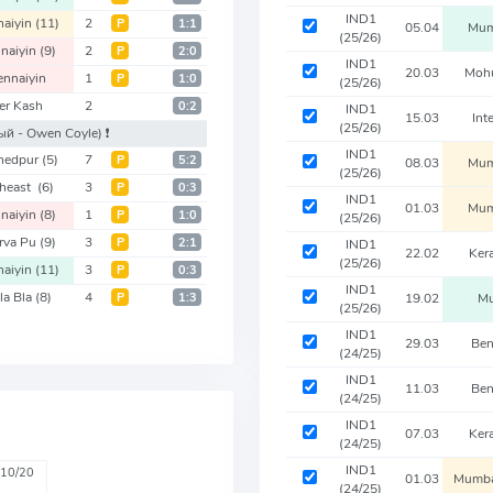
IND1
naiyin
(11)
2
Р
1:1
05.04
Mum
(25/26)
naiyin
(9)
2
Р
2:0
IND1
20.03
Moh
nnaiyin
1
Р
1:0
(25/26)
ter Kash
2
0:2
IND1
15.03
Int
(25/26)
ый - Owen Coyle)
❗️
IND1
hedpur
(5)
7
Р
5:2
08.03
Mum
(25/26)
theast
(6)
3
Р
0:3
IND1
01.03
Mum
naiyin
(8)
1
Р
1:0
(25/26)
rva Pu
(9)
3
Р
2:1
IND1
22.02
Ker
(25/26)
naiyin
(11)
3
Р
0:3
IND1
la Bla
(8)
4
Р
1:3
19.02
Mu
(25/26)
IND1
29.03
Ben
(24/25)
IND1
11.03
Ben
(24/25)
IND1
07.03
Ker
(24/25)
IND1
10/20
01.03
Mumba
(24/25)