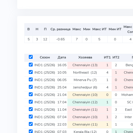
Макс
В
Н
П
Ср. разница
Макс
Мин
Макс ИТ
Мин ИТ
Со
5
3
12
-0.65
7
0
5
0
4
Сезон
Дата
Хозяева
ИТ
1
ИТ
2
IND1
(25/26)
16.05
Chennaiyin
(13)
1
2
Ben
IND1
(25/26)
10.05
Northeast
(12)
4
1
Chen
IND1
(25/26)
06.05
Minerva Pu
(7)
1
0
Chen
IND1
(25/26)
25.04
Jamshedpur
(6)
4
1
Chen
IND1
(25/26)
21.04
Chennaiyin
(10)
0
0
Moha
IND1
(25/26)
17.04
Chennaiyin
(12)
1
0
SC 
IND1
(25/26)
11.04
Chennaiyin
(11)
1
3
East
IND1
(25/26)
07.04
Chennaiyin
(10)
1
2
Inte
IND1
(25/26)
22.03
Chennaiyin
(11)
1
1
G
IND1
(25/26)
07.03
Kerala Bla
(12)
0
1
Chen