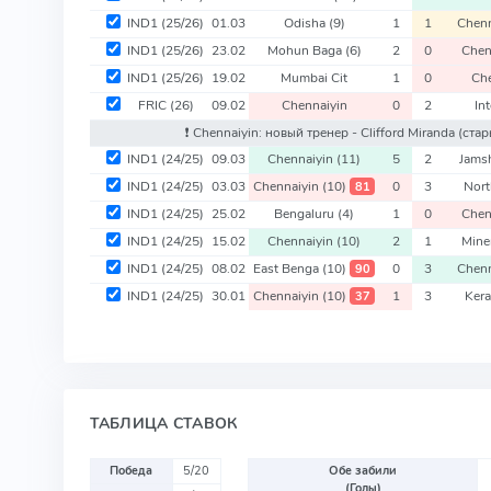
IND1
(25/26)
01.03
Odisha
(9)
1
1
Chen
IND1
(25/26)
23.02
Mohun Baga
(6)
2
0
Chen
IND1
(25/26)
19.02
Mumbai Cit
1
0
Che
FRIC
(26)
09.02
Chennaiyin
0
2
In
❗️ Chennaiyin: новый тренер - Clifford Miranda
(стар
IND1
(24/25)
09.03
Chennaiyin
(11)
5
2
Jams
IND1
(24/25)
03.03
Chennaiyin
(10)
0
3
Nor
81
IND1
(24/25)
25.02
Bengaluru
(4)
1
0
Chen
IND1
(24/25)
15.02
Chennaiyin
(10)
2
1
Mine
IND1
(24/25)
08.02
East Benga
(10)
0
3
Chen
90
IND1
(24/25)
30.01
Chennaiyin
(10)
1
3
Kera
37
ТАБЛИЦА СТАВОК
Победа
5/20
Обе забили
(Голы)