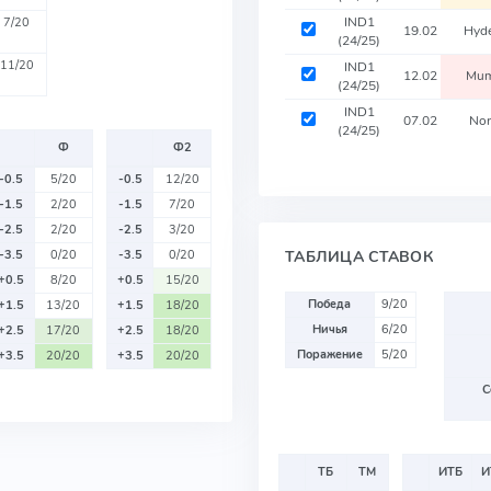
IND1
7/20
19.02
Hyd
(24/25)
11/20
IND1
12.02
Mum
(24/25)
IND1
07.02
Nor
(24/25)
Ф
Ф2
-0.5
5/20
-0.5
12/20
-1.5
2/20
-1.5
7/20
-2.5
2/20
-2.5
3/20
ТАБЛИЦА СТАВОК
-3.5
0/20
-3.5
0/20
+0.5
8/20
+0.5
15/20
Победа
9/20
+1.5
13/20
+1.5
18/20
Ничья
6/20
+2.5
17/20
+2.5
18/20
Поражение
5/20
+3.5
20/20
+3.5
20/20
С
ТБ
ТМ
ИТБ
И