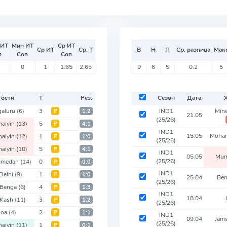
 ИТ
Мин ИТ
Ср ИТ
Ср ИТ
Ср. Т
В
Н
П
Ср. разница
Мак
п
Соп
Соп
0
1
1.65
2.65
9
6
5
0.2
5
Гости
Т
Рез.
Сезон
Дата
galuru
(6)
3
IND1
Min
Р
1:2
21.05
(25/26)
naiyin
(13)
5
Р
4:1
IND1
15.05
Moha
naiyin
(12)
1
Р
1:0
(25/26)
naiyin
(10)
5
Р
4:1
IND1
05.05
Mum
(25/26)
mmedan
(14)
0
Р
0:0
IND1
Delhi
(9)
1
Р
1:0
25.04
Ben
(25/26)
 Benga
(6)
4
Р
1:3
IND1
18.04
r Kash
(11)
3
Р
1:2
(25/26)
oa
(4)
2
Р
1:1
IND1
09.04
Jam
(25/26)
naiyin
(11)
1
Р
0:1