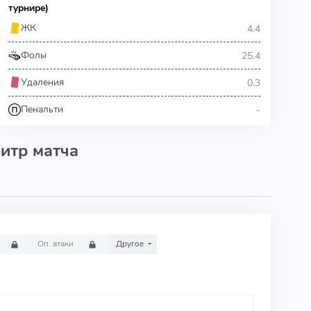
турнире)
4.4
ЖК
25.4
Фолы
0.3
Удаления
-
Пенальти
итр матча
Оп. атаки
Другое