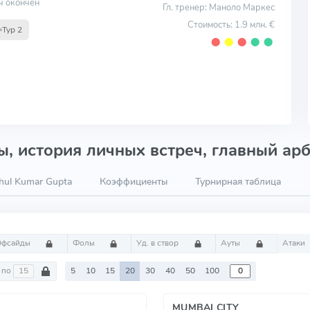
ч окончен
Гл. тренер: Маноло Маркес
Стоимость: 1.9 млн. €
Тур 2
⬤
⬤
⬤
⬤
⬤
, история личных встреч, главный арб
hul Kumar Gupta
Коэффициенты
Турнирная таблица
Офсайды
Фолы
Уд. в створ
Ауты
Атаки
по
5
10
15
20
30
40
50
100
MUMBAI CITY