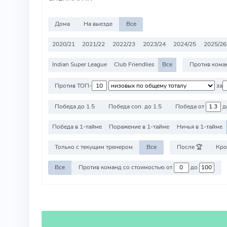
Дома
На выезде
Все
2020/21
2021/22
2022/23
2023/24
2024/25
2025/26
Indian Super League
Club Friendlies
Все
Против ТОП-
за
Победа до 1.5
Победа соп. до 1.5
Победа от
д
Победа в 1-тайме
Поражение в 1-тайме
Ничья в 1-тайме
Только с текущим тренером
Все
После 🏆
Кро
Все
Против команд со стоимостью от
до