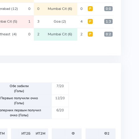
erabad
(12)
0
0
Mumbai Cit
(6)
0
Р
0:0
bai Cit
(5)
1
3
Goa
(2)
4
Р
1:3
theast
(4)
0
2
Mumbai Cit
(6)
2
Р
0:2
Обе забили
7/20
(Голы)
Первые получили очко
12/20
(Голы)
оперник первым получил
6/20
очко (Голы)
ТМ
ИТ2Б
ИТ2М
Ф
Ф2