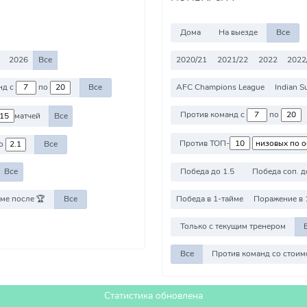
Дома
На выезде
Все
2026
Все
2020/21
2021/22
2022
2022
AFC Champions League
Indian S
Против команд с
по
Все
Против команд с
по
матчей
Все
Против ТОП-
о
Все
Победа до 1.5
Победа соп. д
Все
ме после 🏆
Все
Победа в 1-тайме
Поражение в 
Только с текущим тренером
Все
Статистика обновлена