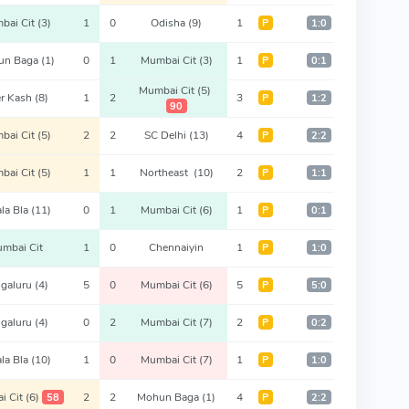
bai Cit
(3)
1
0
Odisha
(9)
1
Р
1:0
un Baga
(1)
0
1
Mumbai Cit
(3)
1
Р
0:1
Mumbai Cit
(5)
er Kash
(8)
1
2
3
Р
1:2
90
bai Cit
(5)
2
2
SC Delhi
(13)
4
Р
2:2
bai Cit
(5)
1
1
Northeast
(10)
2
Р
1:1
ala Bla
(11)
0
1
Mumbai Cit
(6)
1
Р
0:1
mbai Cit
1
0
Chennaiyin
1
Р
1:0
galuru
(4)
5
0
Mumbai Cit
(6)
5
Р
5:0
galuru
(4)
0
2
Mumbai Cit
(7)
2
Р
0:2
ala Bla
(10)
1
0
Mumbai Cit
(7)
1
Р
1:0
i Cit
(6)
2
2
Mohun Baga
(1)
4
58
Р
2:2