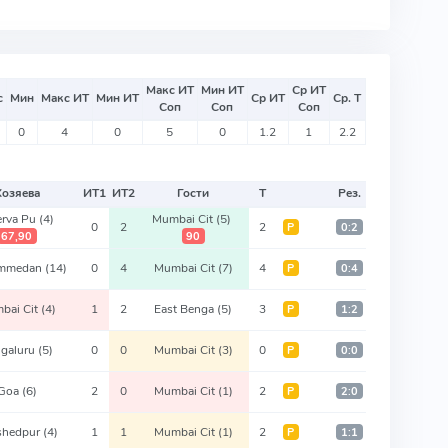
Макс ИТ
Мин ИТ
Ср ИТ
с
Мин
Макс ИТ
Мин ИТ
Ср ИТ
Ср. Т
Соп
Соп
Соп
0
4
0
5
0
1.2
1
2.2
Хозяева
ИТ
1
ИТ
2
Гости
Т
Рез.
erva Pu
(4)
Mumbai Cit
(5)
0
2
2
Р
0:2
67,90
90
mmedan
(14)
0
4
Mumbai Cit
(7)
4
Р
0:4
bai Cit
(4)
1
2
East Benga
(5)
3
Р
1:2
galuru
(5)
0
0
Mumbai Cit
(3)
0
Р
0:0
Goa
(6)
2
0
Mumbai Cit
(1)
2
Р
2:0
shedpur
(4)
1
1
Mumbai Cit
(1)
2
Р
1:1