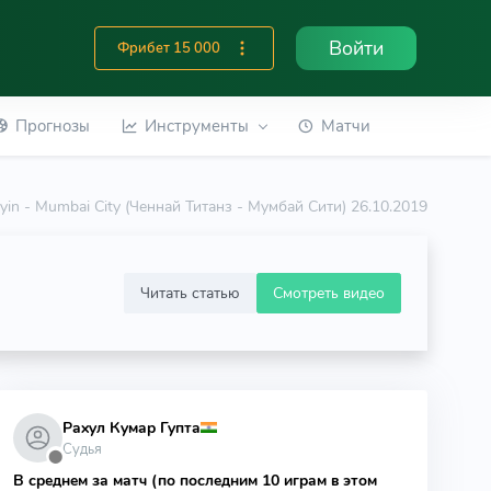
Войти
Фрибет 15 000
Прогнозы
Инструменты
Матчи
yin - Mumbai City (Ченнай Титанз - Мумбай Сити) 26.10.2019
Читать статью
Смотреть видео
Рахул Кумар Гупта
Судья
⬤
В среднем за матч (по последним 10 играм в этом