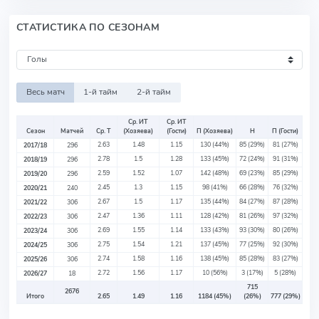
СТАТИСТИКА ПО СЕЗОНАМ
Весь матч
1-й тайм
2-й тайм
Ср. ИТ
Ср. ИТ
Сезон
Матчей
Ср. Т
(Хозяева)
(Гости)
П (Хозяева)
Н
П (Гости)
2.63
1.48
1.15
130
(44%)
85
(29%)
81
(27%)
2017/18
296
2.78
1.5
1.28
133
(45%)
72
(24%)
91
(31%)
2018/19
296
2.59
1.52
1.07
142
(48%)
69
(23%)
85
(29%)
2019/20
296
2.45
1.3
1.15
98
(41%)
66
(28%)
76
(32%)
2020/21
240
2.67
1.5
1.17
135
(44%)
84
(27%)
87
(28%)
2021/22
306
2.47
1.36
1.11
128
(42%)
81
(26%)
97
(32%)
2022/23
306
2.69
1.55
1.14
133
(43%)
93
(30%)
80
(26%)
2023/24
306
2.75
1.54
1.21
137
(45%)
77
(25%)
92
(30%)
2024/25
306
2.74
1.58
1.16
138
(45%)
85
(28%)
83
(27%)
2025/26
306
2.72
1.56
1.17
10
(56%)
3
(17%)
5
(28%)
2026/27
18
715
2676
Итого
2.65
1.49
1.16
1184
(45%)
(26%)
777
(29%)