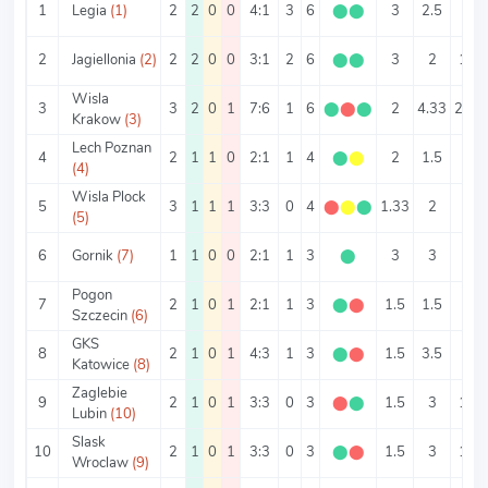
1
Legia
(1)
2
2
0
0
4:1
3
6
⬤
⬤
3
2.5
2
2
Jagiellonia
(2)
2
2
0
0
3:1
2
6
⬤
⬤
3
2
1.5
Wisla
3
3
2
0
1
7:6
1
6
⬤
⬤
⬤
2
4.33
2.33
Krakow
(3)
Lech Poznan
4
2
1
1
0
2:1
1
4
⬤
⬤
2
1.5
1
(4)
Wisla Plock
5
3
1
1
1
3:3
0
4
⬤
⬤
⬤
1.33
2
1
(5)
6
Gornik
(7)
1
1
0
0
2:1
1
3
⬤
3
3
2
Pogon
7
2
1
0
1
2:1
1
3
⬤
⬤
1.5
1.5
1
Szczecin
(6)
GKS
8
2
1
0
1
4:3
1
3
⬤
⬤
1.5
3.5
2
Katowice
(8)
Zaglebie
9
2
1
0
1
3:3
0
3
⬤
⬤
1.5
3
1.5
Lubin
(10)
Slask
10
2
1
0
1
3:3
0
3
⬤
⬤
1.5
3
1.5
Wroclaw
(9)