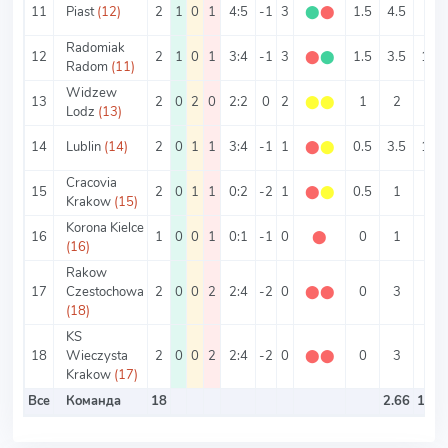
11
Piast
(12)
2
1
0
1
4:5
-1
3
⬤
⬤
1.5
4.5
2
Radomiak
12
2
1
0
1
3:4
-1
3
⬤
⬤
1.5
3.5
1.5
Radom
(11)
Widzew
13
2
0
2
0
2:2
0
2
⬤
⬤
1
2
1
Lodz
(13)
14
Lublin
(14)
2
0
1
1
3:4
-1
1
⬤
⬤
0.5
3.5
1.5
Cracovia
15
2
0
1
1
0:2
-2
1
⬤
⬤
0.5
1
0
Krakow
(15)
Korona Kielce
16
1
0
0
1
0:1
-1
0
⬤
0
1
0
(16)
Rakow
17
Czestochowa
2
0
0
2
2:4
-2
0
⬤
⬤
0
3
1
(18)
KS
18
Wieczysta
2
0
0
2
2:4
-2
0
⬤
⬤
0
3
1
Krakow
(17)
Все
Команда
18
2.66
1.32