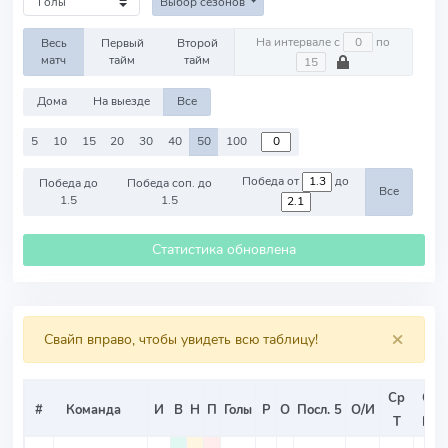
Выбор сезонов
На интервале с
по
Весь
Первый
Второй
матч
тайм
тайм
Дома
На выезде
Все
5
10
15
20
30
40
50
100
Победа от
до
Победа до
Победа соп. до
Все
1.5
1.5
Статистика обновлена
×
Свайп вправо, чтобы увидеть всю таблицу!
Ср
Ср
#
Команда
И
В
Н
П
Голы
Р
О
Посл. 5
О/И
Т
ИТ