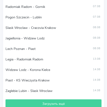
Radomiak Radom - Gornik
07.08
Pogon Szczecin - Lublin
07.08
Slask Wroclaw - Cracovia Krakow
08.08
Jagiellonia - Widzew Lodz
08.08
Lech Poznan - Piast
08.08
Legia - Radomiak Radom
13.08
Widzew Lodz - Korona Kielce
14.08
Piast - KS Wieczysta Krakow
14.08
Zaglebie Lubin - Slask Wroclaw
14.08
Загрузить ещё