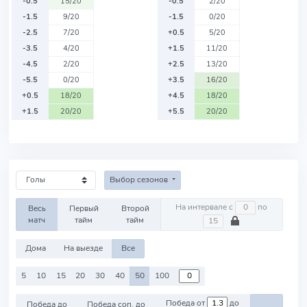
-0.5
15/20
-0.5
2/20
-1.5
9/20
-1.5
0/20
-2.5
7/20
+0.5
5/20
-3.5
4/20
+1.5
11/20
-4.5
2/20
+2.5
13/20
-5.5
0/20
+3.5
16/20
+0.5
18/20
+4.5
18/20
+1.5
20/20
+5.5
20/20
Выбор сезонов
На интервале с
по
Весь
Первый
Второй
матч
тайм
тайм
Дома
На выезде
Все
5
10
15
20
30
40
50
100
Победа от
до
Победа до
Победа соп. до