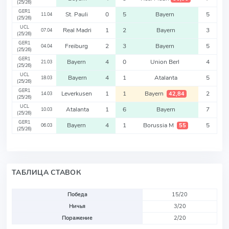
(25/26)
GER1
St. Pauli
0
5
Bayern
5
11.04
(25/26)
UCL
Real Madri
1
2
Bayern
3
07.04
(25/26)
GER1
Freiburg
2
3
Bayern
5
04.04
(25/26)
GER1
Bayern
4
0
Union Berl
4
21.03
(25/26)
UCL
Bayern
4
1
Atalanta
5
18.03
(25/26)
GER1
Leverkusen
1
1
Bayern
2
42,84
14.03
(25/26)
UCL
Atalanta
1
6
Bayern
7
10.03
(25/26)
GER1
Bayern
4
1
Borussia M
5
55
06.03
(25/26)
ТАБЛИЦА СТАВОК
Победа
15/20
Ничья
3/20
Поражение
2/20