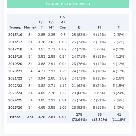
Статистика обновлена
Ср.
Ср.
Ср.
ИТ
Турнир
Матчей
Т
ИТ
Соп
В
Н
П
2015/16
34
2.85
2.35
0.5
28 (82%)
4 (12%)
2 (6%)
2016/17
34
3.26
2.62
0.65
25 (74%)
7 (21%)
2 (6%)
2017/18
34
3.53
2.71
0.82
27 (79%)
3 (9%)
4 (12%)
2018/19
34
3.53
2.59
0.94
24 (71%)
6 (18%)
4 (12%)
2019/20
34
3.88
2.94
0.94
26 (76%)
4 (12%)
4 (12%)
2020/21
34
4.21
2.91
1.29
24 (71%)
6 (18%)
4 (12%)
2021/22
34
3.94
2.85
1.09
24 (71%)
5 (15%)
5 (15%)
2022/23
34
3.82
2.71
1.12
21 (62%)
8 (24%)
5 (15%)
2023/24
34
4.09
2.76
1.32
23 (68%)
3 (9%)
8 (24%)
2024/25
34
3.85
2.91
0.94
25 (74%)
7 (21%)
2 (6%)
2025/26
34
4.65
3.59
1.06
28 (82%)
5 (15%)
1 (3%)
275
58
41
Итого
374
3.78
2.81
0.97
(73.64%)
(15.82%)
(11.18%)