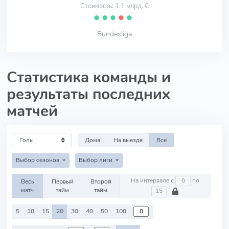
Стоимость: 1.1 млрд. €
⬤
⬤
⬤
⬤
⬤
Bundesliga
Статистика команды и
результаты последних
матчей
Дома
На выезде
Все
Выбор сезонов
Выбор лиги
На интервале с
по
Весь
Первый
Второй
матч
тайм
тайм
5
10
15
20
30
40
50
100