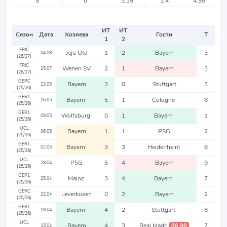
5
0
3.15
1.4
4.55
ИТ
ИТ
Сезон
Дата
Хозяева
Гости
Т
1
2
FRIC
Jeju Utd
1
2
Bayern
3
04.08
(26/27)
FRIC
Wehen SV
2
1
Bayern
3
25.07
(26/27)
GERC
Bayern
3
0
Stuttgart
3
23.05
(25/26)
GER1
Bayern
5
1
Cologne
6
16.05
(25/26)
GER1
Wolfsburg
0
1
Bayern
1
09.05
(25/26)
UCL
Bayern
1
1
PSG
2
06.05
(25/26)
GER1
Bayern
3
3
Heidenheim
6
02.05
(25/26)
UCL
PSG
5
4
Bayern
9
28.04
(25/26)
GER1
Mainz
3
4
Bayern
7
25.04
(25/26)
GERC
Leverkusen
0
2
Bayern
2
22.04
(25/26)
GER1
Bayern
4
2
Stuttgart
6
19.04
(25/26)
UCL
Bayern
4
3
Real Madri
7
86,90
15.04