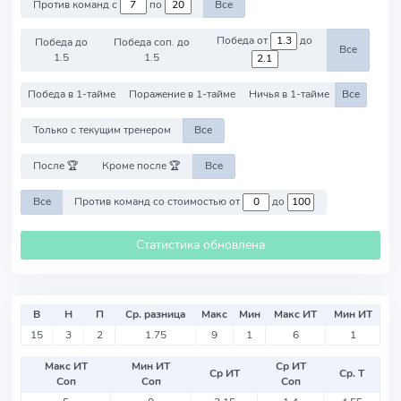
Против команд с
по
Все
Победа от
до
Победа до
Победа соп. до
Все
1.5
1.5
Победа в 1-тайме
Поражение в 1-тайме
Ничья в 1-тайме
Все
Только с текущим тренером
Все
После 🏆
Кроме после 🏆
Все
Все
Против команд со стоимостью от
до
Статистика обновлена
В
Н
П
Ср. разница
Макс
Мин
Макс ИТ
Мин ИТ
15
3
2
1.75
9
1
6
1
Макс ИТ
Мин ИТ
Ср ИТ
Ср ИТ
Ср. Т
Соп
Соп
Соп