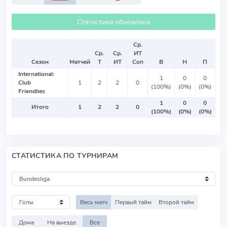
Статистика обновлена
Ср.
Ср.
Ср.
ИТ
Сезон
Матчей
Т
ИТ
Соп
В
Н
П
International:
1
0
0
Club
1
2
2
0
(100%)
(0%)
(0%)
Friendlies
1
0
0
Итого
1
2
2
0
(100%)
(0%)
(0%)
СТАТИСТИКА ПО ТУРНИРАМ
Весь матч
Первый тайм
Второй тайм
Дома
На выезде
Все