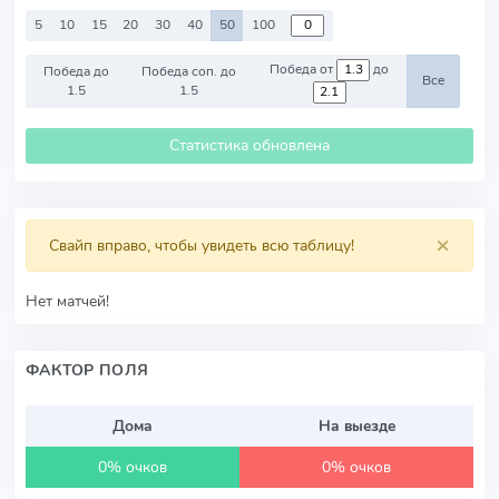
5
10
15
20
30
40
50
100
Победа от
до
Победа до
Победа соп. до
Все
1.5
1.5
Статистика обновлена
×
Свайп вправо, чтобы увидеть всю таблицу!
Нет матчей!
ФАКТОР ПОЛЯ
Дома
На выезде
0% очков
0% очков