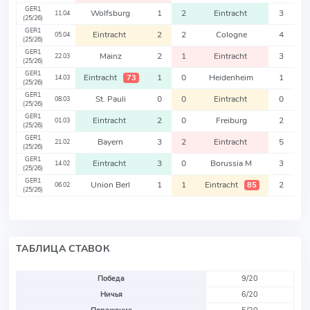
GER1
Wolfsburg
1
2
Eintracht
3
11.04
(25/26)
GER1
Eintracht
2
2
Cologne
4
05.04
(25/26)
GER1
Mainz
2
1
Eintracht
3
22.03
(25/26)
GER1
Eintracht
1
0
Heidenheim
1
73
14.03
(25/26)
GER1
St. Pauli
0
0
Eintracht
0
08.03
(25/26)
GER1
Eintracht
2
0
Freiburg
2
01.03
(25/26)
GER1
Bayern
3
2
Eintracht
5
21.02
(25/26)
GER1
Eintracht
3
0
Borussia M
3
14.02
(25/26)
GER1
Union Berl
1
1
Eintracht
2
85
06.02
(25/26)
ТАБЛИЦА СТАВОК
Победа
9/20
Ничья
6/20