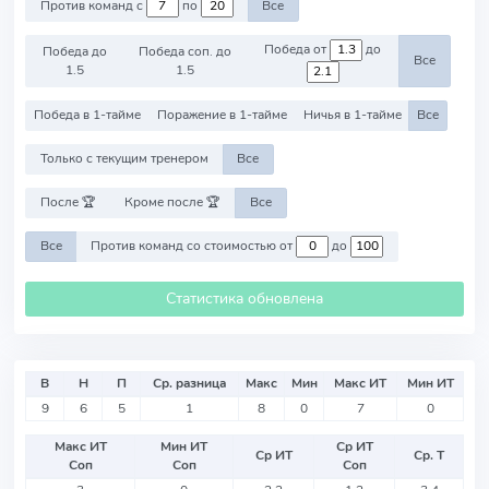
Против команд с
по
Все
Победа от
до
Победа до
Победа соп. до
Все
1.5
1.5
Победа в 1-тайме
Поражение в 1-тайме
Ничья в 1-тайме
Все
Только с текущим тренером
Все
После 🏆
Кроме после 🏆
Все
Все
Против команд со стоимостью от
до
Статистика обновлена
В
Н
П
Ср. разница
Макс
Мин
Макс ИТ
Мин ИТ
9
6
5
1
8
0
7
0
Макс ИТ
Мин ИТ
Ср ИТ
Ср ИТ
Ср. Т
Соп
Соп
Соп