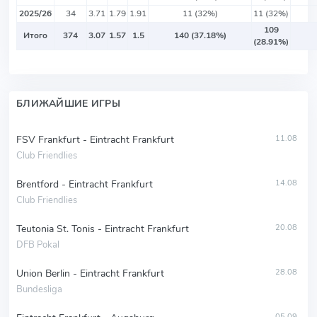
2025/26
34
3.71
1.79
1.91
11 (32%)
11 (32%)
109
Итого
374
3.07
1.57
1.5
140 (37.18%)
(28.91%)
БЛИЖАЙШИЕ ИГРЫ
FSV Frankfurt - Eintracht Frankfurt
11.08
Club Friendlies
Brentford - Eintracht Frankfurt
14.08
Club Friendlies
Teutonia St. Tonis - Eintracht Frankfurt
20.08
DFB Pokal
Union Berlin - Eintracht Frankfurt
28.08
Bundesliga
05.09