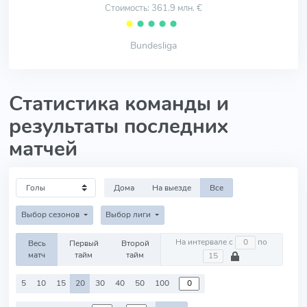
Стоимость: 361.9 млн. €
⬤
⬤
⬤
⬤
⬤
Bundesliga
Статистика команды и
результаты последних
матчей
Дома
На выезде
Все
Выбор сезонов
Выбор лиги
На интервале с
по
Весь
Первый
Второй
матч
тайм
тайм
5
10
15
20
30
40
50
100