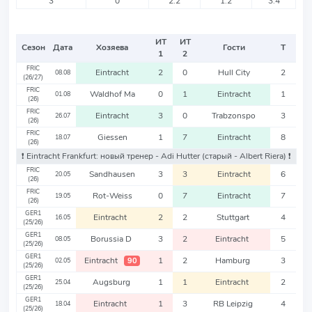
3
0
2.2
1.2
3.4
ИТ
ИТ
Сезон
Дата
Хозяева
Гости
Т
1
2
FRIC
Eintracht
2
0
Hull City
2
08.08
(26/27)
FRIC
Waldhof Ma
0
1
Eintracht
1
01.08
(26)
FRIC
Eintracht
3
0
Trabzonspo
3
26.07
(26)
FRIC
Giessen
1
7
Eintracht
8
18.07
(26)
❗️ Eintracht Frankfurt: новый тренер - Adi Hutter
(старый - Albert Riera)
❗️
FRIC
Sandhausen
3
3
Eintracht
6
20.05
(26)
FRIC
Rot-Weiss
0
7
Eintracht
7
19.05
(26)
GER1
Eintracht
2
2
Stuttgart
4
16.05
(25/26)
GER1
Borussia D
3
2
Eintracht
5
08.05
(25/26)
GER1
Eintracht
1
2
Hamburg
3
90
02.05
(25/26)
GER1
Augsburg
1
1
Eintracht
2
25.04
(25/26)
GER1
Eintracht
1
3
RB Leipzig
4
18.04
(25/26)