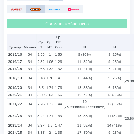
Статистика обновлена
Ср.
Ср.
Ср.
ИТ
Турнир
Матчей
Т
ИТ
Соп
В
Н
2015/16
34
2.53
1
1.53
9 (26%)
9 (26%)
2016/17
34
2.32
1.06
1.26
11 (32%)
9 (26%)
2017/18
34
2.65
1.32
1.32
14 (41%)
7 (21%)
2018/19
34
3.18
1.76
1.41
15 (44%)
9 (26%)
(28.9
2019/20
34
3.5
1.74
1.76
13 (38%)
6 (18%)
2020/21
34
3.59
2.03
1.56
16 (47%)
12 (35%)
10
2021/22
34
2.76
1.32
1.44
12 (35%)
(28.999999999999996%)
2022/23
34
3.24
1.71
1.53
13 (38%)
11 (32%)
(28.9
2023/24
34
2.97
1.5
1.47
11 (32%)
14 (41%)
2024/25
34
3.35
2
1.35
17 (50%)
9 (26%)