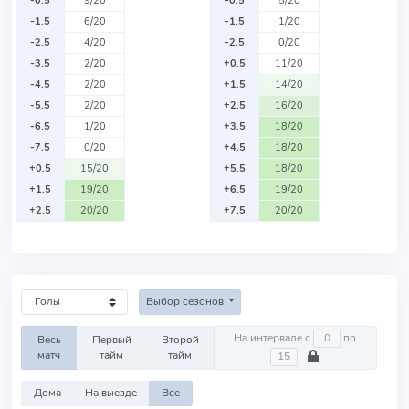
-0.5
9/20
-0.5
5/20
-1.5
6/20
-1.5
1/20
-2.5
4/20
-2.5
0/20
-3.5
2/20
+0.5
11/20
-4.5
2/20
+1.5
14/20
-5.5
2/20
+2.5
16/20
-6.5
1/20
+3.5
18/20
-7.5
0/20
+4.5
18/20
+0.5
15/20
+5.5
18/20
+1.5
19/20
+6.5
19/20
+2.5
20/20
+7.5
20/20
Выбор сезонов
На интервале с
по
Весь
Первый
Второй
матч
тайм
тайм
Дома
На выезде
Все