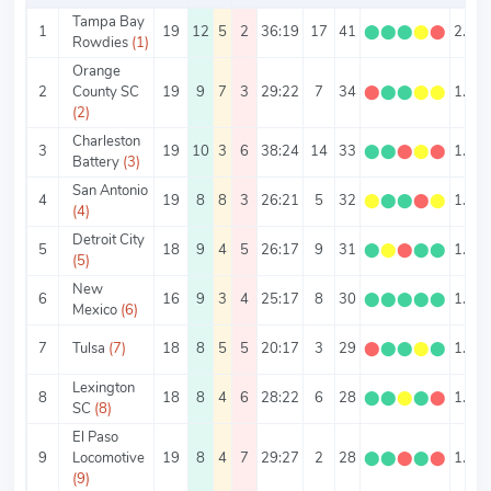
Tampa Bay
1
19
12
5
2
36:19
17
41
⬤
⬤
⬤
⬤
⬤
2.16
Rowdies
(1)
Orange
2
County SC
19
9
7
3
29:22
7
34
⬤
⬤
⬤
⬤
⬤
1.79
(2)
Charleston
3
19
10
3
6
38:24
14
33
⬤
⬤
⬤
⬤
⬤
1.74
Battery
(3)
San Antonio
4
19
8
8
3
26:21
5
32
⬤
⬤
⬤
⬤
⬤
1.68
(4)
Detroit City
5
18
9
4
5
26:17
9
31
⬤
⬤
⬤
⬤
⬤
1.72
(5)
New
6
16
9
3
4
25:17
8
30
⬤
⬤
⬤
⬤
⬤
1.88
Mexico
(6)
7
Tulsa
(7)
18
8
5
5
20:17
3
29
⬤
⬤
⬤
⬤
⬤
1.61
Lexington
8
18
8
4
6
28:22
6
28
⬤
⬤
⬤
⬤
⬤
1.56
SC
(8)
El Paso
9
Locomotive
19
8
4
7
29:27
2
28
⬤
⬤
⬤
⬤
⬤
1.47
(9)