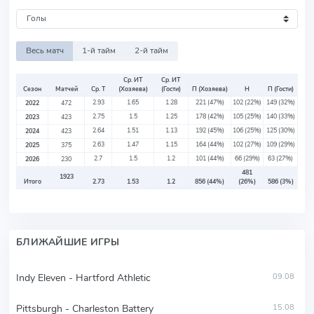
Весь матч
1-й тайм
2-й тайм
Ср. ИТ
Ср. ИТ
Сезон
Матчей
Ср. Т
(Хозяева)
(Гости)
П (Хозяева)
Н
П (Гости)
2.93
1.65
1.28
221
(47%)
102
(22%)
149
(32%)
2022
472
2.75
1.5
1.25
178
(42%)
105
(25%)
140
(33%)
2023
423
2.64
1.51
1.13
192
(45%)
106
(25%)
125
(30%)
2024
423
2.63
1.47
1.15
164
(44%)
102
(27%)
109
(29%)
2025
375
2.7
1.5
1.2
101
(44%)
66
(29%)
63
(27%)
2026
230
481
1923
Итого
2.73
1.53
1.2
856
(44%)
(26%)
586
(3%)
БЛИЖАЙШИЕ ИГРЫ
Indy Eleven - Hartford Athletic
09.08
Pittsburgh - Charleston Battery
15.08