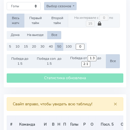
Выбор сезонов
На интервале с
по
Весь
Первый
Второй
матч
тайм
тайм
Дома
На выезде
Все
5
10
15
20
30
40
50
100
Победа от
до
Победа до
Победа соп. до
Все
1.5
1.5
Статистика обновлена
×
Свайп вправо, чтобы увидеть всю таблицу!
#
Команда
И
В
Н
П
Голы
Р
О
Посл. 5
О/И