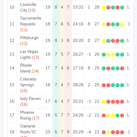
Louisville
10
19
8
4
7
33:32
1
28
⬤
⬤
⬤
⬤
⬤
1.47
City
(10)
Sacramento
11
Republic
18
7
6
5
24:16
8
27
⬤
⬤
⬤
⬤
⬤
1.5
(11)
Pittsburgh
12
19
8
3
8
20:20
0
27
⬤
⬤
⬤
⬤
⬤
1.42
(12)
Las Vegas
13
19
7
5
7
26:27
-1
26
⬤
⬤
⬤
⬤
⬤
1.37
Lights
(13)
Rhode
14
17
7
4
6
27:19
8
25
⬤
⬤
⬤
⬤
⬤
1.47
Island
(14)
Colorado
15
Springs
18
7
4
7
28:26
2
25
⬤
⬤
⬤
⬤
⬤
1.39
(15)
Indy Eleven
16
17
6
4
7
20:21
-1
22
⬤
⬤
⬤
⬤
⬤
1.29
(16)
Phoenix
17
19
5
7
7
24:26
-2
22
⬤
⬤
⬤
⬤
⬤
1.16
Rising
(17)
Oakland
18
Roots SC
20
5
7
8
25:29
-4
22
⬤
⬤
⬤
⬤
⬤
1.1