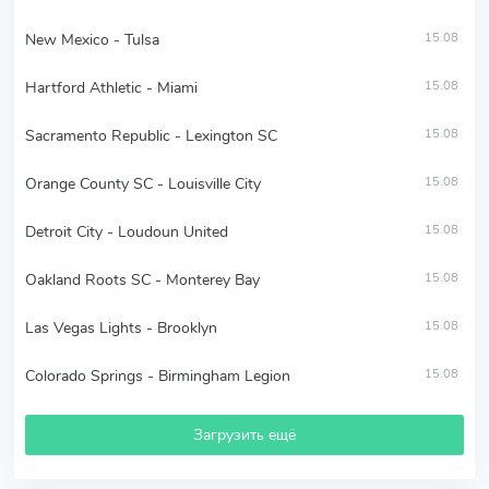
New Mexico - Tulsa
15.08
Hartford Athletic - Miami
15.08
Sacramento Republic - Lexington SC
15.08
Orange County SC - Louisville City
15.08
Detroit City - Loudoun United
15.08
Oakland Roots SC - Monterey Bay
15.08
Las Vegas Lights - Brooklyn
15.08
Colorado Springs - Birmingham Legion
15.08
Загрузить ещё