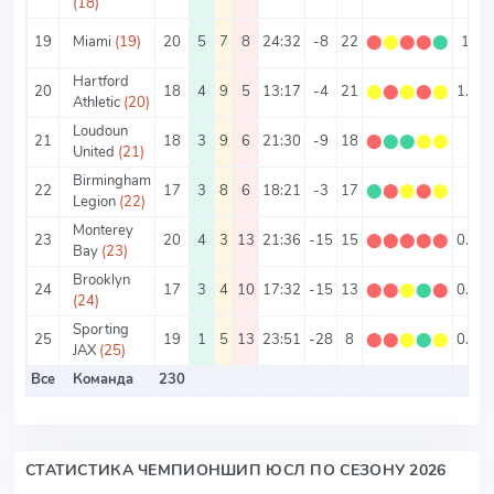
(18)
19
Miami
(19)
20
5
7
8
24:32
-8
22
⬤
⬤
⬤
⬤
⬤
1.1
Hartford
20
18
4
9
5
13:17
-4
21
⬤
⬤
⬤
⬤
⬤
1.17
Athletic
(20)
Loudoun
21
18
3
9
6
21:30
-9
18
⬤
⬤
⬤
⬤
⬤
1
United
(21)
Birmingham
22
17
3
8
6
18:21
-3
17
⬤
⬤
⬤
⬤
⬤
1
Legion
(22)
Monterey
23
20
4
3
13
21:36
-15
15
⬤
⬤
⬤
⬤
⬤
0.75
Bay
(23)
Brooklyn
24
17
3
4
10
17:32
-15
13
⬤
⬤
⬤
⬤
⬤
0.76
(24)
Sporting
25
19
1
5
13
23:51
-28
8
⬤
⬤
⬤
⬤
⬤
0.42
JAX
(25)
Все
Команда
230
СТАТИСТИКА ЧЕМПИОНШИП ЮСЛ ПО СЕЗОНУ 2026