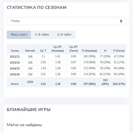
СТАТИСТИКА ПО СЕЗОНАМ
Весь матч
1-й тайм
2-й тайм
Ср. ИТ
Ср. ИТ
Сезон
Матчей
Ср. Т
(Хозяева)
(Гости)
П (Хозяева)
Н
П (Гости)
2.1
1.41
0.69
182
(59%)
77
(25%)
47
(15%)
2022/23
306
2.05
1.38
0.67
179
(58%)
76
(25%)
51
(17%)
2023/24
306
1.93
1.28
0.65
172
(56%)
78
(25%)
56
(18%)
2024/25
306
2.01
1.36
0.65
174
(57%)
82
(27%)
50
(16%)
2025/26
306
313
1224
Итого
2.02
1.36
0.66
707
(58%)
(26%)
204
(17%)
БЛИЖАЙШИЕ ИГРЫ
Матчи не найдены