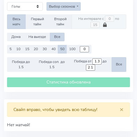
Выбор сезонов
На интервале с
по
Весь
Первый
Второй
матч
тайм
тайм
Дома
На выезде
Все
5
10
15
20
30
40
50
100
Победа от
до
Победа до
Победа соп. до
Все
1.5
1.5
Статистика обновлена
×
Свайп вправо, чтобы увидеть всю таблицу!
Нет матчей!