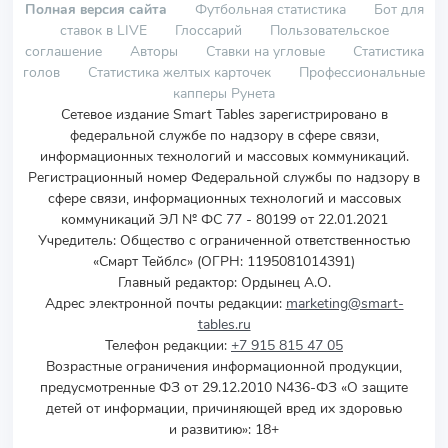
Полная версия сайта
Футбольная статистика
Бот для
ставок в LIVE
Глоссарий
Пользовательское
соглашение
Авторы
Ставки на угловые
Статистика
голов
Статистика желтых карточек
Профессиональные
капперы Рунета
Сетевое издание Smart Tables зарегистрировано в
федеральной службе по надзору в сфере связи,
информационных технологий и массовых коммуникаций.
Регистрационный номер Федеральной службы по надзору в
сфере связи, информационных технологий и массовых
коммуникаций ЭЛ № ФС 77 - 80199 от 22.01.2021
Учредитель
:
Общество с ограниченной ответственностью
«Смарт Тейблс» (ОГРН: 1195081014391)
Главный редактор: Ордынец А.О.
Адрес электронной почты редакции:
marketing@smart-
tables.ru
Телефон редакции:
+7 915 815 47 05
Возрастные ограничения информационной продукции,
предусмотренные ФЗ от 29.12.2010 N436-ФЗ «О защите
детей от информации, причиняющей вред их здоровью
и развитию»: 18+