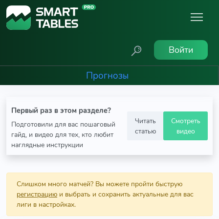
Войти
Прогнозы
Первый раз в этом разделе?
Читать
Смотреть
Подготовили для вас пошаговый
статью
видео
гайд, и видео для тех, кто любит
наглядные инструкции
Слишком много матчей? Вы можете пройти быструю
регистрацию
и выбрать и сохранить актуальные для вас
лиги в настройках.