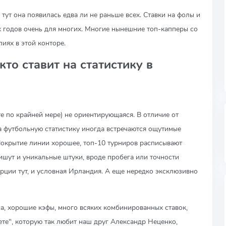
- тут она появилась едва ли не раньше всех. Ставки на фолы и
х годов очень для многих. Многие нынешние топ-капперы со
иях в этой конторе.
кто ставит на статистику в
ате по крайней мере) не ориентирующаяся. В отличие от
на футбольную статистику иногда встречаются ощутимые
 Покрытие линии хорошее, топ-10 турниров расписывают
ишут и уникальные штуки, вроде пробега или точности
урции тут, и условная Ирландия. А еще нередко эксклюзивно
жа, хорошие кэфы, много всяких комбинированных ставок,
те", которую так любит наш друг Александр Неценко,