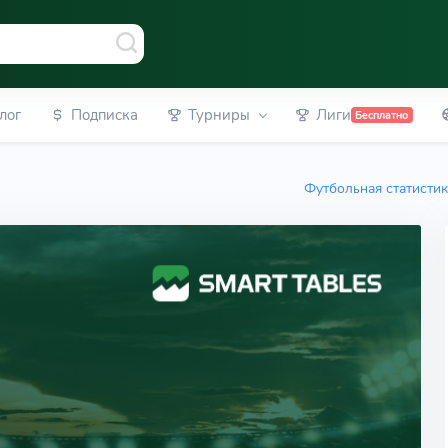
лог
Подписка
Турниры
Лиги
Бесплатно
Футбольная статисти