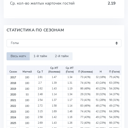
Ср. кол-во желтых карточек гостей
2.19
СТАТИСТИКА ПО СЕЗОНАМ
Весь матч
1-й тайм
2-й тайм
Ср. ИТ
Ср. ИТ
Сезон
Матчей
Ср. Т
(Хозяева)
(Гости)
П (Хозяева)
Н
П (Гости)
2.81
1.47
1.34
73
(41%)
32
(18%)
75
(42%)
2017
180
2.7
1.39
1.31
74
(41%)
43
(24%)
63
(35%)
2018
180
2.62
1.43
1.19
86
(48%)
40
(22%)
54
(30%)
2019
180
2.48
1.14
1.34
29
(31%)
30
(32%)
34
(37%)
2020
93
2.54
1.37
1.17
73
(41%)
51
(28%)
56
(31%)
2021
180
2.72
1.58
1.14
83
(46%)
48
(27%)
49
(27%)
2022
180
3.15
1.69
1.46
74
(41%)
42
(23%)
64
(36%)
2023
180
2.58
1.42
1.16
77
(43%)
49
(27%)
54
(30%)
2024
180
2.69
1.43
1.26
72
(40%)
42
(23%)
66
(37%)
2025
180