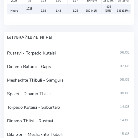
2.53
1.36
1.17
39
(41%)
28
(29%)
28
(29%)
2026
95
405
1628
Итого
2.68
1.43
1.25
680
(41%)
(25%)
543
(33%)
БЛИЖАЙШИЕ ИГРЫ
Rustavi - Torpedo Kutaisi
06.08
Dinamo Batumi - Gagra
07.08
Meshakhte Tkibuli - Samgurali
08.08
Spaeri - Dinamo Tbilisi
08.08
Torpedo Kutaisi - Saburtalo
14.08
Dinamo Tbilisi - Rustavi
14.08
Dila Gori - Meshakhte Tkibuli
15.08