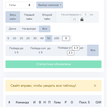
Выбор сезонов
На интервале с
по
Весь
Первый
Второй
матч
тайм
тайм
Дома
На выезде
Все
5
10
15
20
30
40
50
100
Победа от
до
Победа до
Победа соп. до
Все
1.5
1.5
Статистика обновлена
×
Свайп вправо, чтобы увидеть всю таблицу!
С
#
Команда
И
В
Н
П
Голы
Р
О
Посл. 5
О/И