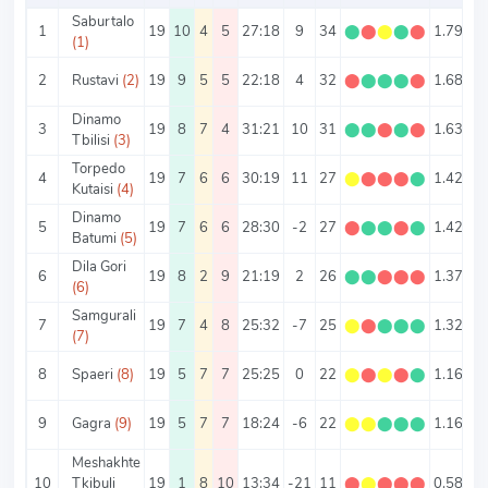
Saburtalo
1
19
10
4
5
27:18
9
34
⬤
⬤
⬤
⬤
⬤
1.79
2.
(1)
2
Rustavi
(2)
19
9
5
5
22:18
4
32
⬤
⬤
⬤
⬤
⬤
1.68
2.
Dinamo
3
19
8
7
4
31:21
10
31
⬤
⬤
⬤
⬤
⬤
1.63
2.
Tbilisi
(3)
Torpedo
4
19
7
6
6
30:19
11
27
⬤
⬤
⬤
⬤
⬤
1.42
2.
Kutaisi
(4)
Dinamo
5
19
7
6
6
28:30
-2
27
⬤
⬤
⬤
⬤
⬤
1.42
3.
Batumi
(5)
Dila Gori
6
19
8
2
9
21:19
2
26
⬤
⬤
⬤
⬤
⬤
1.37
2.
(6)
Samgurali
7
19
7
4
8
25:32
-7
25
⬤
⬤
⬤
⬤
⬤
1.32
(7)
8
Spaeri
(8)
19
5
7
7
25:25
0
22
⬤
⬤
⬤
⬤
⬤
1.16
2.
9
Gagra
(9)
19
5
7
7
18:24
-6
22
⬤
⬤
⬤
⬤
⬤
1.16
2.
Meshakhte
10
Tkibuli
19
1
8
10
13:34
-21
11
⬤
⬤
⬤
⬤
⬤
0.58
2.