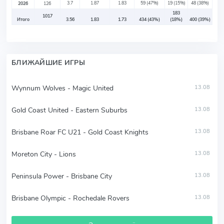
3.7
1.87
1.83
59
(47%)
19
(15%)
48
(38%)
2026
126
183
1017
Итого
3.56
1.83
1.73
434
(43%)
(18%)
400
(39%)
БЛИЖАЙШИЕ ИГРЫ
Wynnum Wolves - Magic United
13.08
Gold Coast United - Eastern Suburbs
13.08
Brisbane Roar FC U21 - Gold Coast Knights
13.08
Moreton City - Lions
13.08
Peninsula Power - Brisbane City
13.08
Brisbane Olympic - Rochedale Rovers
13.08