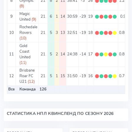
8
Olympic
21
8
2
11
38:41
-3
26
⬤
⬤
⬤
⬤
⬤
1.24
3
(8)
Magic
9
21
6
1
14
30:59
-29
19
⬤
⬤
⬤
⬤
⬤
0.9
4
United
(9)
Rochedale
10
Rovers
21
5
3
13
32:51
-19
18
⬤
⬤
⬤
⬤
⬤
0.86
3
(10)
Gold
Coast
11
21
5
2
14
24:38
-14
17
⬤
⬤
⬤
⬤
⬤
0.81
2
United
(11)
Brisbane
12
Roar FC
21
5
1
15
31:50
-19
16
⬤
⬤
⬤
⬤
⬤
0.76
3
U21
(12)
Все
Команда
126
СТАТИСТИКА НПЛ КВИНСЛЕНД ПО СЕЗОНУ 2026