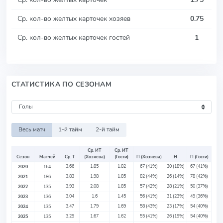
Ср. кол-во желтых карточек хозяев
0.75
Ср. кол-во желтых карточек гостей
1
СТАТИСТИКА ПО СЕЗОНАМ
Весь матч
1-й тайм
2-й тайм
Ср. ИТ
Ср. ИТ
Сезон
Матчей
Ср. Т
(Хозяева)
(Гости)
П (Хозяева)
Н
П (Гости)
3.66
1.85
1.82
67
(41%)
30
(18%)
67
(41%)
2020
164
3.83
1.98
1.85
82
(44%)
26
(14%)
78
(42%)
2021
186
3.93
2.08
1.85
57
(42%)
28
(21%)
50
(37%)
2022
135
3.04
1.6
1.45
56
(41%)
31
(23%)
49
(36%)
2023
136
3.47
1.79
1.69
58
(43%)
23
(17%)
54
(40%)
2024
135
3.29
1.67
1.62
55
(41%)
26
(19%)
54
(40%)
2025
135