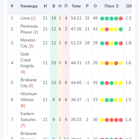
#
Команда
И
В
Н
П
Голы
Р
О
Посл. 5
О/И
1
Lions
(1)
21
16
1
4
54:22
32
49
⬤
⬤
⬤
⬤
⬤
2.33
3
Peninsula
2
21
12
6
3
47:26
21
42
⬤
⬤
⬤
⬤
⬤
2
3
Power
(2)
Moreton
3
21
12
3
6
51:33
18
39
⬤
⬤
⬤
⬤
⬤
1.86
City
(3)
Gold
Coast
4
21
10
5
6
44:31
13
35
⬤
⬤
⬤
⬤
⬤
1.67
3
Knights
(4)
Brisbane
5
21
10
5
6
44:45
-1
35
⬤
⬤
⬤
⬤
⬤
1.67
4
City
(5)
Wynnum
6
Wolves
21
9
6
6
36:37
-1
33
⬤
⬤
⬤
⬤
⬤
1.57
3
(6)
Eastern
7
Suburbs
21
9
3
9
35:33
2
30
⬤
⬤
⬤
⬤
⬤
1.43
3
(7)
Brisbane