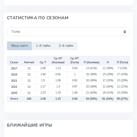
СТАТИСТИКА ПО СЕЗОНАМ
Весь матч
1-й тайм
2-й тайм
Ср. ИТ
Ср. ИТ
Сезон
Матчей
Ср. Т
(Хозяева)
(Гости)
П (Хозяева)
Н
П (Гости)
2.06
1.13
0.94
13
(41%)
12
(38%)
7
(22%)
2017
32
1.94
0.94
1
20
(38%)
15
(29%)
17
(33%)
2019
52
1.9
1.08
0.83
20
(38%)
17
(33%)
15
(29%)
2021
52
2.27
1.4
0.87
20
(38%)
21
(40%)
11
(21%)
2023
52
2.25
1.19
1.06
21
(40%)
16
(31%)
15
(29%)
2025
52
Итого
240
2.08
1.15
0.94
94
(39%)
81
(34%)
65
(27%)
БЛИЖАЙШИЕ ИГРЫ