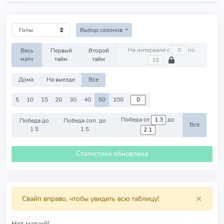
Выбор сезонов
На интервале с
по
Весь
Первый
Второй
матч
тайм
тайм
Дома
На выезде
Все
5
10
15
20
30
40
50
100
Победа от
до
Победа до
Победа соп. до
Все
1.5
1.5
Статистика обновлена
×
Свайп вправо, чтобы увидеть всю таблицу!
Нет матчей!