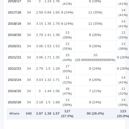
2016/17
34
3
1.24
1.76
6 (18%)
(41%)
(41%)
14
2017/18
34
2.59
0.94
1.65
8 (24%)
12 (35%)
(41%)
14
2018/19
34
3.15
1.35
1.79
8 (24%)
12 (35%)
(41%)
13
12
2019/20
34
2.79
1.41
1.38
9 (26%)
(38%)
(35%)
12
13
2020/21
34
3.06
1.53
1.53
9 (26%)
(35%)
(38%)
15
10
2021/22
34
3.06
1.71
1.35
9 (26%
(44%)
(28.999999999999996%)
17
2022/23
34
2.79
1.5
1.29
8 (24%)
9 (26%
(50%)
11
14
2023/24
34
3.03
1.32
1.71
9 (26%)
(32%)
(41%)
16
11
2024/25
34
3
1.44
1.56
7 (21%)
(47%)
(32%)
13
13
2025/26
34
3.18
1.5
1.68
8 (24%)
(38%)
(38%)
127
123
Итого
340
2.97
1.39
1.57
90 (26.4%)
(37.3%)
(35.9%