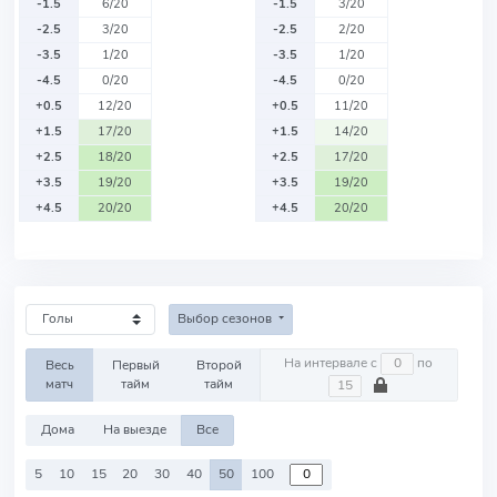
-1.5
6/20
-1.5
3/20
-2.5
3/20
-2.5
2/20
-3.5
1/20
-3.5
1/20
-4.5
0/20
-4.5
0/20
+0.5
12/20
+0.5
11/20
+1.5
17/20
+1.5
14/20
+2.5
18/20
+2.5
17/20
+3.5
19/20
+3.5
19/20
+4.5
20/20
+4.5
20/20
Выбор сезонов
На интервале с
по
Весь
Первый
Второй
матч
тайм
тайм
Дома
На выезде
Все
5
10
15
20
30
40
50
100