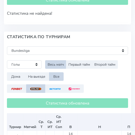
Статистика обновлена
Статистика не найдена!
СТАТИСТИКА ПО ТУРНИРАМ
Весь матч
Первый тайм
Второй тайм
Дома
На выезде
Все
Статистика обновлена
Ср.
Ср.
Ср.
ИТ
Турнир
Матчей
Т
ИТ
Соп
В
Н
П
14
14