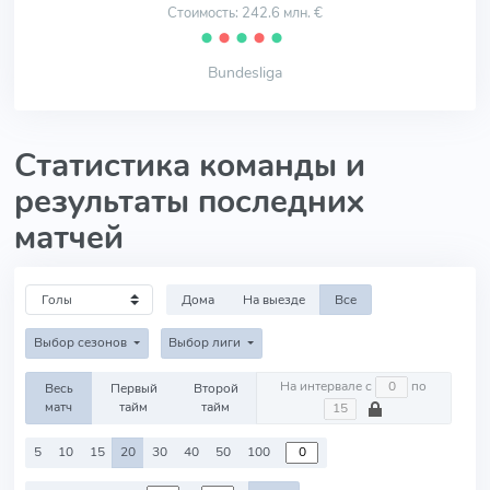
Стоимость: 242.6 млн. €
⬤
⬤
⬤
⬤
⬤
Bundesliga
Статистика команды и
результаты последних
матчей
Дома
На выезде
Все
Выбор сезонов
Выбор лиги
На интервале с
по
Весь
Первый
Второй
матч
тайм
тайм
5
10
15
20
30
40
50
100