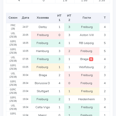
4
0
1.8
1.55
3.35
ИТ
ИТ
Сезон
Дата
Хозяева
Гости
Т
1
2
FRIC
Derby
1
3
Freiburg
4
24.07
(26)
UEL
Freiburg
0
3
Aston Vill
3
20.05
(25/26)
GER1
Freiburg
4
1
RB Leipzig
5
16.05
(25/26)
GER1
Hamburg
3
2
Freiburg
5
10.05
(25/26)
UEL
Freiburg
3
1
Braga
4
6
07.05
(25/26)
GER1
Freiburg
1
1
Wolfsburg
2
03.05
(25/26)
UEL
Braga
2
1
Freiburg
3
30.04
(25/26)
GER1
Borussia D
4
0
Freiburg
4
26.04
(25/26)
GERC
Stuttgart
1
1
Freiburg
2
23.04
(25/26)
GER1
Freiburg
2
1
Heidenheim
3
19.04
(25/26)
UEL
Celta Vigo
1
3
Freiburg
4
16.04
(25/26)
GER1
Mainz
0
1
Freiburg
1
12.04