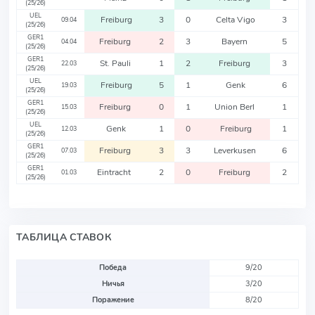
(25/26)
UEL
Freiburg
3
0
Celta Vigo
3
09.04
(25/26)
GER1
Freiburg
2
3
Bayern
5
04.04
(25/26)
GER1
St. Pauli
1
2
Freiburg
3
22.03
(25/26)
UEL
Freiburg
5
1
Genk
6
19.03
(25/26)
GER1
Freiburg
0
1
Union Berl
1
15.03
(25/26)
UEL
Genk
1
0
Freiburg
1
12.03
(25/26)
GER1
Freiburg
3
3
Leverkusen
6
07.03
(25/26)
GER1
Eintracht
2
0
Freiburg
2
01.03
(25/26)
ТАБЛИЦА СТАВОК
Победа
9/20
Ничья
3/20
Поражение
8/20