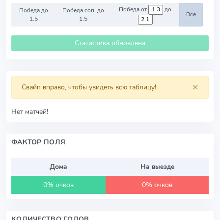
Победа от
до
Победа до
Победа соп. до
Все
1.5
1.5
Статистика обновлена
×
Свайп вправо, чтобы увидеть всю таблицу!
Нет матчей!
ФАКТОР ПОЛЯ
Дома
На выезде
0% очков
0% очков
КОЛИЧЕСТВО ГОЛОВ