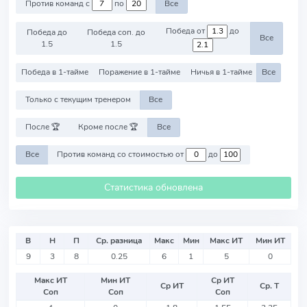
Против команд с
по
Все
Победа от
до
Победа до
Победа соп. до
Все
1.5
1.5
Победа в 1-тайме
Поражение в 1-тайме
Ничья в 1-тайме
Все
Только с текущим тренером
Все
После 🏆
Кроме после 🏆
Все
Все
Против команд со стоимостью от
до
Статистика обновлена
В
Н
П
Ср. разница
Макс
Мин
Макс ИТ
Мин ИТ
9
3
8
0.25
6
1
5
0
Макс ИТ
Мин ИТ
Ср ИТ
Ср ИТ
Ср. Т
Соп
Соп
Соп