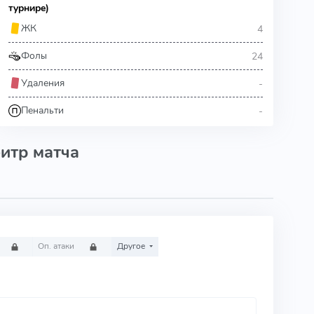
турнире)
4
ЖК
24
Фолы
-
Удаления
-
Пенальти
итр матча
Оп. атаки
Другое