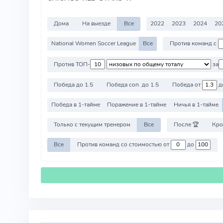
Дома
На выезде
Все
2022
2023
2024
20
National Women Soccer League
Все
Против команд с
Против ТОП-
за
Победа до 1.5
Победа соп. до 1.5
Победа от
д
Победа в 1-тайме
Поражение в 1-тайме
Ничья в 1-тайме
Только с текущим тренером
Все
После 🏆
Кро
Все
Против команд со стоимостью от
до