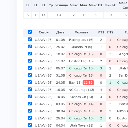
Макс
В
Н
П
Ср. разница
Макс
Мин
Макс ИТ
Мин ИТ
Со
5
1
14
-1.4
7
1
3
0
6
Сезон
Дата
Хозяева
ИТ
1
ИТ
2
Г
USAW
(26)
01.08
Racing Lou
(16)
2
1
Chica
USAW
(26)
25.07
Orlando Pr
(9)
1
0
Chica
USAW
(26)
18.07
Chicago Re
(15)
0
2
Angel
USAW
(26)
11.07
Boston Leg
(15)
2
0
Chica
USAW
(26)
05.07
Chicago Re
(15)
3
2
Utah 
USAW
(26)
31.05
Chicago Re
(15)
0
2
San 
USAW
(26)
24.05
Bay
(13)
0
1
Chica
12,62
USAW
(26)
16.05
NC Courage
(13)
4
0
Chica
USAW
(26)
10.05
Kansas Cit
(13)
3
0
Chica
USAW
(26)
03.05
Chicago Re
(14)
0
2
Portl
USAW
(26)
30.04
Chicago Re
(13)
0
2
NJ/NY
USAW
(26)
25.04
Chicago Re
(15)
2
0
Bosto
USAW
(26)
04.04
Utah Royal
(11)
1
0
Chica