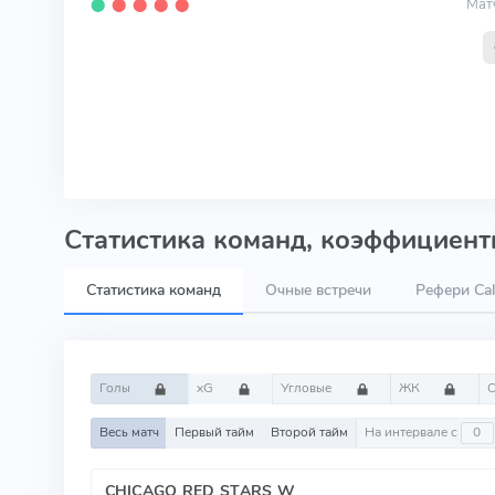
Мат
⬤
⬤
⬤
⬤
⬤
Статистика команд, коэффициенты
Статистика команд
Очные встречи
Рефери Cal
Голы
xG
Угловые
ЖК
Весь матч
Первый тайм
Второй тайм
На интервале с
CHICAGO RED STARS W