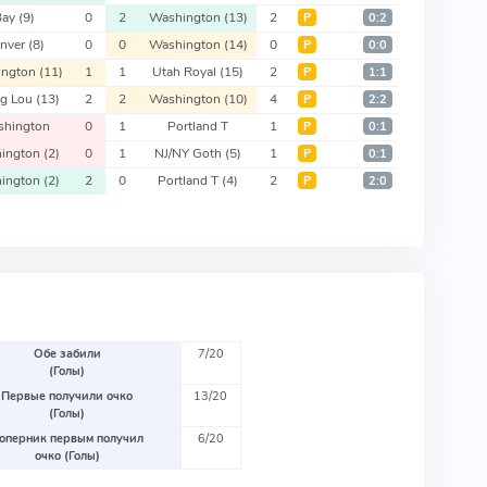
Bay
(9)
0
2
Washington
(13)
2
Р
0:2
nver
(8)
0
0
Washington
(14)
0
Р
0:0
ington
(11)
1
1
Utah Royal
(15)
2
Р
1:1
ng Lou
(13)
2
2
Washington
(10)
4
Р
2:2
hington
0
1
Portland T
1
Р
0:1
ington
(2)
0
1
NJ/NY Goth
(5)
1
Р
0:1
ington
(2)
2
0
Portland T
(4)
2
Р
2:0
Обе забили
7/20
(Голы)
Первые получили очко
13/20
(Голы)
оперник первым получил
6/20
очко (Голы)