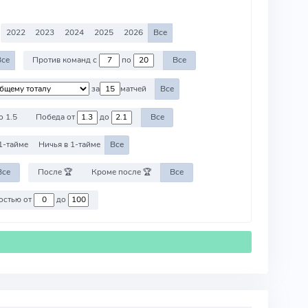
2022
2023
2024
2025
2026
Все
Все
Против команд с
по
Все
за
матчей
Все
о 1.5
Победа от
до
Все
1-тайме
Ничья в 1-тайме
Все
Все
После 🏆
Кроме после 🏆
Все
Против команд со стоимостью от
до