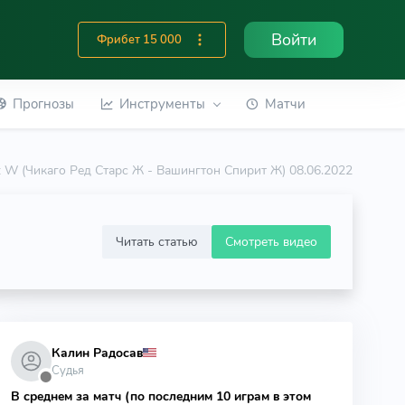
Войти
Фрибет 15 000
Прогнозы
Инструменты
Матчи
it W (Чикаго Ред Старс Ж - Вашингтон Спирит Ж) 08.06.2022
Читать статью
Смотреть видео
Калин Радосав
Судья
⬤
В среднем за матч (по последним 10 играм в этом