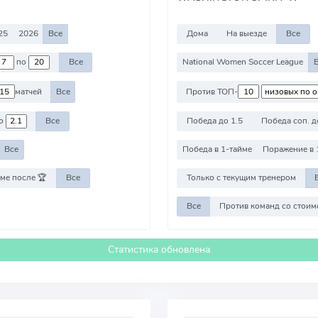
25
2026
Все
Дома
На выезде
Все
по
Все
National Women Soccer League
матчей
Все
Против ТОП-
о
Все
Победа до 1.5
Победа соп. д
Все
Победа в 1-тайме
Поражение в 
ме после 🏆
Все
Только с текущим тренером
Все
Статистика обновлена