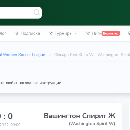
лог
Подписка
Турниры
Лиги
Бесплатно
al Women Soccer League
Chicago Red Stars W - Washington Spir
 кто любит наглядные инструкции
 : 0
Вашингтон Спирит Ж
(Washington Spirit W)
2022, 00:00