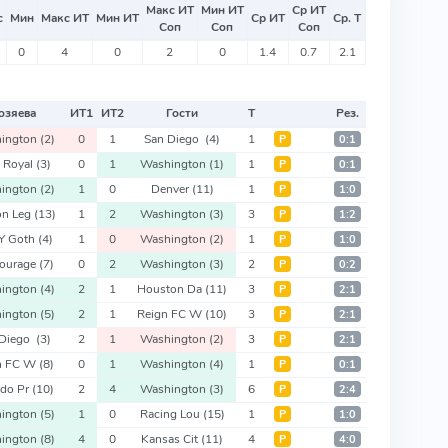
Макс ИТ
Мин ИТ
Ср ИТ
с
Мин
Макс ИТ
Мин ИТ
Ср ИТ
Ср. Т
Соп
Соп
Соп
0
4
0
2
0
1.4
0.7
2.1
озяева
ИТ
1
ИТ
2
Гости
Т
Рез.
ington
(2)
0
1
San Diego
(4)
1
Р
0:1
 Royal
(3)
0
1
Washington
(1)
1
Р
0:1
ington
(2)
1
0
Denver
(11)
1
Р
1:0
on Leg
(13)
1
2
Washington
(3)
3
Р
1:2
Y Goth
(4)
1
0
Washington
(2)
1
Р
1:0
ourage
(7)
0
2
Washington
(3)
2
Р
0:2
ington
(4)
2
1
Houston Da
(11)
3
Р
2:1
ington
(5)
2
1
Reign FC W
(10)
3
Р
2:1
 Diego
(3)
2
1
Washington
(2)
3
Р
2:1
n FC W
(8)
0
1
Washington
(4)
1
Р
0:1
ndo Pr
(10)
2
4
Washington
(3)
6
Р
2:4
ington
(5)
1
0
Racing Lou
(15)
1
Р
1:0
ington
(8)
4
0
Kansas Cit
(11)
4
Р
4:0