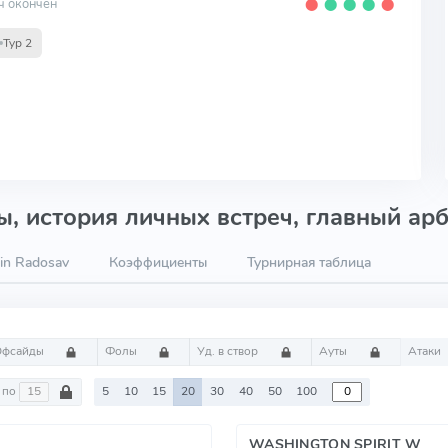
ч окончен
⬤
⬤
⬤
⬤
⬤
Тур 2
, история личных встреч, главный арб
in Radosav
Коэффициенты
Турнирная таблица
Офсайды
Фолы
Уд. в створ
Ауты
Атаки
по
5
10
15
20
30
40
50
100
WASHINGTON SPIRIT W