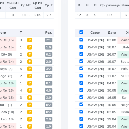
 ИТ
Мин ИТ
Ср ИТ
Ср ИТ
Ср. Т
В
Н
П
Ср. разница
Мак
п
Соп
Соп
0
0.65
2.05
2.7
12
3
5
0.7
6
ости
Т
Рез.
Сезон
Дата
Х
go Re
(15)
3
USAW
(26)
02.08
Wash
Р
2:1
go Re
(15)
1
USAW
(26)
30.07
Utah
Р
1:0
 City
(9)
2
USAW
(26)
26.07
Wash
Р
0:2
go Re
(14)
2
USAW
(26)
19.07
Bost
Р
2:0
Royal
(3)
5
USAW
(26)
16.07
NJ/N
Р
3:2
Diego
(3)
2
USAW
(26)
11.07
NC C
Р
0:2
go Re
(16)
1
USAW
(26)
04.07
Wash
Р
0:1
go Re
(16)
4
USAW
(26)
30.05
Wash
Р
4:0
go Re
(15)
3
USAW
(26)
16.05
San
Р
3:0
and T
(1)
2
USAW
(26)
10.05
Reig
Р
0:2
 Goth
(10)
2
USAW
(26)
02.05
Orla
Р
0:2
n Leg
(16)
2
USAW
(26)
29.04
Wash
Р
2:0
go Re
(14)
1
USAW
(26)
25.04
Wash
Р
1:0