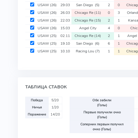
USAW
(26)
29.03
San Diego
(5)
2
0
Chica
USAW
(26)
26.03
Chicago Re
(11)
0
3
Orlan
USAW
(26)
22.03
Chicago Re
(15)
2
1
Kansa
USAW
(26)
15.03
Angel City
4
0
Chic
USAW
(25)
02.11
Chicago Re
(14)
2
1
Angel 
USAW
(25)
19.10
San Diego
(6)
6
1
Chica
USAW
(25)
10.10
Racing Lou
(7)
1
1
Chica
ТАБЛИЦА СТАВОК
Победа
5/20
Обе забили
(Голы)
Ничья
1/20
Первые получили очко
Поражение
14/20
(Голы)
Соперник первым получил
очко (Голы)