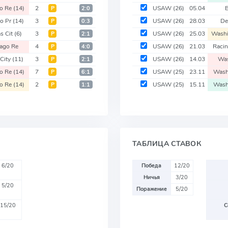
go Re
(14)
2
USAW
(26)
05.04
Р
2:0
do Pr
(14)
3
USAW
(26)
28.03
De
Р
0:3
s Cit
(6)
3
USAW
(26)
25.03
Wash
Р
2:1
ago Re
4
USAW
(26)
21.03
Raci
Р
4:0
City
(11)
3
USAW
(26)
14.03
Was
Р
2:1
go Re
(14)
7
USAW
(25)
23.11
Wash
Р
6:1
go Re
(14)
2
USAW
(25)
15.11
Wash
Р
1:1
ТАБЛИЦА СТАВОК
6/20
Победа
12/20
Ничья
3/20
5/20
Поражение
5/20
15/20
С