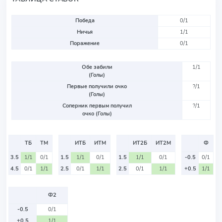
Победа
0/1
Ничья
1/1
Поражение
0/1
Обе забили
1/1
(Голы)
Первые получили очко
?/1
(Голы)
Соперник первым получил
?/1
очко (Голы)
ТБ
ТМ
ИТБ
ИТМ
ИТ2Б
ИТ2М
Ф
3.5
1/1
0/1
1.5
1/1
0/1
1.5
1/1
0/1
-0.5
0/1
4.5
0/1
1/1
2.5
0/1
1/1
2.5
0/1
1/1
+0.5
1/1
Ф2
-0.5
0/1
+0.5
1/1