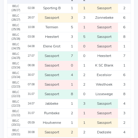
BELC
Sporting B
1
1
Sassport
2
02.08
(26/27)
BELC
Sassport
3
3
Zonnebeke
6
26.07
(26/27)
BELC
Termien
5
1
Sassport
6
10.08
(25/26)
BELC
Heestert
3
5
Sassport
8
03.08
(25/26)
BELC
Elene Grot
1
0
Sassport
1
04.08
(24/25)
BELC
Sassport
7
0
Heestert
7
27.07
(24/25)
BELC
Sassport
0
1
K SC Blank
1
06.08
(23/24)
BELC
Sassport
4
2
Excelsior
6
30.07
(23/24)
BELC
Sassport
1
2
Westhoek
3
07.08
(22/23)
BELC
Sassport
8
0
Lissewege
8
31.07
(22/23)
BELC
Jabbeke
1
3
Sassport
4
24.07
(22/23)
BELC
Rumbeke
2
1
Sassport
3
31.07
(21/22)
BELC
Houtvenne
1
1
Sassport
2
05.09
(20/21)
BELC
Sassport
2
2
Dadizele
4
30.08
(20/21)