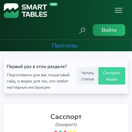
Войти
Прогнозы
Первый раз в этом разделе?
Читать
Смотреть
Подготовили для вас пошаговый
статью
видео
гайд, и видео для тех, кто любит
наглядные инструкции
Сасспорт
(Sassport)
⬤
⬤
⬤
⬤
⬤