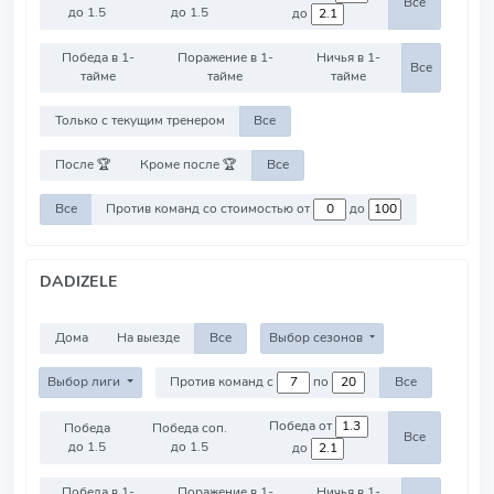
Все
до 1.5
до 1.5
до
Победа в 1-
Поражение в 1-
Ничья в 1-
Все
тайме
тайме
тайме
Только с текущим тренером
Все
После 🏆
Кроме после 🏆
Все
Все
Против команд со стоимостью от
до
DADIZELE
Дома
На выезде
Все
Выбор сезонов
Выбор лиги
Против команд с
по
Все
Победа от
Победа
Победа соп.
Все
до 1.5
до 1.5
до
Победа в 1-
Поражение в 1-
Ничья в 1-