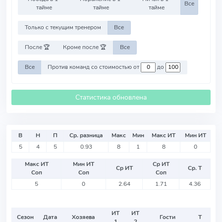
Все
тайме
тайме
тайме
Только с текущим тренером
Все
После 🏆
Кроме после 🏆
Все
Все
Против команд со стоимостью от
до
Статистика обновлена
В
Н
П
Ср. разница
Макс
Мин
Макс ИТ
Мин ИТ
5
4
5
0.93
8
1
8
0
Макс ИТ
Мин ИТ
Ср ИТ
Ср ИТ
Ср. Т
Соп
Соп
Соп
5
0
2.64
1.71
4.36
ИТ
ИТ
Сезон
Дата
Хозяева
Гости
Т
1
2