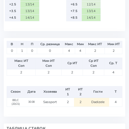
+2.5
13/14
+6.5
12/14
+3.5
13/14
+7.5
13/14
+4.5
14/14
+8.5
14/14
В
Н
П
Ср. разница
Макс
Мин
Макс ИТ
Мин ИТ
0
1
0
0
4
4
2
2
Макс ИТ
Мин ИТ
Ср ИТ
Ср ИТ
Ср. Т
Соп
Соп
Соп
2
2
2
2
4
ИТ
ИТ
Сезон
Дата
Хозяева
Гости
Т
1
2
BELC
Sassport
2
2
Dadizele
4
30.08
(20/21)
ТАБЛИЦА СТАВОК