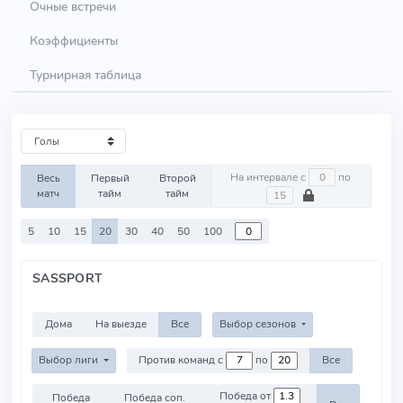
Очные встречи
Коэффициенты
Турнирная таблица
На интервале с
по
Весь
Первый
Второй
матч
тайм
тайм
5
10
15
20
30
40
50
100
SASSPORT
Дома
На выезде
Все
Выбор сезонов
Выбор лиги
Против команд с
по
Все
Победа от
Победа
Победа соп.