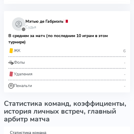
Мэтью де Габриэль
Судья
⬤
В среднем за матч (по последним 10 играм в этом
турнире)
6
ЖК
-
Фолы
-
Удаления
-
Пенальти
Статистика команд, коэффициенты,
история личных встреч, главный
арбитр матча
Статистика команд