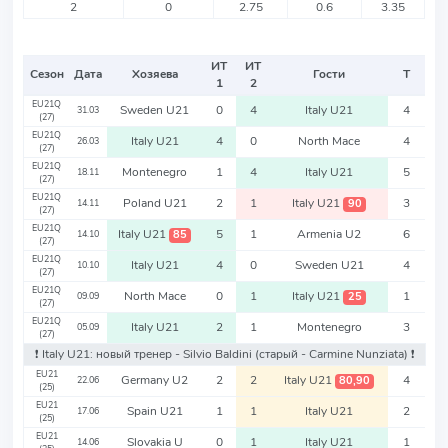
2
0
2.75
0.6
3.35
ИТ
ИТ
Сезон
Дата
Хозяева
Гости
Т
1
2
EU21Q
Sweden U21
0
4
Italy U21
4
31.03
(27)
EU21Q
Italy U21
4
0
North Mace
4
26.03
(27)
EU21Q
Montenegro
1
4
Italy U21
5
18.11
(27)
EU21Q
Poland U21
2
1
Italy U21
3
90
14.11
(27)
EU21Q
Italy U21
5
1
Armenia U2
6
85
14.10
(27)
EU21Q
Italy U21
4
0
Sweden U21
4
10.10
(27)
EU21Q
North Mace
0
1
Italy U21
1
25
09.09
(27)
EU21Q
Italy U21
2
1
Montenegro
3
05.09
(27)
❗️ Italy U21: новый тренер - Silvio Baldini
(старый - Carmine Nunziata)
❗️
EU21
Germany U2
2
2
Italy U21
4
80,90
22.06
(25)
EU21
Spain U21
1
1
Italy U21
2
17.06
(25)
EU21
Slovakia U
0
1
Italy U21
1
14.06