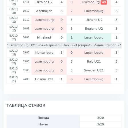
EU21Q
Ukraine U2
4
0
Luxembourg
4
49
17.11
(25)
EU21Q
Azerbaijan
3
2
Luxembourg
5
16.10
(25)
EU21Q
Luxembourg
0
3
Ukraine U2
3
11.10
(25)
EU21Q
Luxembourg
0
3
England U2
3
10.09
(25)
EU21Q
N Ireland
0
1
Luxembourg
1
06.09
(25)
❗️ Luxembourg U21: новый тренер - Dan Huet
(старый - Manuel Cardoni)
❗️
EU21Q
Montenegro
3
0
Luxembourg
3
09.06
(23)
EU21Q
Luxembourg
0
3
Italy U21
3
05.06
(23)
EU21Q
Luxembourg
0
3
Sweden U21
3
01.06
(23)
EU21Q
Bosnia U21
1
0
Luxembourg
1
24.03
(23)
ТАБЛИЦА СТАВОК
Победа
3/20
Ничья
3/20