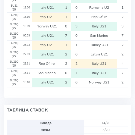
(25)
EU21
Italy U21
1
0
Romania U2
1
11.06
(25)
EU21Q
Italy U21
1
1
Rep Of Ire
2
15.10
(25)
EU21Q
Norway U21
0
3
Italy U21
3
10.09
(25)
EU21Q
Italy U21
7
0
San Marino
7
05.09
(25)
EU21Q
Italy U21
1
1
Turkey U21
2
26.03
(25)
EU21Q
Italy U21
2
0
Latvia U21
2
22.03
(25)
EU21Q
Rep Of Ire
2
2
Italy U21
4
21.11
(25)
EU21Q
San Marino
0
7
Italy U21
7
16.11
(25)
EU21Q
Italy U21
2
0
Norway U21
2
16.10
(25)
ТАБЛИЦА СТАВОК
Победа
14/20
Ничья
5/20