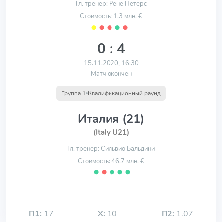
Гл. тренер: Рене Петерс
Стоимость: 1.3 млн. €
⬤
⬤
⬤
⬤
⬤
0 : 4
15.11.2020, 16:30
Матч окончен
Группа 1
Квалификационный раунд
Италия (21)
(Italy U21)
Гл. тренер: Сильвио Бальдини
Стоимость: 46.7 млн. €
⬤
⬤
⬤
⬤
⬤
П1:
17
Х:
10
П2:
1.07