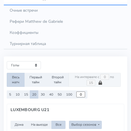
Очные встречи
Рефери Matthew de Gabriele
Коэффициенты
Турнирная таблица
На интервале с
по
Весь
Первый
Второй
матч
тайм
тайм
5
10
15
20
30
40
50
100
LUXEMBOURG U21
Дома
На выезде
Все
Выбор сезонов