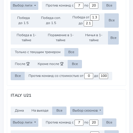
Выбор лиги
Против команд с
по
Все
Победа от
Победа
Победа соп.
Все
до 1.5
до 1.5
до
Победа в 1-
Поражение в 1-
Ничья в 1-
Все
тайме
тайме
тайме
Только с текущим тренером
Все
После 🏆
Кроме после 🏆
Все
Все
Против команд со стоимостью от
до
ITALY U21
Дома
На выезде
Все
Выбор сезонов
Выбор лиги
Против команд с
по
Все