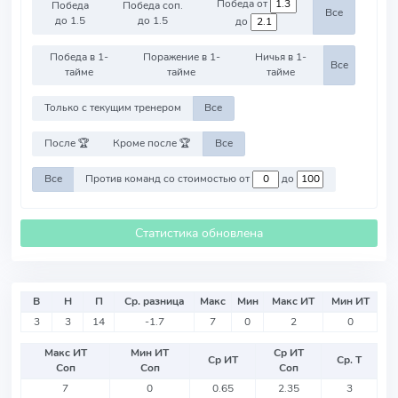
Победа от
Победа
Победа соп.
Все
до 1.5
до 1.5
до
Победа в 1-
Поражение в 1-
Ничья в 1-
Все
тайме
тайме
тайме
Только с текущим тренером
Все
После 🏆
Кроме после 🏆
Все
Все
Против команд со стоимостью от
до
Статистика обновлена
В
Н
П
Ср. разница
Макс
Мин
Макс ИТ
Мин ИТ
3
3
14
-1.7
7
0
2
0
Макс ИТ
Мин ИТ
Ср ИТ
Ср ИТ
Ср. Т
Соп
Соп
Соп
7
0
0.65
2.35
3