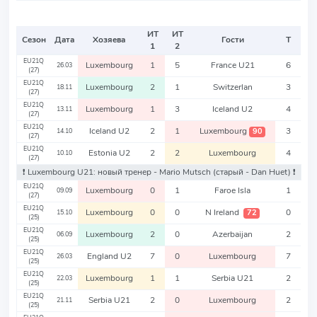
ИТ
ИТ
Сезон
Дата
Хозяева
Гости
Т
1
2
EU21Q
Luxembourg
1
5
France U21
6
26.03
(27)
EU21Q
Luxembourg
2
1
Switzerlan
3
18.11
(27)
EU21Q
Luxembourg
1
3
Iceland U2
4
13.11
(27)
EU21Q
Iceland U2
2
1
Luxembourg
3
90
14.10
(27)
EU21Q
Estonia U2
2
2
Luxembourg
4
10.10
(27)
❗️ Luxembourg U21: новый тренер - Mario Mutsch
(старый - Dan Huet)
❗️
EU21Q
Luxembourg
0
1
Faroe Isla
1
09.09
(27)
EU21Q
Luxembourg
0
0
N Ireland
0
72
15.10
(25)
EU21Q
Luxembourg
2
0
Azerbaijan
2
06.09
(25)
EU21Q
England U2
7
0
Luxembourg
7
26.03
(25)
EU21Q
Luxembourg
1
1
Serbia U21
2
22.03
(25)
EU21Q
Serbia U21
2
0
Luxembourg
2
21.11
(25)