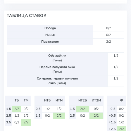
ТАБЛИЦА СТАВОК
Победа
0/2
Ничья
0/2
Поражение
2/2
Обе забили
1/2
(Голы)
Первые получили очко
1/2
(Голы)
Соперник первым получил
1/2
очко (Голы)
ТБ
ТМ
ИТБ
ИТМ
ИТ2Б
ИТ2М
Ф
1.5
2/2
0/2
0.5
1/2
1/2
1.5
2/2
0/2
-0.5
0/2
2.5
1/2
1/2
1.5
0/2
2/2
2.5
0/2
2/2
+0.5
0/2
3.5
0/2
2/2
+1.5
1/2
+2.5
2/2