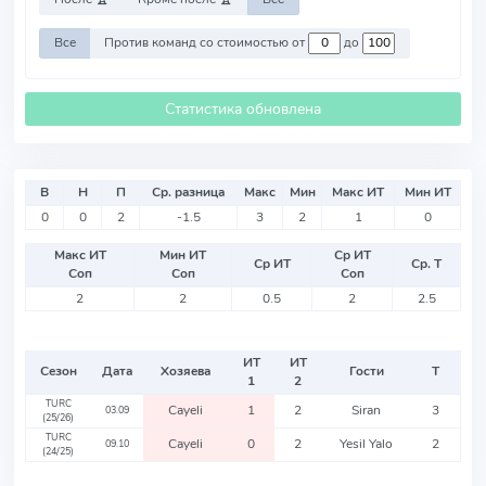
Все
Против команд со стоимостью от
до
Статистика обновлена
В
Н
П
Ср. разница
Макс
Мин
Макс ИТ
Мин ИТ
0
0
2
-1.5
3
2
1
0
Макс ИТ
Мин ИТ
Ср ИТ
Ср ИТ
Ср. Т
Соп
Соп
Соп
2
2
0.5
2
2.5
ИТ
ИТ
Сезон
Дата
Хозяева
Гости
Т
1
2
TURC
Cayeli
1
2
Siran
3
03.09
(25/26)
TURC
Cayeli
0
2
Yesil Yalo
2
09.10
(24/25)