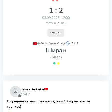
1 : 2
03.09.2025, 12:00
Матч окончен
Раунд 1
Чайели Ильче Стады
,
+21 ℃
Ширан
(Siran)
⬤
⬤
Толга Акбаба
Судья
⬤
В среднем за матч (по последним 10 играм в этом
турнире)