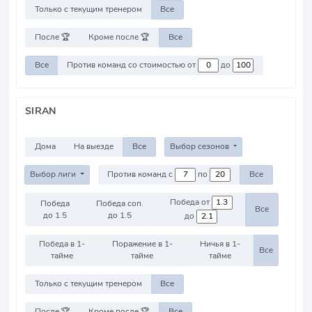
Только с текущим тренером
Все
После 🏆
Кроме после 🏆
Все
Все
Против команд со стоимостью от
до
SIRAN
Дома
На выезде
Все
Выбор сезонов
Выбор лиги
Против команд с
по
Все
Победа от
Победа
Победа соп.
Все
до 1.5
до 1.5
до
Победа в 1-
Поражение в 1-
Ничья в 1-
Все
тайме
тайме
тайме
Только с текущим тренером
Все
После 🏆
Кроме после 🏆
Все