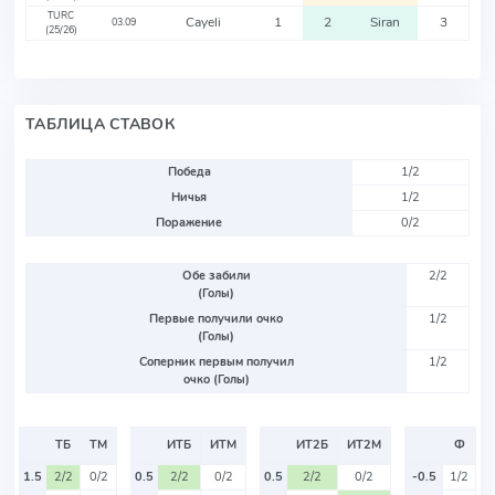
TURC
Cayeli
1
2
Siran
3
03.09
(25/26)
ТАБЛИЦА СТАВОК
Победа
1/2
Ничья
1/2
Поражение
0/2
Обе забили
2/2
(Голы)
Первые получили очко
1/2
(Голы)
Соперник первым получил
1/2
очко (Голы)
ТБ
ТМ
ИТБ
ИТМ
ИТ2Б
ИТ2М
Ф
1.5
2/2
0/2
0.5
2/2
0/2
0.5
2/2
0/2
-0.5
1/2