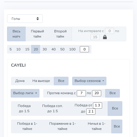
На интервале с
по
Весь
Первый
Второй
матч
тайм
тайм
5
10
15
20
30
40
50
100
CAYELI
Дома
На выезде
Все
Выбор сезонов
Выбор лиги
Против команд с
по
Все
Победа от
Победа
Победа соп.
Все
до 1.5
до 1.5
до
Победа в 1-
Поражение в 1-
Ничья в 1-
Все
тайме
тайме
тайме