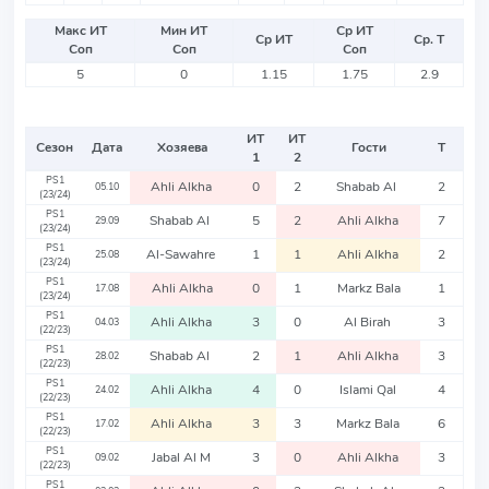
Макс ИТ
Мин ИТ
Ср ИТ
Ср ИТ
Ср. Т
Соп
Соп
Соп
5
0
1.15
1.75
2.9
ИТ
ИТ
Сезон
Дата
Хозяева
Гости
Т
1
2
PS1
Ahli Alkha
0
2
Shabab Al
2
05.10
(23/24)
PS1
Shabab Al
5
2
Ahli Alkha
7
29.09
(23/24)
PS1
Al-Sawahre
1
1
Ahli Alkha
2
25.08
(23/24)
PS1
Ahli Alkha
0
1
Markz Bala
1
17.08
(23/24)
PS1
Ahli Alkha
3
0
Al Birah
3
04.03
(22/23)
PS1
Shabab Al
2
1
Ahli Alkha
3
28.02
(22/23)
PS1
Ahli Alkha
4
0
Islami Qal
4
24.02
(22/23)
PS1
Ahli Alkha
3
3
Markz Bala
6
17.02
(22/23)
PS1
Jabal Al M
3
0
Ahli Alkha
3
09.02
(22/23)
PS1