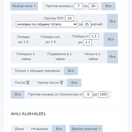
Выбор лиги
Против команд с
по
Все
Против ТОП-
Все
за
матчей
Победа от
Победа
Победа соп.
Все
до 1.5
до 1.5
до
Победа в 1-
Поражение в 1-
Ничья в 1-
Все
тайме
тайме
тайме
Только с текущим тренером
Все
После 🏆
Кроме после 🏆
Все
Все
Против команд со стоимостью от
до
AHLI ALKHALEEL
Дома
На выезде
Все
Выбор сезонов