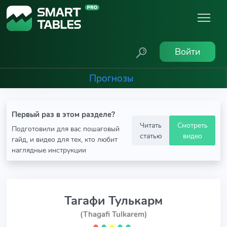
Войти
Прогнозы
Первый раз в этом разделе?
Читать
Смотреть
Подготовили для вас пошаговый
статью
видео
гайд, и видео для тех, кто любит
наглядные инструкции
Тагафи Тулькарм
(Thagafi Tulkarem)
⬤
⬤
⬤
⬤
⬤