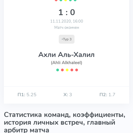
1 : 0
11.11.2020, 16:00
Матч окончен
Тур 3
Ахли Аль-Халил
(Ahli Alkhaleel)
⬤
⬤
⬤
⬤
⬤
П1:
5.25
Х:
3
П2:
1.7
Статистика команд, коэффициенты,
история личных встреч, главный
арбитр матча