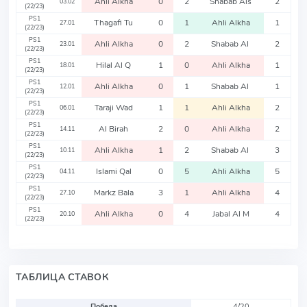
Ahli Alkha
0
2
Shabab Als
2
03.02
(22/23)
PS1
Thagafi Tu
0
1
Ahli Alkha
1
27.01
(22/23)
PS1
Ahli Alkha
0
2
Shabab Al
2
23.01
(22/23)
PS1
Hilal Al Q
1
0
Ahli Alkha
1
18.01
(22/23)
PS1
Ahli Alkha
0
1
Shabab Al
1
12.01
(22/23)
PS1
Taraji Wad
1
1
Ahli Alkha
2
06.01
(22/23)
PS1
Al Birah
2
0
Ahli Alkha
2
14.11
(22/23)
PS1
Ahli Alkha
1
2
Shabab Al
3
10.11
(22/23)
PS1
Islami Qal
0
5
Ahli Alkha
5
04.11
(22/23)
PS1
Markz Bala
3
1
Ahli Alkha
4
27.10
(22/23)
PS1
Ahli Alkha
0
4
Jabal Al M
4
20.10
(22/23)
ТАБЛИЦА СТАВОК
Победа
4/20