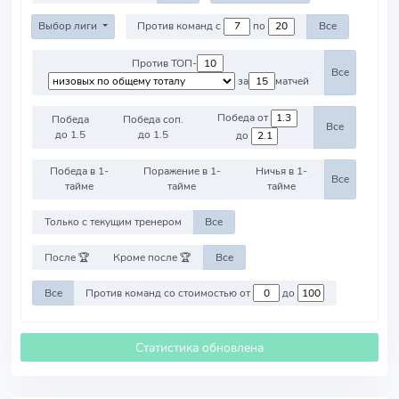
Выбор лиги
Против команд с
по
Все
Против ТОП-
Все
за
матчей
Победа от
Победа
Победа соп.
Все
до 1.5
до 1.5
до
Победа в 1-
Поражение в 1-
Ничья в 1-
Все
тайме
тайме
тайме
Только с текущим тренером
Все
После 🏆
Кроме после 🏆
Все
Все
Против команд со стоимостью от
до
Статистика обновлена