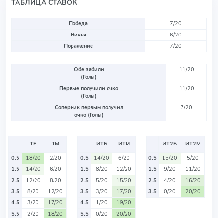
ТАБЛИЦА СТАВОК
Победа
7/20
Ничья
6/20
Поражение
7/20
Обе забили
11/20
(Голы)
Первые получили очко
11/20
(Голы)
Соперник первым получил
7/20
очко (Голы)
ТБ
ТМ
ИТБ
ИТМ
ИТ2Б
ИТ2М
0.5
18/20
2/20
0.5
14/20
6/20
0.5
15/20
5/20
1.5
14/20
6/20
1.5
8/20
12/20
1.5
9/20
11/20
2.5
12/20
8/20
2.5
5/20
15/20
2.5
4/20
16/20
3.5
8/20
12/20
3.5
3/20
17/20
3.5
0/20
20/20
4.5
3/20
17/20
4.5
1/20
19/20
5.5
2/20
18/20
5.5
0/20
20/20