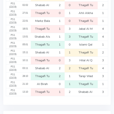
PS1
Shabab Al
2
0
Thagafi Tu
2
02.02
(22/23)
PS1
Thagafi Tu
0
1
Ahli Alkha
1
27.01
(22/23)
PS1
Markz Bala
1
0
Thagafi Tu
1
22.01
(22/23)
PS1
Thagafi Tu
1
3
Jabal Al M
4
18.01
(22/23)
PS1
Shabab Als
1
3
Thagafi Tu
4
13.01
(22/23)
PS1
Thagafi Tu
1
0
Islami Qal
1
05.01
(22/23)
PS1
Shabab Al
1
1
Thagafi Tu
2
15.11
(22/23)
PS1
Thagafi Tu
0
3
Hilal Al Q
3
10.11
(22/23)
PS1
Shabab Al
2
2
Thagafi Tu
4
03.11
(22/23)
PS1
Thagafi Tu
2
1
Taraji Wad
3
28.10
(22/23)
PS1
Al Birah
0
1
Thagafi Tu
1
21.10
(22/23)
PS1
Thagafi Tu
1
2
Shabab Al
3
13.10
(22/23)