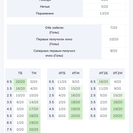
Ничья
3/20
Поражение
13/20
Обе забили
7/20
(Голы)
Первые получили очко
10/20
(Голы)
Соперник первым получил
9/20
очко (Голы)
ТБ
ТМ
ИТБ
ИТМ
ИТ2Б
ИТ2М
0.5
20/20
0/20
0.5
11/20
9/20
0.5
16/20
4/20
1.5
16/20
4/20
1.5
5/20
15/20
1.5
11/20
9/20
2.5
10/20
10/20
2.5
4/20
16/20
2.5
5/20
15/20
3.5
6/20
14/20
3.5
2/20
18/20
3.5
2/20
18/20
4.5
3/20
17/20
4.5
1/20
19/20
4.5
1/20
19/20
5.5
2/20
18/20
5.5
0/20
20/20
5.5
0/20
20/20
6.5
1/20
19/20
7.5
0/20
20/20