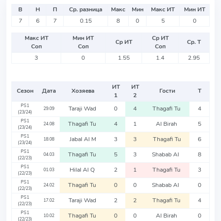
В
Н
П
Ср. разница
Макс
Мин
Макс ИТ
Мин ИТ
7
6
7
0.15
8
0
5
0
Макс ИТ
Мин ИТ
Ср ИТ
Ср ИТ
Ср. Т
Соп
Соп
Соп
3
0
1.55
1.4
2.95
ИТ
ИТ
Сезон
Дата
Хозяева
Гости
Т
1
2
PS1
Taraji Wad
0
4
Thagafi Tu
4
29.09
(23/24)
PS1
Thagafi Tu
4
1
Al Birah
5
24.08
(23/24)
PS1
Jabal Al M
3
3
Thagafi Tu
6
18.08
(23/24)
PS1
Thagafi Tu
5
3
Shabab Al
8
04.03
(22/23)
PS1
Hilal Al Q
2
1
Thagafi Tu
3
01.03
(22/23)
PS1
Thagafi Tu
0
0
Shabab Al
0
24.02
(22/23)
PS1
Taraji Wad
2
2
Thagafi Tu
4
17.02
(22/23)
PS1
Thagafi Tu
0
0
Al Birah
0
10.02
(22/23)