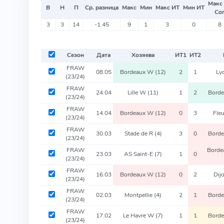
Макс
В
Н
П
Ср. разница
Макс
Мин
Макс ИТ
Мин ИТ
Со
3
3
14
-1.45
9
1
3
0
8
Сезон
Дата
Хозяева
ИТ
1
ИТ
2
FRAW
08.05
Bordeaux W
(12)
2
1
Ly
(23/24)
FRAW
24.04
Lille W
(11)
1
2
Bord
(23/24)
FRAW
14.04
Bordeaux W
(12)
0
3
Fle
(23/24)
FRAW
30.03
Stade de R
(4)
3
0
Bord
(23/24)
FRAW
Bord
23.03
AS Saint-E
(7)
1
0
(23/24)
FRAW
16.03
Bordeaux W
(12)
0
2
Dij
(23/24)
FRAW
02.03
Montpellie
(4)
2
1
Bord
(23/24)
FRAW
17.02
Le Havre W
(7)
1
1
Bord
(23/24)