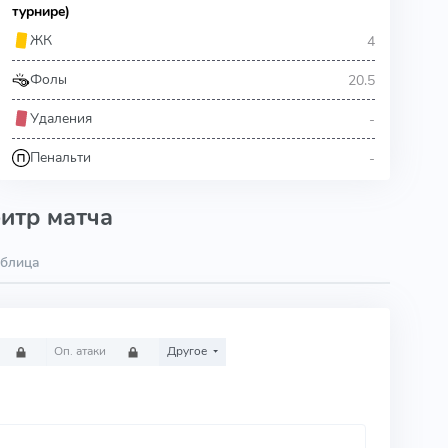
турнире)
4
ЖК
20.5
Фолы
-
Удаления
-
Пенальти
итр матча
аблица
Оп. атаки
Другое