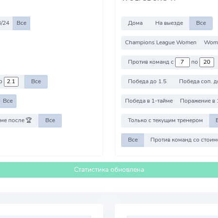
/24
Все
Дома
На выезде
Все
Champions League Women
Wome
Против команд с
по
о
Все
Победа до 1.5
Победа соп. д
Все
Победа в 1-тайме
Поражение в 
ме после 🏆
Все
Только с текущим тренером
Все
Статистика обновлена