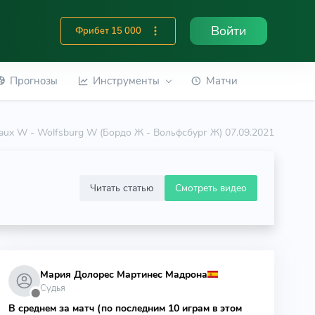
Войти
Фрибет 15 000
Прогнозы
Инструменты
Матчи
aux W - Wolfsburg W (Бордо Ж - Вольфсбург Ж) 07.09.2021
Читать статью
Смотреть видео
Мария Долорес Мартинес Мадрона
Судья
⬤
В среднем за матч (по последним 10 играм в этом