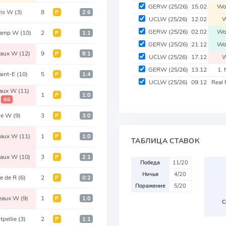
GERW
(25/26)
15.02
Wo
ris W
(3)
8
Р
2:6
UCLW
(25/26)
12.02
W
GERW
(25/26)
02.02
Wo
gamp W
(10)
2
Р
1:1
GERW
(25/26)
21.12
Wo
eaux W
(12)
9
Р
8:1
UCLW
(25/26)
17.12
W
GERW
(25/26)
13.12
1.
aint-E
(10)
5
Р
1:4
UCLW
(25/26)
09.12
Real 
eaux W
(11)
1
Р
1:0
66
lle W
(9)
3
Р
3:0
eaux W
(11)
1
Р
1:0
ТАБЛИЦА СТАВОК
eaux W
(10)
3
Р
2:1
Победа
11/20
Ничья
4/20
de de R
(6)
2
Р
0:2
Поражение
5/20
eaux W
(9)
1
Р
1:0
С
tpellie
(3)
2
Р
1:1