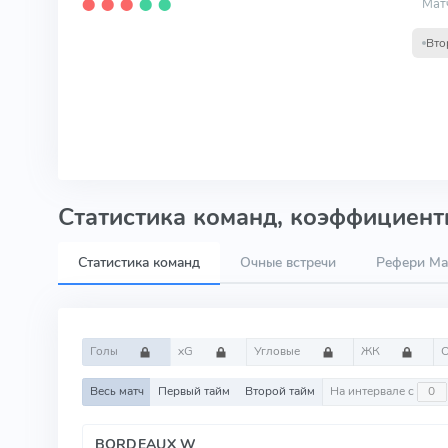
Мат
⬤
⬤
⬤
⬤
⬤
Вто
Статистика команд, коэффициенты
Статистика команд
Очные встречи
Рефери Mar
Голы
xG
Угловые
ЖК
Весь матч
Первый тайм
Второй тайм
На интервале с
BORDEAUX W