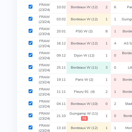
FRAW
10.02
Bordeaux W
(12)
2
6
Pa
(23/24)
FRAW
03.02
Bordeaux W
(12)
1
1
Guin
(23/24)
FRAW
20.01
PSG W
(2)
8
1
Bord
(23/24)
FRAW
16.12
Bordeaux W
(12)
1
4
AS S
(23/24)
FRAW
Bord
09.12
Dijon W
(12)
1
0
(23/24)
FRAW
25.11
Bordeaux W
(11)
3
0
Li
(23/24)
FRAW
19.11
Paris W
(2)
1
0
Bord
(23/24)
FRAW
11.11
Fleury 91
(4)
2
1
Bord
(23/24)
FRAW
04.11
Bordeaux W
(10)
0
2
Sta
(23/24)
FRAW
Guingamp W
(11)
21.10
1
0
Bord
(23/24)
76
FRAW
13.10
Bordeaux W
(12)
1
1
Mon
(23/24)