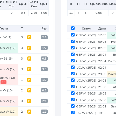
 ИТ
Мин ИТ
Ср ИТ
Ср ИТ
Ср. Т
В
Н
П
Ср. разница
Мак
п
Соп
Соп
0
0.8
2.25
3.05
11
4
5
0.55
7
Гости
Т
Рез.
Сезон
Дата
GERW
(25/26)
17.05
Wo
on W
(1)
3
Р
2:1
GERW
(25/26)
09.05
Fr
eaux W
(12)
3
Р
1:2
GERW
(25/26)
02.05
Wo
GERW
(25/26)
26.04
Ei
ury 91
(6)
3
Р
0:3
GERW
(25/26)
22.04
Werd
UCLW
(25/26)
02.04
eaux W
(12)
3
Р
3:0
GERW
(25/26)
29.03
Wolf
eaux W
(12)
1
Р
1:0
UCLW
(25/26)
24.03
W
90
GERW
(25/26)
21.03
Ho
on W
(10)
2
Р
0:2
GERW
(25/26)
18.03
GERW
(25/26)
15.03
Wo
eaux W
(12)
3
Р
2:1
GERW
(25/26)
22.02
Ba
eaux W
(12)
2
Р
1:1
UCLW
(25/26)
19.02
J