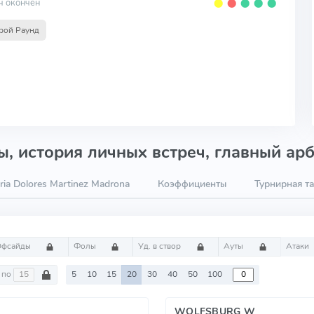
ч окончен
⬤
⬤
⬤
⬤
⬤
рой Раунд
, история личных встреч, главный арб
ia Dolores Martinez Madrona
Коэффициенты
Турнирная т
Офсайды
Фолы
Уд. в створ
Ауты
Атаки
по
5
10
15
20
30
40
50
100
WOLFSBURG W