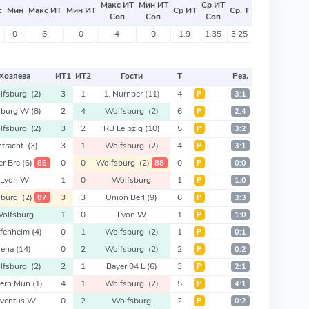
Макс ИТ
Мин ИТ
Ср ИТ
с
Мин
Макс ИТ
Мин ИТ
Ср ИТ
Ср. Т
Соп
Соп
Соп
0
6
0
4
0
1.9
1.35
3.25
Хозяева
ИТ
1
ИТ
2
Гости
Т
Рез.
lfsburg
(2)
3
1
1. Nurnber
(11)
4
Р
3:1
eiburg W
(8)
2
4
Wolfsburg
(2)
6
Р
2:4
lfsburg
(2)
3
2
RB Leipzig
(10)
5
Р
3:2
ntracht
(3)
3
1
Wolfsburg
(2)
4
Р
3:1
er Bre
(6)
0
0
Wolfsburg
(2)
0
86
88
Р
0:0
Lyon W
1
0
Wolfsburg
1
Р
1:0
sburg
(2)
3
3
Union Berl
(9)
6
87
Р
3:3
olfsburg
1
0
Lyon W
1
Р
1:0
ffenheim
(4)
0
1
Wolfsburg
(2)
1
Р
0:1
Jena
(14)
0
2
Wolfsburg
(2)
2
Р
0:2
lfsburg
(2)
2
1
Bayer 04 L
(6)
3
Р
2:1
yern Mun
(1)
4
1
Wolfsburg
(2)
5
Р
4:1
uventus W
0
2
Wolfsburg
2
Р
0:2