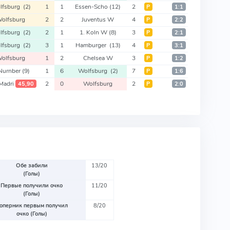
lfsburg
(2)
1
1
Essen-Scho
(12)
2
Р
1:1
olfsburg
2
2
Juventus W
4
Р
2:2
lfsburg
(2)
2
1
1. Koln W
(8)
3
Р
2:1
lfsburg
(2)
3
1
Hamburger
(13)
4
Р
3:1
olfsburg
1
2
Chelsea W
3
Р
1:2
 Nurnber
(9)
1
6
Wolfsburg
(2)
7
Р
1:6
Madri
2
0
Wolfsburg
2
45,90
Р
2:0
Обе забили
13/20
(Голы)
Первые получили очко
11/20
(Голы)
оперник первым получил
8/20
очко (Голы)