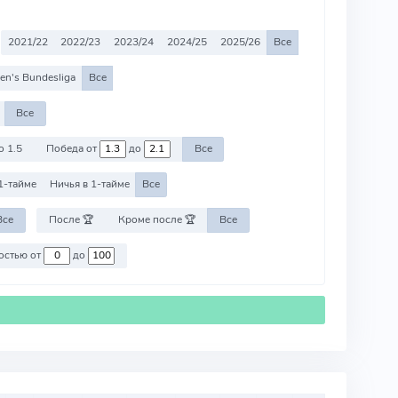
2021/22
2022/23
2023/24
2024/25
2025/26
Все
n's Bundesliga
Все
Все
о 1.5
Победа от
до
Все
1-тайме
Ничья в 1-тайме
Все
Все
После 🏆
Кроме после 🏆
Все
Против команд со стоимостью от
до