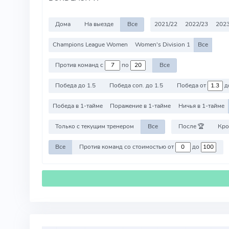
Дома
На выезде
Все
2021/22
2022/23
2023
Champions League Women
Women's Division 1
Все
Против команд с
по
Все
Победа до 1.5
Победа соп. до 1.5
Победа от
д
Победа в 1-тайме
Поражение в 1-тайме
Ничья в 1-тайме
Только с текущим тренером
Все
После 🏆
Кро
Все
Против команд со стоимостью от
до