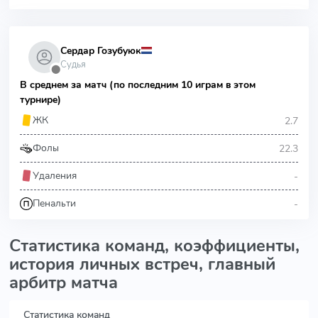
Сердар Гозубуюк
Судья
⬤
В среднем за матч (по последним 10 играм в этом
турнире)
2.7
ЖК
22.3
Фолы
-
Удаления
-
Пенальти
Статистика команд, коэффициенты,
история личных встреч, главный
арбитр матча
Статистика команд