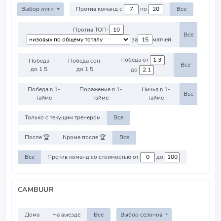
Выбор лиги
Против команд с
по
Все
Против ТОП-
Все
за
матчей
Победа от
Победа
Победа соп.
Все
до 1.5
до 1.5
до
Победа в 1-
Поражение в 1-
Ничья в 1-
Все
тайме
тайме
тайме
Только с текущим тренером
Все
После 🏆
Кроме после 🏆
Все
Все
Против команд со стоимостью от
до
CAMBUUR
Дома
На выезде
Все
Выбор сезонов