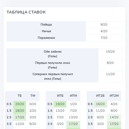
ТАБЛИЦА СТАВОК
Победа
9/20
Ничья
4/20
Поражение
7/20
Обе забили
15/20
(Голы)
Первые получили очко
8/20
(Голы)
Соперник первым получил
11/20
очко (Голы)
ТБ
ТМ
ИТБ
ИТМ
ИТ2Б
ИТ2М
0.5
20/20
0/20
0.5
19/20
1/20
0.5
16/20
4/20
1.5
18/20
2/20
1.5
13/20
7/20
1.5
11/20
9/20
2.5
17/20
3/20
2.5
7/20
13/20
2.5
6/20
14/20
3.5
12/20
8/20
3.5
3/20
17/20
3.5
3/20
17/20