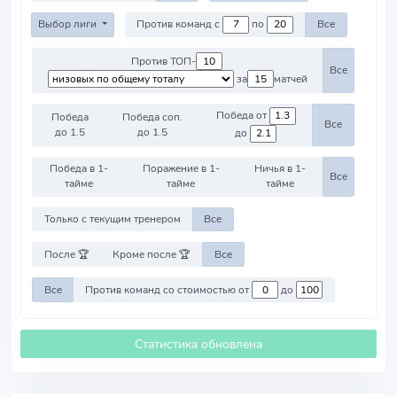
Выбор лиги
Против команд с
по
Все
Против ТОП-
Все
за
матчей
Победа от
Победа
Победа соп.
Все
до 1.5
до 1.5
до
Победа в 1-
Поражение в 1-
Ничья в 1-
Все
тайме
тайме
тайме
Только с текущим тренером
Все
После 🏆
Кроме после 🏆
Все
Все
Против команд со стоимостью от
до
Статистика обновлена