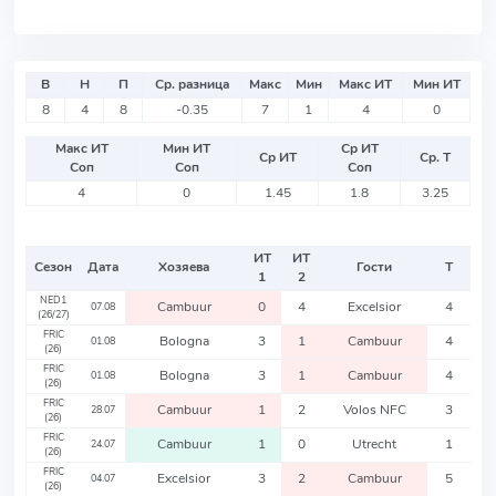
В
Н
П
Ср. разница
Макс
Мин
Макс ИТ
Мин ИТ
8
4
8
-0.35
7
1
4
0
Макс ИТ
Мин ИТ
Ср ИТ
Ср ИТ
Ср. Т
Соп
Соп
Соп
4
0
1.45
1.8
3.25
ИТ
ИТ
Сезон
Дата
Хозяева
Гости
Т
1
2
NED1
Cambuur
0
4
Excelsior
4
07.08
(26/27)
FRIC
Bologna
3
1
Cambuur
4
01.08
(26)
FRIC
Bologna
3
1
Cambuur
4
01.08
(26)
FRIC
Cambuur
1
2
Volos NFC
3
28.07
(26)
FRIC
Cambuur
1
0
Utrecht
1
24.07
(26)
FRIC
Excelsior
3
2
Cambuur
5
04.07
(26)