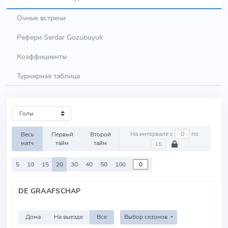
Очные встречи
Рефери Serdar Gozubuyuk
Коэффициенты
Турнирная таблица
На интервале с
по
Весь
Первый
Второй
матч
тайм
тайм
5
10
15
20
30
40
50
100
DE GRAAFSCHAP
Дома
На выезде
Все
Выбор сезонов