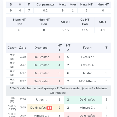
В
Н
П
Ср. разница
Макс
Мин
Макс ИТ
Мин ИТ
9
4
7
0.2
9
1
5
0
Макс ИТ
Мин ИТ
Ср ИТ
Ср ИТ
Ср. Т
Соп
Соп
Соп
6
0
2.15
1.95
4.1
ИТ
ИТ
Сезон
Дата
Хозяева
Гости
Т
1
2
FRIC
De Graafsc
1
5
Excelsior
6
01.08
(26)
FRIC
De Graafsc
4
2
Kifisias A
6
25.07
(26)
FRIC
De Graafsc
3
6
Telstar
9
17.07
(26)
FRIC
De Graafsc
1
2
AEK Athens
3
12.07
(26)
❗️ De Graafschap: новый тренер - T. Duivenvoorden
(старый - Marinus
Dijkhuizen)
❗️
FRIC
Utrecht
1
2
De Graafsc
3
27.06
(26)
NEDPO
De Graafsc
2
2
Almere Cit
4
84
09.05
(25/26)
NEDPO
Almere Cit
3
1
De Graafsc
4
06.05