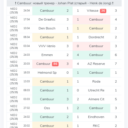
❗️ Cambuur: новый тренер - Johan Plat
(старый - Henk de Jong)
❗️
NED2
Cambuur
2
1
Vitesse
3
36
24.04
(25/26)
NED2
De Graafsc
3
1
Cambuur
4
17.04
(25/26)
NED2
Den Bosch
1
1
Cambuur
2
10.04
(25/26)
NED2
Cambuur
1
1
Dordrecht
2
06.04
(25/26)
NED2
VVV-Venlo
3
0
Cambuur
3
03.04
(25/26)
NED2
Emmen
2
4
Cambuur
6
24.03
(25/26)
NED2
Cambuur
3
4
AZ Reserve
7
86
20.03
(25/26)
NED2
Helmond Sp
0
1
Cambuur
1
16.03
(25/26)
NED2
Cambuur
1
1
Roda
2
13.03
(25/26)
NED2
Cambuur
1
0
Utrecht Re
1
08.03
(25/26)
NED2
Cambuur
3
2
Almere Cit
5
03.03
(25/26)
NED2
Oss
1
2
Cambuur
3
27.02
(25/26)
NED2
Cambuur
2
1
Eindhoven
3
24.02
(25/26)
NED2
Cambuur
1
1
RKC
2
20.02
(25/26)