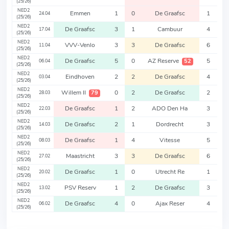
(25/26)
NED2
Emmen
1
0
De Graafsc
1
24.04
(25/26)
NED2
De Graafsc
3
1
Cambuur
4
17.04
(25/26)
NED2
VVV-Venlo
3
3
De Graafsc
6
11.04
(25/26)
NED2
De Graafsc
5
0
AZ Reserve
5
52
06.04
(25/26)
NED2
Eindhoven
2
2
De Graafsc
4
03.04
(25/26)
NED2
Willem II
0
2
De Graafsc
2
79
28.03
(25/26)
NED2
De Graafsc
1
2
ADO Den Ha
3
22.03
(25/26)
NED2
De Graafsc
2
1
Dordrecht
3
14.03
(25/26)
NED2
De Graafsc
1
4
Vitesse
5
08.03
(25/26)
NED2
Maastricht
3
3
De Graafsc
6
27.02
(25/26)
NED2
De Graafsc
1
0
Utrecht Re
1
20.02
(25/26)
NED2
PSV Reserv
1
2
De Graafsc
3
13.02
(25/26)
NED2
De Graafsc
4
0
Ajax Reser
4
06.02
(25/26)