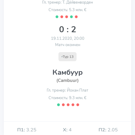
Гл. тренер: Т. Дёйвенворден
Стоимость: 5.3 млн. €
⬤
⬤
⬤
⬤
⬤
0 : 2
19.11.2020, 20:00
Матч окончен
Тур 13
Камбуур
(Cambuur)
Гл. тренер: Йохан Плат
Стоимость: 9.3 млн. €
⬤
⬤
⬤
⬤
⬤
П1:
3.25
Х:
4
П2:
2.05