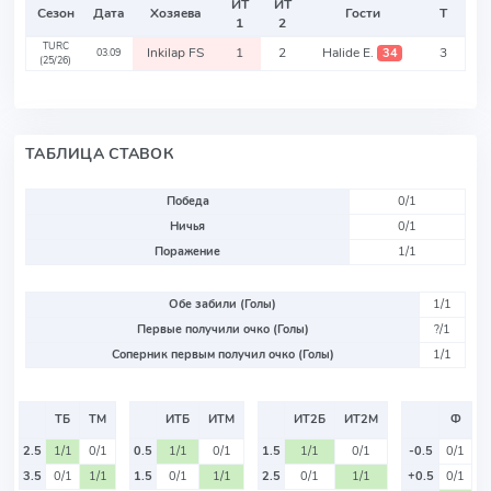
ИТ
ИТ
Сезон
Дата
Хозяева
Гости
Т
1
2
TURC
Inkilap FS
1
2
Halide E.
3
34
03.09
(25/26)
ТАБЛИЦА СТАВОК
Победа
0/1
Ничья
0/1
Поражение
1/1
Обе забили (Голы)
1/1
Первые получили очко (Голы)
?/1
Соперник первым получил очко (Голы)
1/1
ТБ
ТМ
ИТБ
ИТМ
ИТ2Б
ИТ2М
Ф
2.5
1/1
0/1
0.5
1/1
0/1
1.5
1/1
0/1
-0.5
0/1
3.5
0/1
1/1
1.5
0/1
1/1
2.5
0/1
1/1
+0.5
0/1