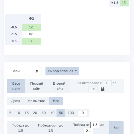
+1.5
1/1
Ф2
-0.5
1/1
-1.5
0/1
+0.5
1/1
Выбор сезонов
На интервале с
по
Весь
Первый
Второй
матч
тайм
тайм
Дома
На выезде
Все
5
10
15
20
30
40
50
100
Победа от
до
Победа до
Победа соп. до
Все
1.5
1.5