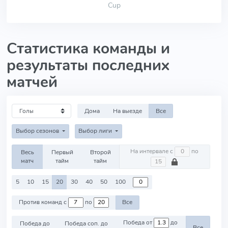
Cup
Статистика команды и
результаты последних
матчей
Дома
На выезде
Все
Выбор сезонов
Выбор лиги
На интервале с
по
Весь
Первый
Второй
матч
тайм
тайм
5
10
15
20
30
40
50
100
Против команд с
по
Все
Победа от
до
Победа до
Победа соп. до
Все