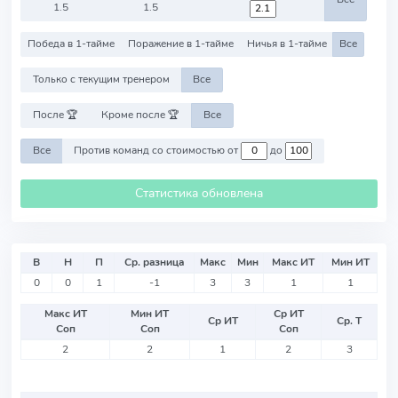
1.5
1.5
Победа в 1-тайме
Поражение в 1-тайме
Ничья в 1-тайме
Все
Только с текущим тренером
Все
После 🏆
Кроме после 🏆
Все
Все
Против команд со стоимостью от
до
Статистика обновлена
В
Н
П
Ср. разница
Макс
Мин
Макс ИТ
Мин ИТ
0
0
1
-1
3
3
1
1
Макс ИТ
Мин ИТ
Ср ИТ
Ср ИТ
Ср. Т
Соп
Соп
Соп
2
2
1
2
3