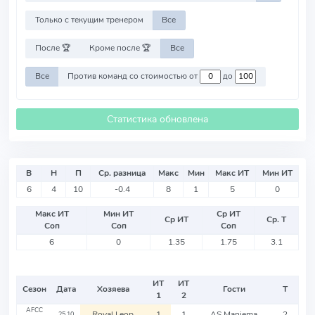
Только с текущим тренером
Все
После 🏆
Кроме после 🏆
Все
Все
Против команд со стоимостью от
до
Статистика обновлена
В
Н
П
Ср. разница
Макс
Мин
Макс ИТ
Мин ИТ
6
4
10
-0.4
8
1
5
0
Макс ИТ
Мин ИТ
Ср ИТ
Ср ИТ
Ср. Т
Соп
Соп
Соп
6
0
1.35
1.75
3.1
ИТ
ИТ
Сезон
Дата
Хозяева
Гости
Т
1
2
AFCC
Royal Leop
1
1
AS Maniema
2
25.10