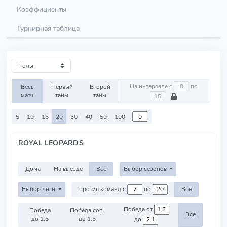
Коэффициенты
Турнирная таблица
На интервале с
по
Весь
Первый
Второй
матч
тайм
тайм
5
10
15
20
30
40
50
100
ROYAL LEOPARDS
Дома
На выезде
Все
Выбор сезонов
Выбор лиги
Против команд с
по
Все
Победа от
Победа
Победа соп.
Все
до 1.5
до 1.5
до