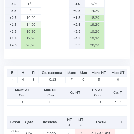
-4.5
1/20
-4.5
0/20
-5.5
0/20
+0.5
14/20
+0.5
10/20
+1.5
18/20
+1.5
14/20
+2.5
19/20
+2.5
18/20
+3.5
19/20
+3.5
19/20
+4.5
19/20
+4.5
20/20
+5.5
20/20
В
Н
П
Ср. разница
Макс
Мин
Макс ИТ
Мин ИТ
4
4
8
-0.13
7
0
5
0
Макс ИТ
Мин ИТ
Ср ИТ
Ср ИТ
Ср. Т
Соп
Соп
Соп
3
0
1
1.13
2.13
ИТ
ИТ
Сезон
Дата
Хозяева
Гости
Т
1
2
AFCC
El Masry
2
0
ZESCO Unit
2
14.02