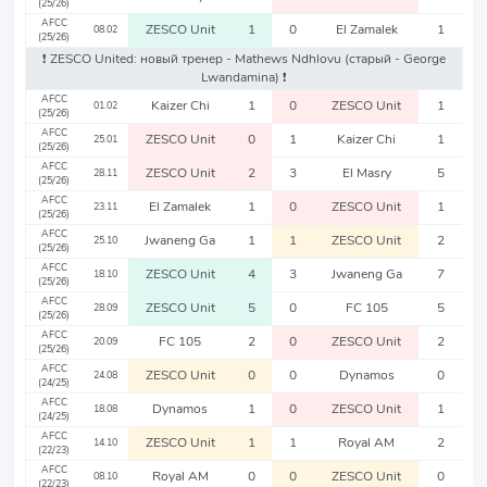
(25/26)
AFCC
ZESCO Unit
1
0
El Zamalek
1
08.02
(25/26)
❗️ ZESCO United: новый тренер - Mathews Ndhlovu
(старый - George
Lwandamina)
❗️
AFCC
Kaizer Chi
1
0
ZESCO Unit
1
01.02
(25/26)
AFCC
ZESCO Unit
0
1
Kaizer Chi
1
25.01
(25/26)
AFCC
ZESCO Unit
2
3
El Masry
5
28.11
(25/26)
AFCC
El Zamalek
1
0
ZESCO Unit
1
23.11
(25/26)
AFCC
Jwaneng Ga
1
1
ZESCO Unit
2
25.10
(25/26)
AFCC
ZESCO Unit
4
3
Jwaneng Ga
7
18.10
(25/26)
AFCC
ZESCO Unit
5
0
FC 105
5
28.09
(25/26)
AFCC
FC 105
2
0
ZESCO Unit
2
20.09
(25/26)
AFCC
ZESCO Unit
0
0
Dynamos
0
24.08
(24/25)
AFCC
Dynamos
1
0
ZESCO Unit
1
18.08
(24/25)
AFCC
ZESCO Unit
1
1
Royal AM
2
14.10
(22/23)
AFCC
Royal AM
0
0
ZESCO Unit
0
08.10
(22/23)