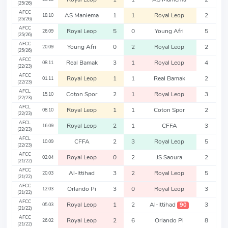
(25/26)
AFCC
AS Maniema
1
1
Royal Leop
2
18.10
(25/26)
AFCC
Royal Leop
5
0
Young Afri
5
26.09
(25/26)
AFCC
Young Afri
0
2
Royal Leop
2
20.09
(25/26)
AFCC
Real Bamak
3
1
Royal Leop
4
08.11
(22/23)
AFCC
Royal Leop
1
1
Real Bamak
2
01.11
(22/23)
AFCL
Coton Spor
2
1
Royal Leop
3
15.10
(22/23)
AFCL
Royal Leop
1
1
Coton Spor
2
08.10
(22/23)
AFCL
Royal Leop
2
1
CFFA
3
16.09
(22/23)
AFCL
CFFA
2
3
Royal Leop
5
10.09
(22/23)
AFCC
Royal Leop
0
2
JS Saoura
2
02.04
(21/22)
AFCC
Al-Ittihad
3
2
Royal Leop
5
20.03
(21/22)
AFCC
Orlando Pi
3
0
Royal Leop
3
12.03
(21/22)
AFCC
Royal Leop
1
2
Al-Ittihad
3
90
05.03
(21/22)
AFCC
Royal Leop
2
6
Orlando Pi
8
26.02
(21/22)