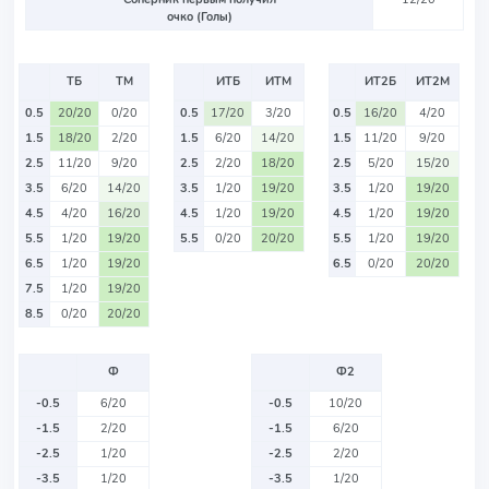
очко (Голы)
ТБ
ТМ
ИТБ
ИТМ
ИТ2Б
ИТ2М
0.5
20/20
0/20
0.5
17/20
3/20
0.5
16/20
4/20
1.5
18/20
2/20
1.5
6/20
14/20
1.5
11/20
9/20
2.5
11/20
9/20
2.5
2/20
18/20
2.5
5/20
15/20
3.5
6/20
14/20
3.5
1/20
19/20
3.5
1/20
19/20
4.5
4/20
16/20
4.5
1/20
19/20
4.5
1/20
19/20
5.5
1/20
19/20
5.5
0/20
20/20
5.5
1/20
19/20
6.5
1/20
19/20
6.5
0/20
20/20
7.5
1/20
19/20
8.5
0/20
20/20
Ф
Ф2
-0.5
6/20
-0.5
10/20
-1.5
2/20
-1.5
6/20
-2.5
1/20
-2.5
2/20
-3.5
1/20
-3.5
1/20