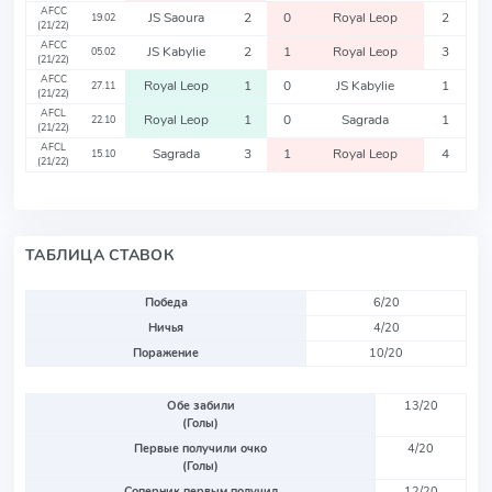
AFCC
JS Saoura
2
0
Royal Leop
2
19.02
(21/22)
AFCC
JS Kabylie
2
1
Royal Leop
3
05.02
(21/22)
AFCC
Royal Leop
1
0
JS Kabylie
1
27.11
(21/22)
AFCL
Royal Leop
1
0
Sagrada
1
22.10
(21/22)
AFCL
Sagrada
3
1
Royal Leop
4
15.10
(21/22)
ТАБЛИЦА СТАВОК
Победа
6/20
Ничья
4/20
Поражение
10/20
Обе забили
13/20
(Голы)
Первые получили очко
4/20
(Голы)
Соперник первым получил
12/20