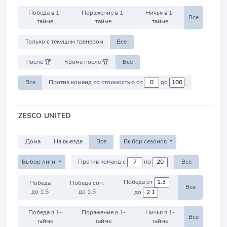
Победа в 1-
Поражение в 1-
Ничья в 1-
Все
тайме
тайме
тайме
Только с текущим тренером
Все
После 🏆
Кроме после 🏆
Все
Все
Против команд со стоимостью от
до
ZESCO UNITED
Дома
На выезде
Все
Выбор сезонов
Выбор лиги
Против команд с
по
Все
Победа от
Победа
Победа соп.
Все
до 1.5
до 1.5
до
Победа в 1-
Поражение в 1-
Ничья в 1-
Все
тайме
тайме
тайме