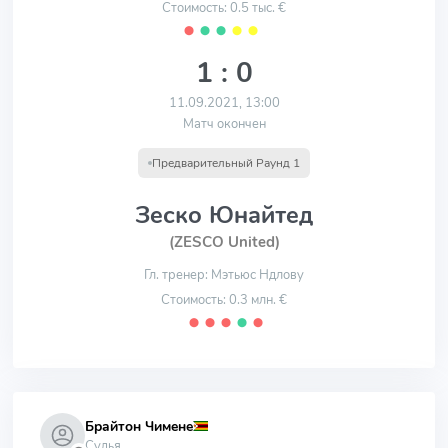
Стоимость: 0.5 тыс. €
⬤
⬤
⬤
⬤
⬤
1 : 0
11.09.2021, 13:00
Матч окончен
Предварительный Раунд 1
Зеско Юнайтед
(ZESCO United)
Гл. тренер: Мэтьюс Ндлову
Стоимость: 0.3 млн. €
⬤
⬤
⬤
⬤
⬤
Брайтон Чимене
Судья