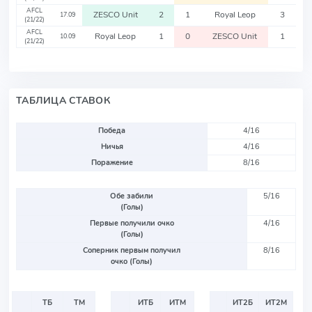
AFCL
ZESCO Unit
2
1
Royal Leop
3
17.09
(21/22)
AFCL
Royal Leop
1
0
ZESCO Unit
1
10.09
(21/22)
ТАБЛИЦА СТАВОК
Победа
4/16
Ничья
4/16
Поражение
8/16
Обе забили
5/16
(Голы)
Первые получили очко
4/16
(Голы)
Соперник первым получил
8/16
очко (Голы)
ТБ
ТМ
ИТБ
ИТМ
ИТ2Б
ИТ2М