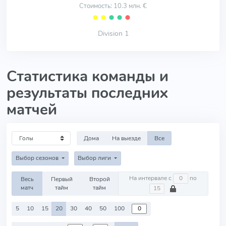
Стоимость: 10.3 млн. €
⬤
⬤
⬤
⬤
⬤
Division 1
Статистика команды и
результаты последних
матчей
Дома
На выезде
Все
Выбор сезонов
Выбор лиги
На интервале с
по
Весь
Первый
Второй
матч
тайм
тайм
5
10
15
20
30
40
50
100