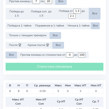
Против команд с
по
Все
Победа от
до
Победа до
Победа соп. до
Все
1.5
1.5
Победа в 1-тайме
Поражение в 1-тайме
Ничья в 1-тайме
Все
Только с текущим тренером
Все
После 🏆
Кроме после 🏆
Все
Все
Против команд со стоимостью от
до
Статистика обновлена
В
Н
П
Ср. разница
Макс
Мин
Макс ИТ
Мин ИТ
6
8
6
-0.05
5
0
3
0
Макс ИТ
Мин ИТ
Ср ИТ
Ср ИТ
Ср. Т
Соп
Соп
Соп