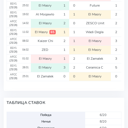
EGY1
El Masry
1
0
Future
1
25.02
(25/26)
EGY1
Al Moqawlo
1
1
El Masry
2
19.02
(25/26)
AFCC
El Masry
2
0
ZESCO Unit
2
14.02
(25/26)
EGY1
El Masry
1
1
Wadi Degla
2
65
11.02
(25/26)
AFCC
Kaizer Chi
2
1
El Masry
3
08.02
(25/26)
EGY1
ZED
1
1
El Masry
2
04.02
(25/26)
AFCC
El Masry
1
2
El Zamalek
3
01.02
(25/26)
EGY1
El Masry
3
2
Ceramica C
5
28.01
(25/26)
AFCC
El Zamalek
0
0
El Masry
0
25.01
(25/26)
ТАБЛИЦА СТАВОК
Победа
6/20
Ничья
8/20