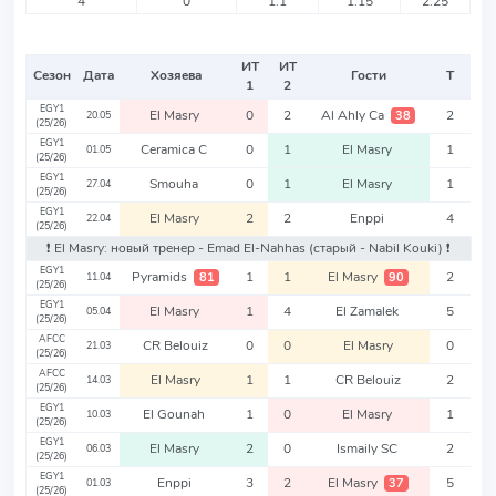
4
0
1.1
1.15
2.25
ИТ
ИТ
Сезон
Дата
Хозяева
Гости
Т
1
2
EGY1
El Masry
0
2
Al Ahly Ca
2
38
20.05
(25/26)
EGY1
Ceramica C
0
1
El Masry
1
01.05
(25/26)
EGY1
Smouha
0
1
El Masry
1
27.04
(25/26)
EGY1
El Masry
2
2
Enppi
4
22.04
(25/26)
❗️ El Masry: новый тренер - Emad El-Nahhas
(старый - Nabil Kouki)
❗️
EGY1
Pyramids
1
1
El Masry
2
81
90
11.04
(25/26)
EGY1
El Masry
1
4
El Zamalek
5
05.04
(25/26)
AFCC
CR Belouiz
0
0
El Masry
0
21.03
(25/26)
AFCC
El Masry
1
1
CR Belouiz
2
14.03
(25/26)
EGY1
El Gounah
1
0
El Masry
1
10.03
(25/26)
EGY1
El Masry
2
0
Ismaily SC
2
06.03
(25/26)
EGY1
Enppi
3
2
El Masry
5
37
01.03
(25/26)