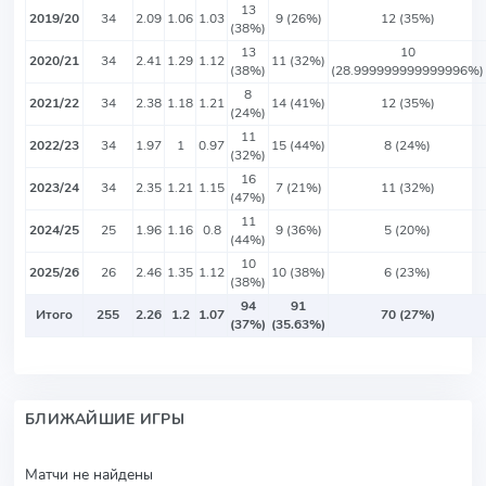
13
2019/20
34
2.09
1.06
1.03
9 (26%)
12 (35%)
(38%)
13
10
2020/21
34
2.41
1.29
1.12
11 (32%)
(38%)
(28.999999999999996%)
8
2021/22
34
2.38
1.18
1.21
14 (41%)
12 (35%)
(24%)
11
2022/23
34
1.97
1
0.97
15 (44%)
8 (24%)
(32%)
16
2023/24
34
2.35
1.21
1.15
7 (21%)
11 (32%)
(47%)
11
2024/25
25
1.96
1.16
0.8
9 (36%)
5 (20%)
(44%)
10
2025/26
26
2.46
1.35
1.12
10 (38%)
6 (23%)
(38%)
94
91
Итого
255
2.26
1.2
1.07
70 (27%)
(37%)
(35.63%)
БЛИЖАЙШИЕ ИГРЫ
Матчи не найдены