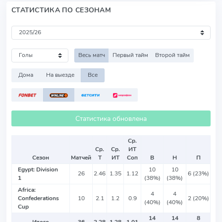
СТАТИСТИКА ПО СЕЗОНАМ
Весь матч
Первый тайм
Второй тайм
Дома
На выезде
Все
Статистика обновлена
Ср.
Ср.
Ср.
ИТ
Сезон
Матчей
Т
ИТ
Соп
В
Н
П
Egypt: Division
10
10
26
2.46
1.35
1.12
6 (23%)
1
(38%)
(38%)
Africa:
4
4
Confederations
10
2.1
1.2
0.9
2 (20%)
(40%)
(40%)
Cup
14
14
8