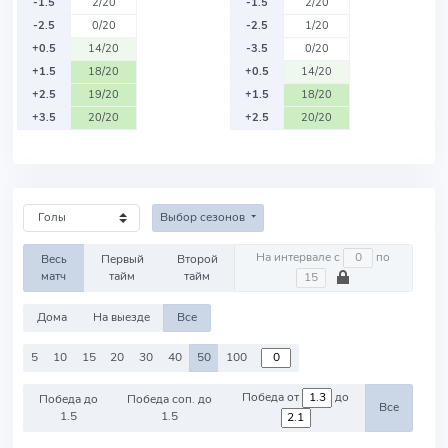
-1.5
2/20
-1.5
2/20
-2.5
0/20
-2.5
1/20
+0.5
14/20
-3.5
0/20
+1.5
18/20
+0.5
14/20
+2.5
19/20
+1.5
18/20
+3.5
20/20
+2.5
20/20
Выбор сезонов
На интервале с
по
Весь
Первый
Второй
матч
тайм
тайм
Дома
На выезде
Все
5
10
15
20
30
40
50
100
Победа от
до
Победа до
Победа соп. до
Все
1.5
1.5