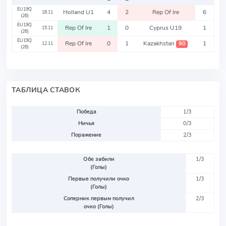
EU19Q
Holland U1
4
2
Rep Of Ire
6
18.11
(26)
EU19Q
Rep Of Ire
1
0
Cyprus U19
1
15.11
(26)
EU19Q
Rep Of Ire
0
1
Kazakhstan
1
90
12.11
(26)
ТАБЛИЦА СТАВОК
Победа
1/3
Ничья
0/3
Поражение
2/3
Обе забили
1/3
(Голы)
Первые получили очко
1/3
(Голы)
Соперник первым получил
2/3
очко (Голы)