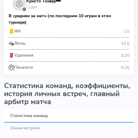
Кристо Тохвер
Судья
⬤
В среднем за матч (по последним 10 играм в этом
турнире)
3.5
ЖК
15.5
Фолы
0.25
Удаления
0.25
Пенальти
Статистика команд, коэффициенты,
история личных встреч, главный
арбитр матча
Статистика команд
Очные встречи