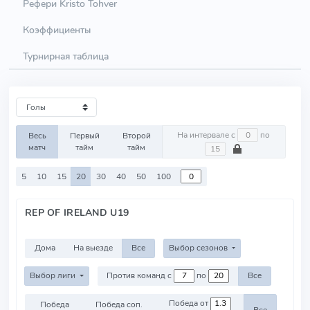
Рефери Kristo Tohver
Коэффициенты
Турнирная таблица
На интервале с
по
Весь
Первый
Второй
матч
тайм
тайм
5
10
15
20
30
40
50
100
REP OF IRELAND U19
Дома
На выезде
Все
Выбор сезонов
Выбор лиги
Против команд с
по
Все
Победа от
Победа
Победа соп.