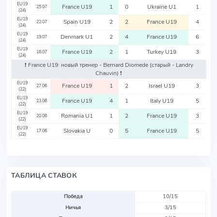
EU19
France U19
1
0
Ukraine U1
1
25.07
(24)
EU19
Spain U19
2
2
France U19
4
22.07
(24)
EU19
Denmark U1
2
4
France U19
6
19.07
(24)
EU19
France U19
2
1
Turkey U19
3
16.07
(24)
❗️ France U19: новый тренер - Bernard Diomede
(старый - Landry
Chauvin)
❗️
EU19
France U19
1
2
Israel U19
3
27.06
(22)
EU19
France U19
4
1
Italy U19
5
23.06
(22)
EU19
Romania U1
1
2
France U19
3
20.06
(22)
EU19
Slovakia U
0
5
France U19
5
17.06
(22)
ТАБЛИЦА СТАВОК
Победа
10/15
Ничья
3/15