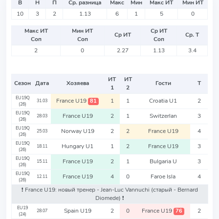
В
Н
П
Ср. разница
Макс
Мин
Макс ИТ
Мин ИТ
10
3
2
1.13
6
1
5
0
Макс ИТ
Мин ИТ
Ср ИТ
Ср ИТ
Ср. Т
Соп
Соп
Соп
2
0
2.27
1.13
3.4
ИТ
ИТ
Сезон
Дата
Хозяева
Гости
Т
1
2
EU19Q
France U19
1
1
Croatia U1
2
81
31.03
(26)
EU19Q
France U19
2
1
Switzerlan
3
28.03
(26)
EU19Q
Norway U19
2
2
France U19
4
25.03
(26)
EU19Q
Hungary U1
1
2
France U19
3
18.11
(26)
EU19Q
France U19
2
1
Bulgaria U
3
15.11
(26)
EU19Q
France U19
4
0
Faroe Isla
4
12.11
(26)
❗️ France U19: новый тренер - Jean-Luc Vannuchi
(старый - Bernard
Diomede)
❗️
EU19
Spain U19
2
0
France U19
2
76
28.07
(24)