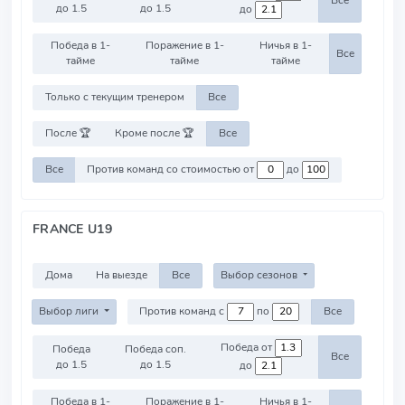
Все
до 1.5
до 1.5
до
Победа в 1-
Поражение в 1-
Ничья в 1-
Все
тайме
тайме
тайме
Только с текущим тренером
Все
После 🏆
Кроме после 🏆
Все
Все
Против команд со стоимостью от
до
FRANCE U19
Дома
На выезде
Все
Выбор сезонов
Выбор лиги
Против команд с
по
Все
Победа от
Победа
Победа соп.
Все
до 1.5
до 1.5
до
Победа в 1-
Поражение в 1-
Ничья в 1-