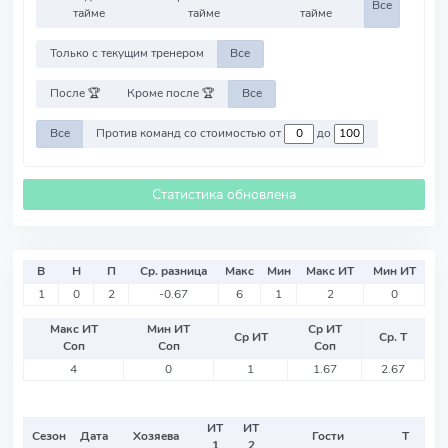
Все
тайме
тайме
тайме
Только с текущим тренером
Все
После 🏆
Кроме после 🏆
Все
Все
Против команд со стоимостью от
до
Статистика обновлена
В
Н
П
Ср. разница
Макс
Мин
Макс ИТ
Мин ИТ
1
0
2
-0.67
6
1
2
0
Макс ИТ
Мин ИТ
Ср ИТ
Ср ИТ
Ср. Т
Соп
Соп
Соп
4
0
1
1.67
2.67
ИТ
ИТ
Сезон
Дата
Хозяева
Гости
Т
1
2