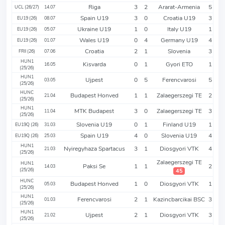
Riga
3
2
Ararat-Armenia
5
UCL (26/27)
14.07
Spain U19
3
0
Croatia U19
3
EU19 (26)
08.07
Ukraine U19
1
0
Italy U19
1
EU19 (26)
05.07
Wales U19
0
4
Germany U19
4
EU19 (26)
01.07
Croatia
2
1
Slovenia
3
FRII (26)
07.06
HUN1
Kisvarda
0
1
Gyori ETO
1
16.05
(25/26)
HUN1
Ujpest
0
5
Ferencvarosi
5
03.05
(25/26)
HUNC
Budapest Honved
1
1
Zalaegerszegi TE
2
21.04
(25/26)
HUN1
MTK Budapest
3
0
Zalaegerszegi TE
3
11.04
(25/26)
Slovenia U19
0
1
Finland U19
1
EU19Q (26)
31.03
Spain U19
4
0
Slovenia U19
4
EU19Q (26)
25.03
HUN1
Nyiregyhaza Spartacus
3
1
Diosgyori VTK
4
21.03
(25/26)
Zalaegerszegi TE
HUN1
Paksi Se
1
1
2
14.03
(25/26)
45
HUNC
Budapest Honved
1
0
Diosgyori VTK
1
05.03
(25/26)
HUN1
Ferencvarosi
2
1
Kazincbarcikai BSC
3
01.03
(25/26)
HUN1
Ujpest
2
1
Diosgyori VTK
3
21.02
(25/26)