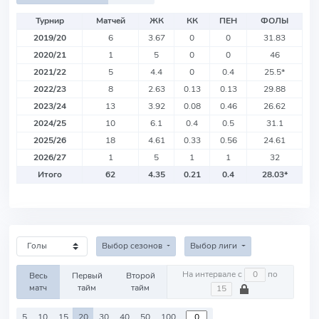
Турнир
Матчей
ЖК
КК
ПЕН
ФОЛЫ
2019/20
6
3.67
0
0
31.83
2020/21
1
5
0
0
46
2021/22
5
4.4
0
0.4
25.5
*
2022/23
8
2.63
0.13
0.13
29.88
2023/24
13
3.92
0.08
0.46
26.62
2024/25
10
6.1
0.4
0.5
31.1
2025/26
18
4.61
0.33
0.56
24.61
2026/27
1
5
1
1
32
Итого
62
4.35
0.21
0.4
28.03
*
Выбор сезонов
Выбор лиги
На интервале с
по
Весь
Первый
Второй
матч
тайм
тайм
5
10
15
20
30
40
50
100