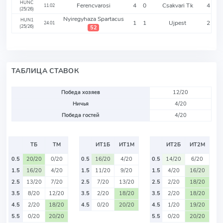
HUNC
Ferencvarosi
4
0
Csakvari Tk
4
11.02
(25/26)
Nyiregyhaza Spartacus
HUN1
1
1
Ujpest
2
24.01
(25/26)
52
ТАБЛИЦА СТАВОК
Победа хозяев
12/20
Ничья
4/20
Победа гостей
4/20
ТБ
ТМ
ИТ1Б
ИТ1М
ИТ2Б
ИТ2М
0.5
20/20
0/20
0.5
16/20
4/20
0.5
14/20
6/20
1.5
16/20
4/20
1.5
11/20
9/20
1.5
4/20
16/20
2.5
13/20
7/20
2.5
7/20
13/20
2.5
2/20
18/20
3.5
8/20
12/20
3.5
2/20
18/20
3.5
2/20
18/20
4.5
2/20
18/20
4.5
0/20
20/20
4.5
1/20
19/20
5.5
0/20
20/20
5.5
0/20
20/20