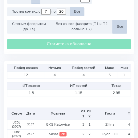
Против команд с
по
Все
С явным фаворитом
Без явного фаворита (П1 и П2
Все
(до 1.5)
больше 1.7)
Статистика обновлена
Побед хозяев
Ничьих
Побед гостей
Макс
Мин
12
4
4
5
1
ИТ хозяев
ИТ гостей
Тотал
1.8
1.15
2.95
ИТ
ИТ
Сезон
Дата
Хозяева
Гости
Т
1
2
UCOL
GKS Katowice
3
1
Zilina
4
30.07
(26/27)
HUN1
Vasas
2
2
Gyori ETO
4
28
26.07
(26/27)