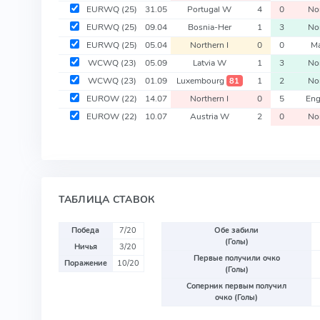
EURWQ
(25)
31.05
Portugal W
4
0
Nor
EURWQ
(25)
09.04
Bosnia-Her
1
3
Nor
EURWQ
(25)
05.04
Northern I
0
0
Ma
WCWQ
(23)
05.09
Latvia W
1
3
Nor
WCWQ
(23)
01.09
Luxembourg
1
2
Nor
81
EUROW
(22)
14.07
Northern I
0
5
Eng
EUROW
(22)
10.07
Austria W
2
0
Nor
ТАБЛИЦА СТАВОК
Победа
7/20
Обе забили
(Голы)
Ничья
3/20
Первые получили очко
Поражение
10/20
(Голы)
Соперник первым получил
очко (Голы)