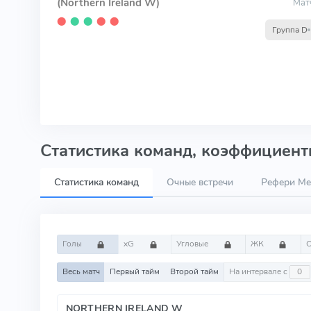
(Northern Ireland W)
Мат
⬤
⬤
⬤
⬤
⬤
Группа D
Статистика команд, коэффициенты
Статистика команд
Очные встречи
Рефери Me
Голы
xG
Угловые
ЖК
Весь матч
Первый тайм
Второй тайм
На интервале с
NORTHERN IRELAND W