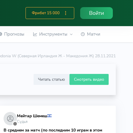
Войти
Фрибет 15 000
Прогнозы
Инструменты
Матчи
cedonia W (Северная Ирландия Ж - Македония Ж) 28.11.2021
Читать статью
Смотреть видео
Мейтар Шемеш
Судья
⬤
В среднем за матч (по последним 10 играм в этом