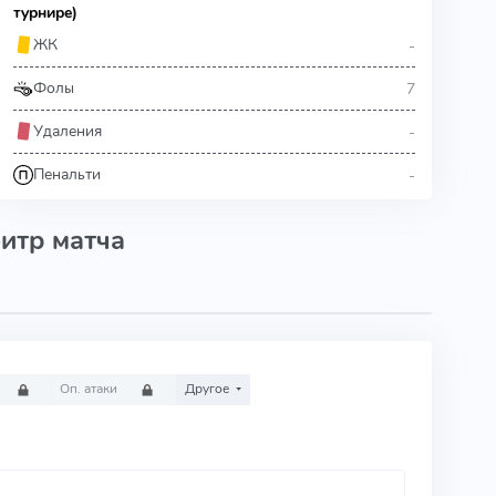
турнире)
-
ЖК
7
Фолы
-
Удаления
-
Пенальти
итр матча
Оп. атаки
Другое