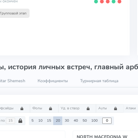
ч окончен
⬤
⬤
⬤
⬤
⬤
Групповой этап
, история личных встреч, главный арб
itar Shemesh
Коэффициенты
Турнирная таблица
Офсайды
Фолы
Уд. в створ
Ауты
Атаки
по
5
10
15
20
30
40
50
100
NORTH MACEDONIA W