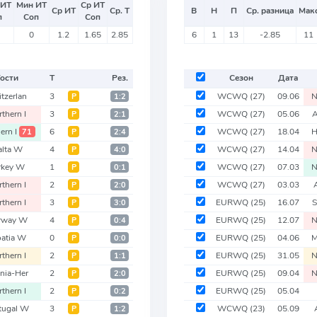
 ИТ
Мин ИТ
Ср ИТ
Ср ИТ
Ср. Т
В
Н
П
Ср. разница
Мак
п
Соп
Соп
0
1.2
1.65
2.85
6
1
13
-2.85
11
ости
Т
Рез.
Сезон
Дата
tzerlan
3
WCWQ
(27)
09.06
N
Р
1:2
thern I
3
WCWQ
(27)
05.06
Р
2:1
ern I
6
WCWQ
(27)
18.04
H
71
Р
2:4
lta W
4
WCWQ
(27)
14.04
N
Р
4:0
rkey W
1
WCWQ
(27)
07.03
N
Р
0:1
thern I
2
WCWQ
(27)
03.03
Р
2:0
thern I
3
EURWQ
(25)
16.07
S
Р
3:0
rway W
4
EURWQ
(25)
12.07
N
Р
0:4
oatia W
0
EURWQ
(25)
04.06
M
Р
0:0
thern I
2
EURWQ
(25)
31.05
N
Р
1:1
nia-Her
2
EURWQ
(25)
09.04
N
Р
2:0
thern I
2
EURWQ
(25)
05.04
Р
0:2
tugal W
3
WCWQ
(23)
05.09
Р
1:2