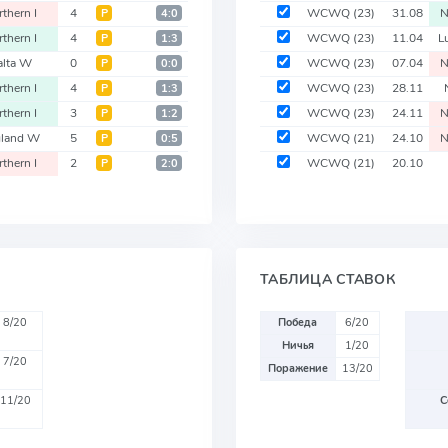
thern I
4
WCWQ
(23)
31.08
N
Р
4:0
thern I
4
WCWQ
(23)
11.04
L
Р
1:3
lta W
0
WCWQ
(23)
07.04
N
Р
0:0
thern I
4
WCWQ
(23)
28.11
Р
1:3
thern I
3
WCWQ
(23)
24.11
N
Р
1:2
land W
5
WCWQ
(21)
24.10
N
Р
0:5
thern I
2
WCWQ
(21)
20.10
Р
2:0
ТАБЛИЦА СТАВОК
8/20
Победа
6/20
Ничья
1/20
7/20
Поражение
13/20
11/20
С