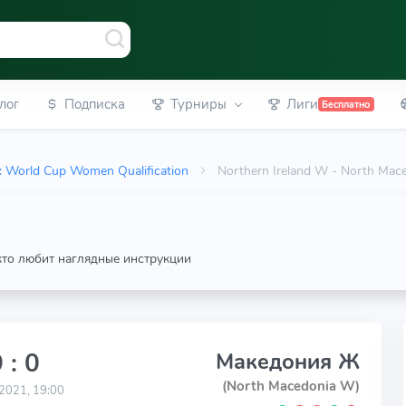
лог
Подписка
Турниры
Лиги
Бесплатно
l: World Cup Women Qualification
Northern Ireland W - North Ma
 кто любит наглядные инструкции
 : 0
Македония Ж
(North Macedonia W)
2021, 19:00