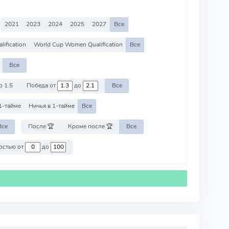
2021
2023
2024
2025
2027
Все
ification
World Cup Women Qualification
Все
Все
о 1.5
Победа от
до
Все
1-тайме
Ничья в 1-тайме
Все
Все
После 🏆
Кроме после 🏆
Все
Против команд со стоимостью от
до