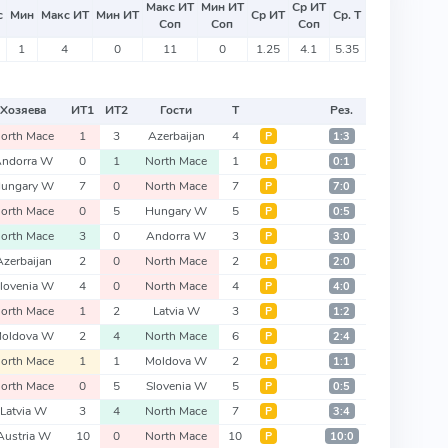
Макс ИТ
Мин ИТ
Ср ИТ
с
Мин
Макс ИТ
Мин ИТ
Ср ИТ
Ср. Т
Соп
Соп
Соп
1
4
0
11
0
1.25
4.1
5.35
Хозяева
ИТ
1
ИТ
2
Гости
Т
Рез.
orth Mace
1
3
Azerbaijan
4
Р
1:3
Andorra W
0
1
North Mace
1
Р
0:1
ungary W
7
0
North Mace
7
Р
7:0
orth Mace
0
5
Hungary W
5
Р
0:5
orth Mace
3
0
Andorra W
3
Р
3:0
Azerbaijan
2
0
North Mace
2
Р
2:0
lovenia W
4
0
North Mace
4
Р
4:0
orth Mace
1
2
Latvia W
3
Р
1:2
oldova W
2
4
North Mace
6
Р
2:4
orth Mace
1
1
Moldova W
2
Р
1:1
orth Mace
0
5
Slovenia W
5
Р
0:5
Latvia W
3
4
North Mace
7
Р
3:4
Austria W
10
0
North Mace
10
Р
10:0