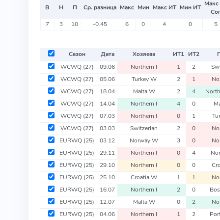
Макс
В
Н
П
Ср. разница
Макс
Мин
Макс ИТ
Мин ИТ
Со
7
3
10
-0.45
6
0
4
0
5
Сезон
Дата
Хозяева
ИТ
1
ИТ
2
Г
WCWQ
(27)
09.06
Northern I
1
2
Swi
WCWQ
(27)
05.06
Turkey W
2
1
Nor
WCWQ
(27)
18.04
Malta W
2
4
North
WCWQ
(27)
14.04
Northern I
4
0
Ma
WCWQ
(27)
07.03
Northern I
0
1
Tu
WCWQ
(27)
03.03
Switzerlan
2
0
Nor
EURWQ
(25)
03.12
Norway W
3
0
Nor
EURWQ
(25)
29.11
Northern I
0
4
No
EURWQ
(25)
29.10
Northern I
0
0
Cr
EURWQ
(25)
25.10
Croatia W
1
1
Nor
EURWQ
(25)
16.07
Northern I
2
0
Bos
EURWQ
(25)
12.07
Malta W
0
2
Nor
EURWQ
(25)
04.06
Northern I
1
2
Por