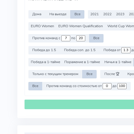
Дома
На выезде
Все
2021
2022
2023
20
EURO Women
EURO Women Qualification
World Cup Wome
Против команд с
по
Все
Победа до 1.5
Победа соп. до 1.5
Победа от
д
Победа в 1-тайме
Поражение в 1-тайме
Ничья в 1-тайме
Только с текущим тренером
Все
После 🏆
Кро
Все
Против команд со стоимостью от
до