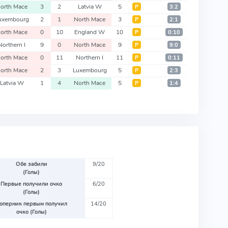
orth Mace
3
2
Latvia W
5
Р
3:2
uxembourg
2
1
North Mace
3
Р
2:1
orth Mace
0
10
England W
10
Р
0:10
Northern I
9
0
North Mace
9
Р
9:0
orth Mace
0
11
Northern I
11
Р
0:11
orth Mace
2
3
Luxembourg
5
Р
2:3
Latvia W
1
4
North Mace
5
Р
1:4
Обе забили
9/20
(Голы)
Первые получили очко
6/20
(Голы)
оперник первым получил
14/20
очко (Голы)