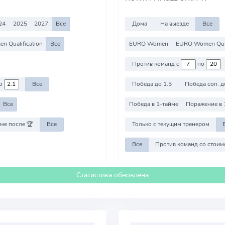
24
2025
2027
Все
Дома
На выезде
Все
n Qualification
Все
EURO Women
EURO Women Qual
Против команд с
по
о
Все
Победа до 1.5
Победа соп. д
Все
Победа в 1-тайме
Поражение в 
ме после 🏆
Все
Только с текущим тренером
Все
Статистика обновлена