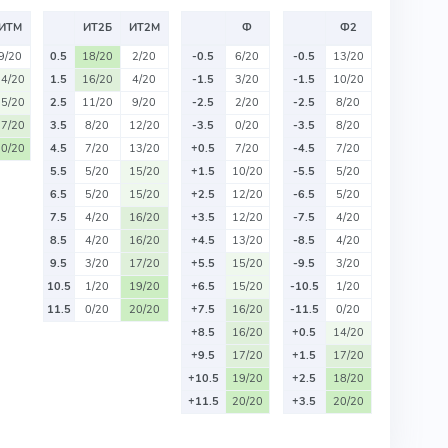
ИТМ
ИТ2Б
ИТ2М
Ф
Ф2
9/20
0.5
18/20
2/20
-0.5
6/20
-0.5
13/20
14/20
1.5
16/20
4/20
-1.5
3/20
-1.5
10/20
15/20
2.5
11/20
9/20
-2.5
2/20
-2.5
8/20
17/20
3.5
8/20
12/20
-3.5
0/20
-3.5
8/20
20/20
4.5
7/20
13/20
+0.5
7/20
-4.5
7/20
5.5
5/20
15/20
+1.5
10/20
-5.5
5/20
6.5
5/20
15/20
+2.5
12/20
-6.5
5/20
7.5
4/20
16/20
+3.5
12/20
-7.5
4/20
8.5
4/20
16/20
+4.5
13/20
-8.5
4/20
9.5
3/20
17/20
+5.5
15/20
-9.5
3/20
10.5
1/20
19/20
+6.5
15/20
-10.5
1/20
11.5
0/20
20/20
+7.5
16/20
-11.5
0/20
+8.5
16/20
+0.5
14/20
+9.5
17/20
+1.5
17/20
+10.5
19/20
+2.5
18/20
+11.5
20/20
+3.5
20/20