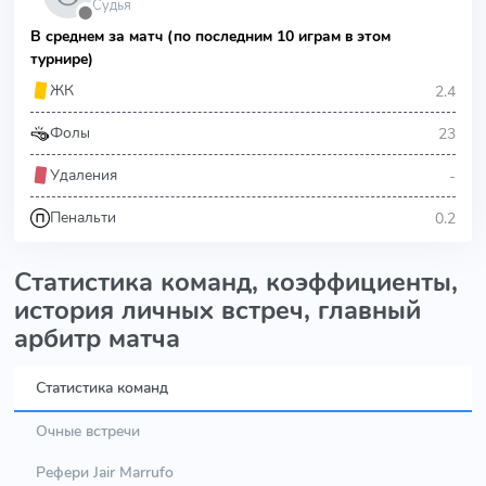
Судья
⬤
В среднем за матч (по последним 10 играм в этом
турнире)
2.4
ЖК
23
Фолы
-
Удаления
0.2
Пенальти
Статистика команд, коэффициенты,
история личных встреч, главный
арбитр матча
Статистика команд
Очные встречи
Рефери Jair Marrufo