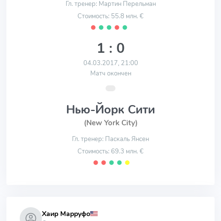
Гл. тренер: Мартин Перельман
Стоимость: 55.8 млн. €
⬤
⬤
⬤
⬤
⬤
1 : 0
04.03.2017, 21:00
Матч окончен
Нью-Йорк Сити
(New York City)
Гл. тренер: Паскаль Янсен
Стоимость: 69.3 млн. €
⬤
⬤
⬤
⬤
⬤
Хаир Марруфо