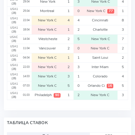
New York
1
3
New York C
4
29.04
(26)
USA1
Montreal
1
0
New York C
1
77
25.04
(26)
USA1
New York C
4
4
Cincinnati
8
22.04
(26)
USA1
New York C
1
2
Charlotte
3
18.04
(26)
USAC
Westcheste
2
5
New York C
7
14.04
(26)
USA1
Vancouver
2
0
New York C
2
11.04
(26)
USA1
New York C
1
1
Saint Loui
2
04.04
(26)
USA1
New York C
2
3
Inter Miam
5
22.03
(26)
USA1
New York C
3
1
Colorado
4
14.03
(26)
USA1
New York C
5
0
Orlando Ci
5
16
07.03
(26)
USA1
Philadelph
1
2
New York C
3
90
01.03
(26)
ТАБЛИЦА СТАВОК