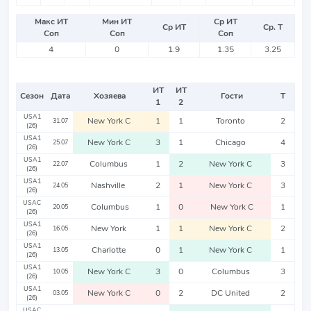
Макс ИТ
Мин ИТ
Ср ИТ
Ср ИТ
Ср. Т
Соп
Соп
Соп
4
0
1.9
1.35
3.25
ИТ
ИТ
Сезон
Дата
Хозяева
Гости
Т
1
2
USA1
New York C
1
1
Toronto
2
31.07
(26)
USA1
New York C
3
1
Chicago
4
25.07
(26)
USA1
Columbus
1
2
New York C
3
22.07
(26)
USA1
Nashville
2
1
New York C
3
24.05
(26)
USAC
Columbus
1
0
New York C
1
20.05
(26)
USA1
New York
1
1
New York C
2
16.05
(26)
USA1
Charlotte
0
1
New York C
1
13.05
(26)
USA1
New York C
3
0
Columbus
3
10.05
(26)
USA1
New York C
0
2
DC United
2
03.05
(26)
USAC