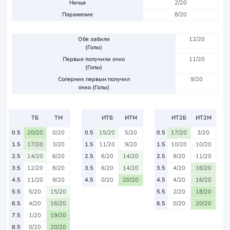
Ничья
2/20
Поражение
8/20
Обе забили
12/20
(Голы)
Первые получили очко
11/20
(Голы)
Соперник первым получил
9/20
очко (Голы)
ТБ
ТМ
ИТБ
ИТМ
ИТ2Б
ИТ2М
0.5
20/20
0/20
0.5
15/20
5/20
0.5
17/20
3/20
1.5
17/20
3/20
1.5
11/20
9/20
1.5
10/20
10/20
2.5
14/20
6/20
2.5
6/20
14/20
2.5
9/20
11/20
3.5
12/20
8/20
3.5
6/20
14/20
3.5
4/20
16/20
4.5
11/20
9/20
4.5
0/20
20/20
4.5
4/20
16/20
5.5
5/20
15/20
5.5
2/20
18/20
6.5
4/20
16/20
6.5
0/20
20/20
7.5
1/20
19/20
8.5
0/20
20/20