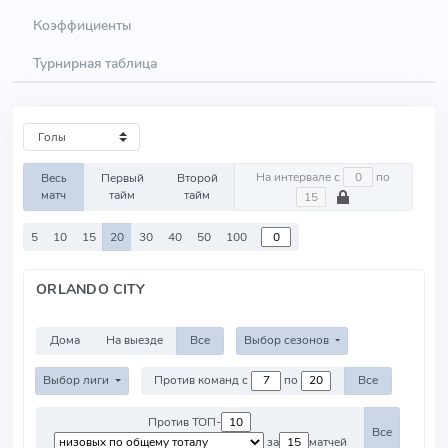
Коэффициенты
Турнирная таблица
На интервале с
по
Весь
Первый
Второй
матч
тайм
тайм
5
10
15
20
30
40
50
100
ORLANDO CITY
Дома
На выезде
Все
Выбор сезонов
Выбор лиги
Против команд с
по
Все
Против ТОП-
Все
за
матчей