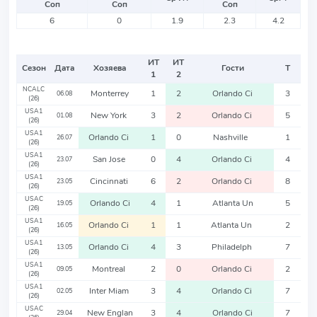
Соп
Соп
Соп
6
0
1.9
2.3
4.2
ИТ
ИТ
Сезон
Дата
Хозяева
Гости
Т
1
2
NCALC
Monterrey
1
2
Orlando Ci
3
06.08
(26)
USA1
New York
3
2
Orlando Ci
5
01.08
(26)
USA1
Orlando Ci
1
0
Nashville
1
26.07
(26)
USA1
San Jose
0
4
Orlando Ci
4
23.07
(26)
USA1
Cincinnati
6
2
Orlando Ci
8
23.05
(26)
USAC
Orlando Ci
4
1
Atlanta Un
5
19.05
(26)
USA1
Orlando Ci
1
1
Atlanta Un
2
16.05
(26)
USA1
Orlando Ci
4
3
Philadelph
7
13.05
(26)
USA1
Montreal
2
0
Orlando Ci
2
09.05
(26)
USA1
Inter Miam
3
4
Orlando Ci
7
02.05
(26)
USAC
New Englan
3
4
Orlando Ci
7
29.04