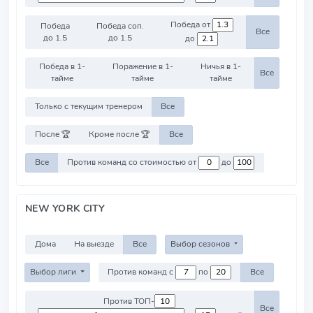
Победа от
Победа
Победа соп.
Все
до 1.5
до 1.5
до
Победа в 1-
Поражение в 1-
Ничья в 1-
Все
тайме
тайме
тайме
Только с текущим тренером
Все
После 🏆
Кроме после 🏆
Все
Все
Против команд со стоимостью от
до
NEW YORK CITY
Дома
На выезде
Все
Выбор сезонов
Выбор лиги
Против команд с
по
Все
Против ТОП-
Все