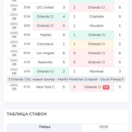
(26)
USA1
DC United
3
2
Orlando Ci
5
25.04
(26)
USA1
Orlando Ci
4
1
Charlotte
5
22.04
(26)
USA1
Orlando Ci
0
1
Houston
1
18.04
(26)
USAC
Naples
0
1
Orlando Ci
1
15.04
(26)
USA1
Columbus
1
1
Orlando Ci
2
12.04
(26)
USA1
Los Angele
6
0
Orlando Ci
6
05.04
(26)
USA1
Nashville
5
0
Orlando Ci
5
21.03
(26)
USA1
Orlando Ci
2
1
Montreal
3
14.03
(26)
❗️ Orlando City: новый тренер - Martín Perelman
(старый - Oscar Pareja)
❗️
USA1
New York C
5
0
Orlando Ci
5
16
07.03
(26)
ТАБЛИЦА СТАВОК
Победа
10/20