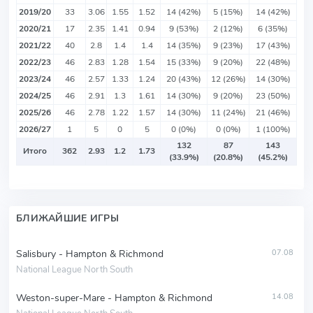
2019/20
33
3.06
1.55
1.52
14 (42%)
5 (15%)
14 (42%)
2020/21
17
2.35
1.41
0.94
9 (53%)
2 (12%)
6 (35%)
2021/22
40
2.8
1.4
1.4
14 (35%)
9 (23%)
17 (43%)
2022/23
46
2.83
1.28
1.54
15 (33%)
9 (20%)
22 (48%)
2023/24
46
2.57
1.33
1.24
20 (43%)
12 (26%)
14 (30%)
2024/25
46
2.91
1.3
1.61
14 (30%)
9 (20%)
23 (50%)
2025/26
46
2.78
1.22
1.57
14 (30%)
11 (24%)
21 (46%)
2026/27
1
5
0
5
0 (0%)
0 (0%)
1 (100%)
132
87
143
Итого
362
2.93
1.2
1.73
(33.9%)
(20.8%)
(45.2%)
БЛИЖАЙШИЕ ИГРЫ
Salisbury - Hampton & Richmond
07.08
National League North South
Weston-super-Mare - Hampton & Richmond
14.08