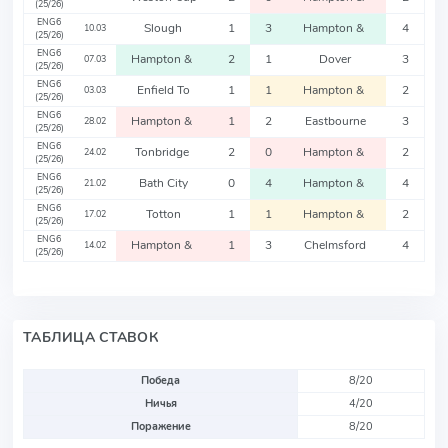
(25/26)
ENG6
Slough
1
3
Hampton &
4
10.03
(25/26)
ENG6
Hampton &
2
1
Dover
3
07.03
(25/26)
ENG6
Enfield To
1
1
Hampton &
2
03.03
(25/26)
ENG6
Hampton &
1
2
Eastbourne
3
28.02
(25/26)
ENG6
Tonbridge
2
0
Hampton &
2
24.02
(25/26)
ENG6
Bath City
0
4
Hampton &
4
21.02
(25/26)
ENG6
Totton
1
1
Hampton &
2
17.02
(25/26)
ENG6
Hampton &
1
3
Chelmsford
4
14.02
(25/26)
ТАБЛИЦА СТАВОК
Победа
8/20
Ничья
4/20
Поражение
8/20