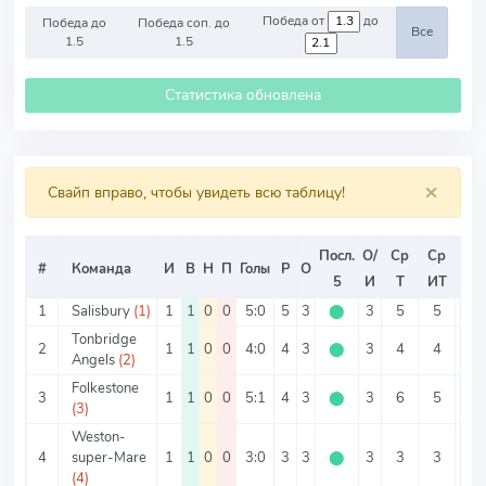
Победа от
до
Победа до
Победа соп. до
Все
1.5
1.5
Статистика обновлена
×
Свайп вправо, чтобы увидеть всю таблицу!
Посл.
О/
Ср
Ср
Ср
#
Команда
И
В
Н
П
Голы
Р
О
5
И
Т
ИТ
ИТ
1
Salisbury
(1)
1
1
0
0
5:0
5
3
⬤
3
5
5
0
Tonbridge
2
1
1
0
0
4:0
4
3
⬤
3
4
4
0
Angels
(2)
Folkestone
3
1
1
0
0
5:1
4
3
⬤
3
6
5
1
(3)
Weston-
4
super-Mare
1
1
0
0
3:0
3
3
⬤
3
3
3
0
(4)