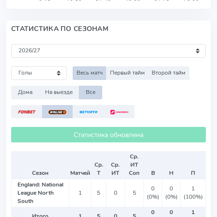
СТАТИСТИКА ПО СЕЗОНАМ
Весь матч
Первый тайм
Второй тайм
Дома
На выезде
Все
Статистика обновлена
Ср.
Ср.
Ср.
ИТ
Сезон
Матчей
Т
ИТ
Соп
В
Н
П
England: National
0
0
1
League North
1
5
0
5
(0%)
(0%)
(100%)
South
0
0
1
Итого
1
5
0
5