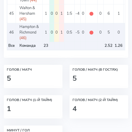
Town
(44)
Walton &
45
Hersham
1
0
0
1
1:5
-4
0
⬤
0
6
1
5
(45)
Hampton &
46
Richmond
1
0
0
1
0:5
-5
0
⬤
0
5
0
5
(46)
Все
Команда
23
2.52
1.26
ГОЛОВ / МАТЧ
ГОЛОВ / МАТЧ (В ГОСТЯХ)
5
5
ГОЛОВ / МАТЧ (1-Й ТАЙМ)
ГОЛОВ / МАТЧ (2-Й ТАЙМ)
1
4
МИНУТ / ГОЛ