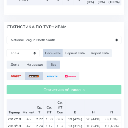
(0%)
(0%)
(100%)
СТАТИСТИКА ПО ТУРНИРАМ
Весь матч
Первый тайм
Второй тайм
Дома
На выезде
Все
Статистика обновлена
Ср.
Ср.
Ср.
ИТ
Турнир
Матчей
Т
ИТ
Соп
В
Н
П
2017/18
45
2.22
1.36
0.87
19 (42%)
20 (44%)
6 (13%)
2018/19
42
2.74
1.17
1.57
13 (31%)
10 (24%)
19 (45%)