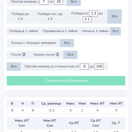
Против команд с
по
Все
Победа от
до
Победа до
Победа соп. до
Все
1.5
1.5
Победа в 1-тайме
Поражение в 1-тайме
Ничья в 1-тайме
Все
Только с текущим тренером
Все
После 🏆
Кроме после 🏆
Все
Все
Против команд со стоимостью от
до
Статистика обновлена
В
Н
П
Ср. разница
Макс
Мин
Макс ИТ
Мин ИТ
8
4
8
-0.2
5
1
4
0
Макс ИТ
Мин ИТ
Ср ИТ
Ср ИТ
Ср. Т
Соп
Соп
Соп