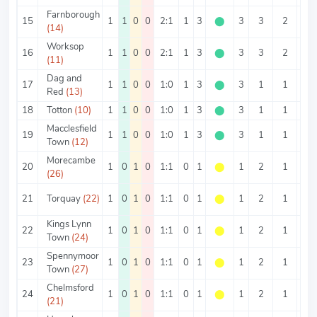
Farnborough
15
1
1
0
0
2:1
1
3
⬤
3
3
2
1
(14)
Worksop
16
1
1
0
0
2:1
1
3
⬤
3
3
2
1
(11)
Dag and
17
1
1
0
0
1:0
1
3
⬤
3
1
1
0
Red
(13)
18
Totton
(10)
1
1
0
0
1:0
1
3
⬤
3
1
1
0
Macclesfield
19
1
1
0
0
1:0
1
3
⬤
3
1
1
0
Town
(12)
Morecambe
20
1
0
1
0
1:1
0
1
⬤
1
2
1
1
(26)
21
Torquay
(22)
1
0
1
0
1:1
0
1
⬤
1
2
1
1
Kings Lynn
22
1
0
1
0
1:1
0
1
⬤
1
2
1
1
Town
(24)
Spennymoor
23
1
0
1
0
1:1
0
1
⬤
1
2
1
1
Town
(27)
Chelmsford
24
1
0
1
0
1:1
0
1
⬤
1
2
1
1
(21)