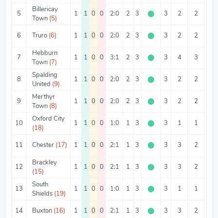
Billericay
5
1
1
0
0
2:0
2
3
⬤
3
2
2
0
Town
(5)
6
Truro
(6)
1
1
0
0
2:0
2
3
⬤
3
2
2
0
Hebburn
7
1
1
0
0
3:1
2
3
⬤
3
4
3
1
Town
(7)
Spalding
8
1
1
0
0
2:0
2
3
⬤
3
2
2
0
United
(9)
Merthyr
9
1
1
0
0
2:0
2
3
⬤
3
2
2
0
Town
(8)
Oxford City
10
1
1
0
0
1:0
1
3
⬤
3
1
1
0
(18)
11
Chester
(17)
1
1
0
0
2:1
1
3
⬤
3
3
2
1
Brackley
12
1
1
0
0
2:1
1
3
⬤
3
3
2
1
(15)
South
13
1
1
0
0
1:0
1
3
⬤
3
1
1
0
Shields
(19)
14
Buxton
(16)
1
1
0
0
2:1
1
3
⬤
3
3
2
1