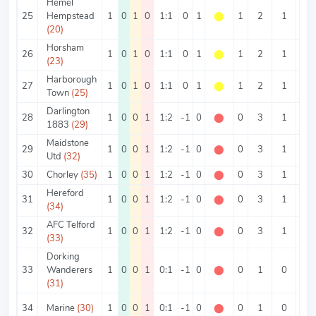
Hemel
25
Hempstead
1
0
1
0
1:1
0
1
⬤
1
2
1
1
(20)
Horsham
26
1
0
1
0
1:1
0
1
⬤
1
2
1
1
(23)
Harborough
27
1
0
1
0
1:1
0
1
⬤
1
2
1
1
Town
(25)
Darlington
28
1
0
0
1
1:2
-1
0
⬤
0
3
1
2
1883
(29)
Maidstone
29
1
0
0
1
1:2
-1
0
⬤
0
3
1
2
Utd
(32)
30
Chorley
(35)
1
0
0
1
1:2
-1
0
⬤
0
3
1
2
Hereford
31
1
0
0
1
1:2
-1
0
⬤
0
3
1
2
(34)
AFC Telford
32
1
0
0
1
1:2
-1
0
⬤
0
3
1
2
(33)
Dorking
33
Wanderers
1
0
0
1
0:1
-1
0
⬤
0
1
0
1
(31)
34
Marine
(30)
1
0
0
1
0:1
-1
0
⬤
0
1
0
1