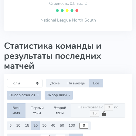
Стоимость: 0.5 тыс. €
⬤
⬤
⬤
⬤
⬤
National League North South
Статистика команды и
результаты последних
матчей
Дома
На выезде
Все
Выбор сезонов
Выбор лиги
На интервале с
по
Весь
Первый
Второй
матч
тайм
тайм
5
10
15
20
30
40
50
100