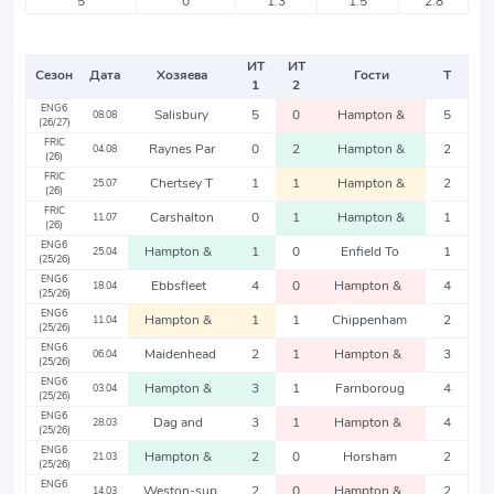
5
0
1.3
1.5
2.8
ИТ
ИТ
Сезон
Дата
Хозяева
Гости
Т
1
2
ENG6
Salisbury
5
0
Hampton &
5
08.08
(26/27)
FRIC
Raynes Par
0
2
Hampton &
2
04.08
(26)
FRIC
Chertsey T
1
1
Hampton &
2
25.07
(26)
FRIC
Carshalton
0
1
Hampton &
1
11.07
(26)
ENG6
Hampton &
1
0
Enfield To
1
25.04
(25/26)
ENG6
Ebbsfleet
4
0
Hampton &
4
18.04
(25/26)
ENG6
Hampton &
1
1
Chippenham
2
11.04
(25/26)
ENG6
Maidenhead
2
1
Hampton &
3
06.04
(25/26)
ENG6
Hampton &
3
1
Farnboroug
4
03.04
(25/26)
ENG6
Dag and
3
1
Hampton &
4
28.03
(25/26)
ENG6
Hampton &
2
0
Horsham
2
21.03
(25/26)
ENG6
Weston-sup
2
0
Hampton &
2
14.03