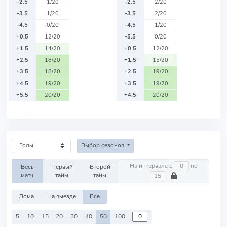
-2.5
1/20
-2.5
2/20
-3.5
1/20
-3.5
2/20
-4.5
0/20
-4.5
1/20
+0.5
12/20
-5.5
0/20
+1.5
14/20
+0.5
12/20
+2.5
18/20
+1.5
15/20
+3.5
18/20
+2.5
19/20
+4.5
19/20
+3.5
19/20
+5.5
20/20
+4.5
20/20
Выбор сезонов
На интервале с
по
Весь
Первый
Второй
матч
тайм
тайм
Дома
На выезде
Все
5
10
15
20
30
40
50
100