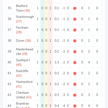
Bedford
35
1
0
0
1
0:1
-1
0
⬤
0
1
0
1
Town
(36)
Scarborough
36
1
0
0
1
0:1
-1
0
⬤
0
1
0
1
(37)
Farnham
37
1
0
0
1
0:1
-1
0
⬤
0
1
0
1
(28)
38
Dover
(38)
1
0
0
1
0:2
-2
0
⬤
0
2
0
2
Maidenhead
39
1
0
0
1
0:2
-2
0
⬤
0
2
0
2
Utd
(39)
Southport
40
1
0
0
1
1:3
-2
0
⬤
0
4
1
3
(40)
Radcliffe
41
1
0
0
1
0:2
-2
0
⬤
0
2
0
2
(42)
Hednesford
42
1
0
0
1
0:2
-2
0
⬤
0
2
0
2
(41)
Chesham
43
1
0
0
1
0:3
-3
0
⬤
0
3
0
3
United
(43)
Braintree
44
1
0
0
1
0:4
-4
0
⬤
0
4
0
4