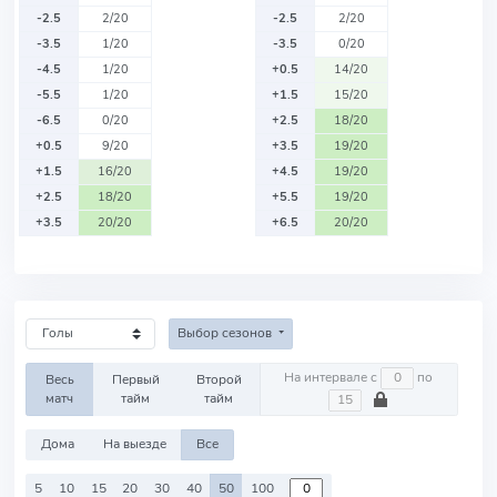
-2.5
2/20
-2.5
2/20
-3.5
1/20
-3.5
0/20
-4.5
1/20
+0.5
14/20
-5.5
1/20
+1.5
15/20
-6.5
0/20
+2.5
18/20
+0.5
9/20
+3.5
19/20
+1.5
16/20
+4.5
19/20
+2.5
18/20
+5.5
19/20
+3.5
20/20
+6.5
20/20
Выбор сезонов
На интервале с
по
Весь
Первый
Второй
матч
тайм
тайм
Дома
На выезде
Все
5
10
15
20
30
40
50
100