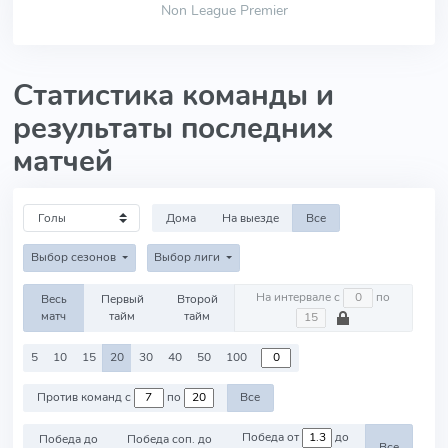
Non League Premier
Статистика команды и
результаты последних
матчей
Дома
На выезде
Все
Выбор сезонов
Выбор лиги
На интервале с
по
Весь
Первый
Второй
матч
тайм
тайм
5
10
15
20
30
40
50
100
Против команд с
по
Все
Победа от
до
Победа до
Победа соп. до
Все