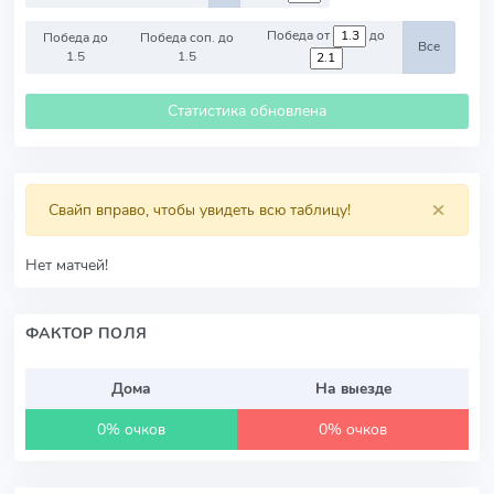
Победа от
до
Победа до
Победа соп. до
Все
1.5
1.5
Статистика обновлена
×
Свайп вправо, чтобы увидеть всю таблицу!
Нет матчей!
ФАКТОР ПОЛЯ
Дома
На выезде
0% очков
0% очков