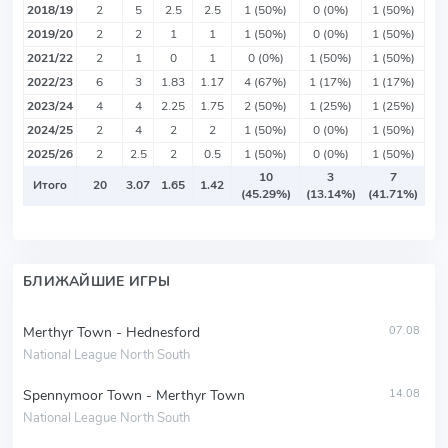
2018/19
2
5
2.5
2.5
1 (50%)
0 (0%)
1 (50%)
2019/20
2
2
1
1
1 (50%)
0 (0%)
1 (50%)
2021/22
2
1
0
1
0 (0%)
1 (50%)
1 (50%)
2022/23
6
3
1.83
1.17
4 (67%)
1 (17%)
1 (17%)
2023/24
4
4
2.25
1.75
2 (50%)
1 (25%)
1 (25%)
2024/25
2
4
2
2
1 (50%)
0 (0%)
1 (50%)
2025/26
2
2.5
2
0.5
1 (50%)
0 (0%)
1 (50%)
10
3
7
Итого
20
3.07
1.65
1.42
(45.29%)
(13.14%)
(41.71%)
БЛИЖАЙШИЕ ИГРЫ
Merthyr Town - Hednesford
07.08
National League North South
Spennymoor Town - Merthyr Town
14.08
National League North South