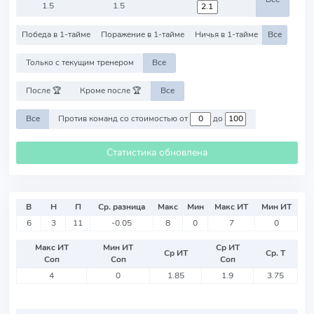
1.5
1.5
Победа в 1-тайме
Поражение в 1-тайме
Ничья в 1-тайме
Все
Только с текущим тренером
Все
После 🏆
Кроме после 🏆
Все
Все
Против команд со стоимостью от
до
Статистика обновлена
В
Н
П
Ср. разница
Макс
Мин
Макс ИТ
Мин ИТ
6
3
11
-0.05
8
0
7
0
Макс ИТ
Мин ИТ
Ср ИТ
Ср ИТ
Ср. Т
Соп
Соп
Соп
4
0
1.85
1.9
3.75