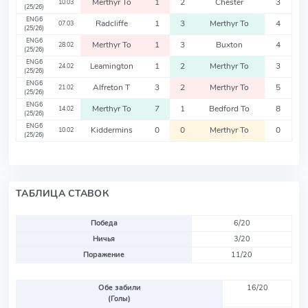
Merthyr To
1
2
Chester
3
10.03
(25/26)
ENG6
Radcliffe
1
3
Merthyr To
4
07.03
(25/26)
ENG6
Merthyr To
1
3
Buxton
4
28.02
(25/26)
ENG6
Leamington
1
2
Merthyr To
3
24.02
(25/26)
ENG6
Alfreton T
3
2
Merthyr To
5
21.02
(25/26)
ENG6
Merthyr To
7
1
Bedford To
8
14.02
(25/26)
ENG6
Kiddermins
0
0
Merthyr To
0
10.02
(25/26)
ТАБЛИЦА СТАВОК
Победа
6/20
Ничья
3/20
Поражение
11/20
Обе забили
16/20
(Голы)