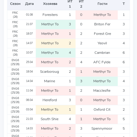
ИТ
ИТ
Сезон
Дата
Хозяева
Гости
Т
1
2
FRIC
Foresters
1
0
Merthyr To
1
01.08
(26)
FRIC
Merthyr To
3
0
Briton Fer
3
21.07
(26)
FRIC
Merthyr To
1
2
Forest Gre
3
18.07
(26)
FRIC
Merthyr To
2
2
Yeovil
4
14.07
(26)
FRIC
Merthyr To
4
2
Cambrian
6
10.07
(26)
ENG6
Merthyr To
2
4
AFC Fylde
6
25.04
(25/26)
ENG6
Scarboroug
2
1
Merthyr To
3
18.04
(25/26)
ENG6
Marine
1
3
Merthyr To
4
14.04
(25/26)
ENG6
Merthyr To
1
2
Macclesfie
3
11.04
(25/26)
ENG6
Hereford
3
0
Merthyr To
3
06.04
(25/26)
ENG6
Merthyr To
1
1
Oxford Cit
2
03.04
(25/26)
ENG6
South Shie
4
1
Merthyr To
5
21.03
(25/26)
ENG6
Merthyr To
2
3
Spennymoor
5
14.03
(25/26)
ENG6