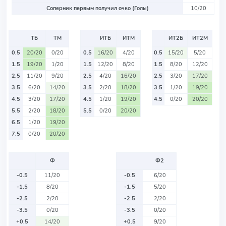
Соперник первым получил очко (Голы)
10/20
ТБ
ТМ
ИТБ
ИТМ
ИТ2Б
ИТ2М
0.5
20/20
0/20
0.5
16/20
4/20
0.5
15/20
5/20
1.5
19/20
1/20
1.5
12/20
8/20
1.5
8/20
12/20
2.5
11/20
9/20
2.5
4/20
16/20
2.5
3/20
17/20
3.5
6/20
14/20
3.5
2/20
18/20
3.5
1/20
19/20
4.5
3/20
17/20
4.5
1/20
19/20
4.5
0/20
20/20
5.5
2/20
18/20
5.5
0/20
20/20
6.5
1/20
19/20
7.5
0/20
20/20
Ф
Ф2
-0.5
11/20
-0.5
6/20
-1.5
8/20
-1.5
5/20
-2.5
2/20
-2.5
2/20
-3.5
0/20
-3.5
0/20
+0.5
14/20
+0.5
9/20