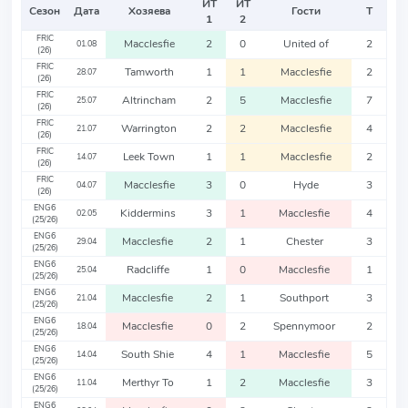
ИТ
ИТ
Сезон
Дата
Хозяева
Гости
Т
1
2
FRIC
Macclesfie
2
0
United of
2
01.08
(26)
FRIC
Tamworth
1
1
Macclesfie
2
28.07
(26)
FRIC
Altrincham
2
5
Macclesfie
7
25.07
(26)
FRIC
Warrington
2
2
Macclesfie
4
21.07
(26)
FRIC
Leek Town
1
1
Macclesfie
2
14.07
(26)
FRIC
Macclesfie
3
0
Hyde
3
04.07
(26)
ENG6
Kiddermins
3
1
Macclesfie
4
02.05
(25/26)
ENG6
Macclesfie
2
1
Chester
3
29.04
(25/26)
ENG6
Radcliffe
1
0
Macclesfie
1
25.04
(25/26)
ENG6
Macclesfie
2
1
Southport
3
21.04
(25/26)
ENG6
Macclesfie
0
2
Spennymoor
2
18.04
(25/26)
ENG6
South Shie
4
1
Macclesfie
5
14.04
(25/26)
ENG6
Merthyr To
1
2
Macclesfie
3
11.04
(25/26)
ENG6