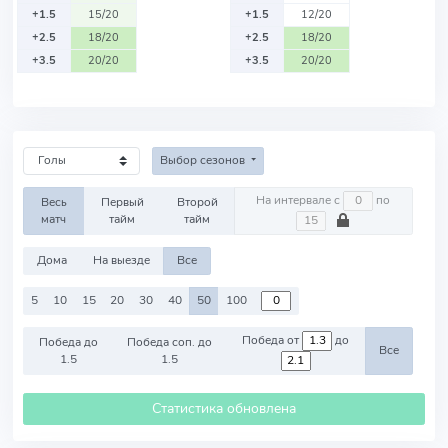
+1.5
15/20
+1.5
12/20
+2.5
18/20
+2.5
18/20
+3.5
20/20
+3.5
20/20
Выбор сезонов
На интервале с
по
Весь
Первый
Второй
матч
тайм
тайм
Дома
На выезде
Все
5
10
15
20
30
40
50
100
Победа от
до
Победа до
Победа соп. до
Все
1.5
1.5
Статистика обновлена