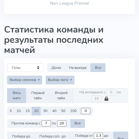
Non League Premier
Статистика команды и
результаты последних
матчей
Дома
На выезде
Все
Выбор сезонов
Выбор лиги
На интервале с
по
Весь
Первый
Второй
матч
тайм
тайм
5
10
15
20
30
40
50
100
Против команд с
по
Все
Победа от
до
Победа до
Победа соп. до
Все