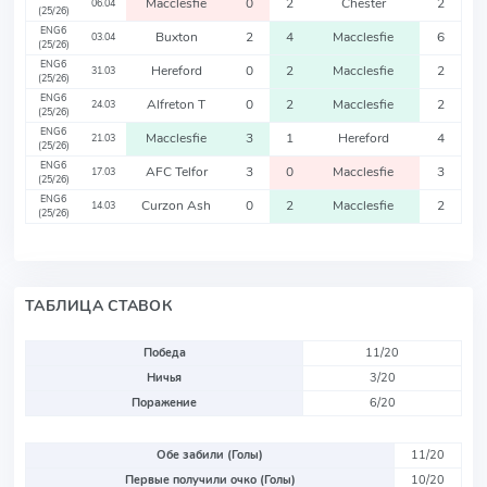
Macclesfie
0
2
Chester
2
06.04
(25/26)
ENG6
Buxton
2
4
Macclesfie
6
03.04
(25/26)
ENG6
Hereford
0
2
Macclesfie
2
31.03
(25/26)
ENG6
Alfreton T
0
2
Macclesfie
2
24.03
(25/26)
ENG6
Macclesfie
3
1
Hereford
4
21.03
(25/26)
ENG6
AFC Telfor
3
0
Macclesfie
3
17.03
(25/26)
ENG6
Curzon Ash
0
2
Macclesfie
2
14.03
(25/26)
ТАБЛИЦА СТАВОК
Победа
11/20
Ничья
3/20
Поражение
6/20
Обе забили (Голы)
11/20
Первые получили очко (Голы)
10/20