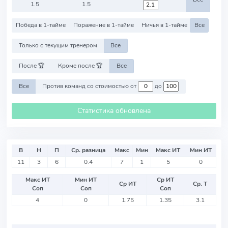
1.5
1.5
Победа в 1-тайме
Поражение в 1-тайме
Ничья в 1-тайме
Все
Только с текущим тренером
Все
После 🏆
Кроме после 🏆
Все
Все
Против команд со стоимостью от
до
Статистика обновлена
В
Н
П
Ср. разница
Макс
Мин
Макс ИТ
Мин ИТ
11
3
6
0.4
7
1
5
0
Макс ИТ
Мин ИТ
Ср ИТ
Ср ИТ
Ср. Т
Соп
Соп
Соп
4
0
1.75
1.35
3.1