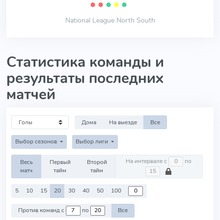
⬤
⬤
⬤
⬤
⬤
National League North South
Статистика команды и
результаты последних
матчей
Дома
На выезде
Все
Выбор сезонов
Выбор лиги
На интервале с
по
Весь
Первый
Второй
матч
тайм
тайм
5
10
15
20
30
40
50
100
Против команд с
по
Все