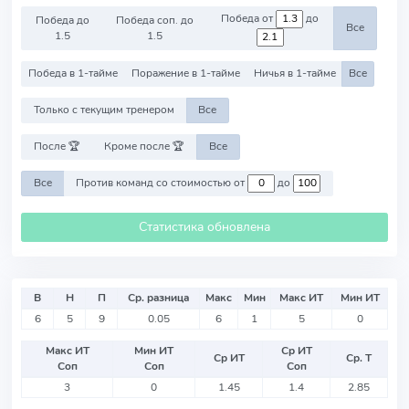
Победа от
до
Победа до
Победа соп. до
Все
1.5
1.5
Победа в 1-тайме
Поражение в 1-тайме
Ничья в 1-тайме
Все
Только с текущим тренером
Все
После 🏆
Кроме после 🏆
Все
Все
Против команд со стоимостью от
до
Статистика обновлена
В
Н
П
Ср. разница
Макс
Мин
Макс ИТ
Мин ИТ
6
5
9
0.05
6
1
5
0
Макс ИТ
Мин ИТ
Ср ИТ
Ср ИТ
Ср. Т
Соп
Соп
Соп
3
0
1.45
1.4
2.85