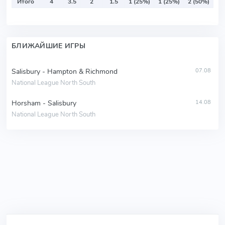
Итого
4
3.5
2
1.5
1 (25%)
1 (25%)
2 (50%)
БЛИЖАЙШИЕ ИГРЫ
Salisbury - Hampton & Richmond
07.08
National League North South
Horsham - Salisbury
14.08
National League North South