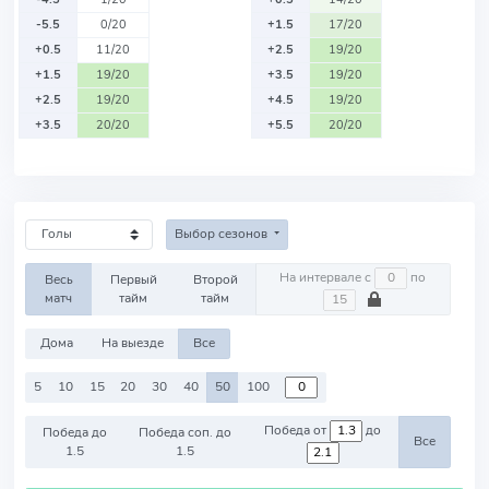
-5.5
0/20
+1.5
17/20
+0.5
11/20
+2.5
19/20
+1.5
19/20
+3.5
19/20
+2.5
19/20
+4.5
19/20
+3.5
20/20
+5.5
20/20
Выбор сезонов
На интервале с
по
Весь
Первый
Второй
матч
тайм
тайм
Дома
На выезде
Все
5
10
15
20
30
40
50
100
Победа от
до
Победа до
Победа соп. до
Все
1.5
1.5