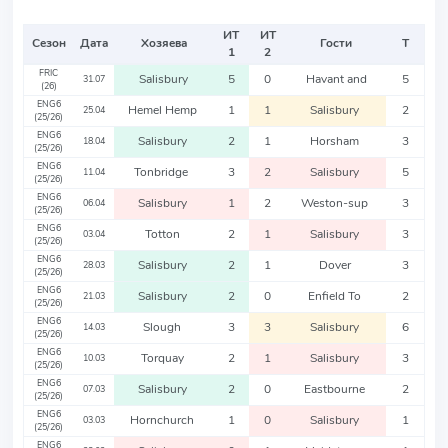
ИТ
ИТ
Сезон
Дата
Хозяева
Гости
Т
1
2
FRIC
Salisbury
5
0
Havant and
5
31.07
(26)
ENG6
Hemel Hemp
1
1
Salisbury
2
25.04
(25/26)
ENG6
Salisbury
2
1
Horsham
3
18.04
(25/26)
ENG6
Tonbridge
3
2
Salisbury
5
11.04
(25/26)
ENG6
Salisbury
1
2
Weston-sup
3
06.04
(25/26)
ENG6
Totton
2
1
Salisbury
3
03.04
(25/26)
ENG6
Salisbury
2
1
Dover
3
28.03
(25/26)
ENG6
Salisbury
2
0
Enfield To
2
21.03
(25/26)
ENG6
Slough
3
3
Salisbury
6
14.03
(25/26)
ENG6
Torquay
2
1
Salisbury
3
10.03
(25/26)
ENG6
Salisbury
2
0
Eastbourne
2
07.03
(25/26)
ENG6
Hornchurch
1
0
Salisbury
1
03.03
(25/26)
ENG6