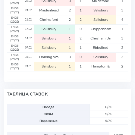
Salisbury
0
1
Maidstone
1
28.02
(25/26)
ENG6
Maidenhead
2
1
Salisbury
3
24.02
(25/26)
ENG6
Chelmsford
2
2
Salisbury
4
21.02
(25/26)
ENG6
Salisbury
1
0
Chippenham
1
17.02
(25/26)
ENG6
Salisbury
1
2
Chesham Un
3
14.02
(25/26)
ENG6
Salisbury
1
1
Ebbsfleet
2
07.02
(25/26)
ENG6
Dorking Wa
3
0
Salisbury
3
31.01
(25/26)
ENG6
Salisbury
1
1
Hampton &
2
24.01
(25/26)
ТАБЛИЦА СТАВОК
Победа
6/20
Ничья
5/20
Поражение
9/20