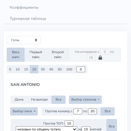
Коэффициенты
Турнирная таблица
На интервале с
по
Весь
Первый
Второй
матч
тайм
тайм
5
10
15
20
30
40
50
100
SAN ANTONIO
Дома
На выезде
Все
Выбор сезонов
Выбор лиги
Против команд с
по
Все
Против ТОП-
Все
за
матчей