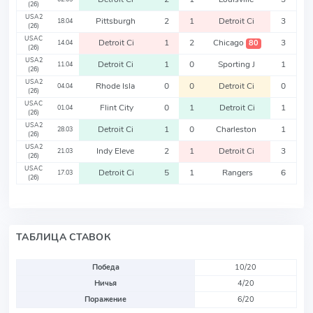
(26)
USA2
Pittsburgh
2
1
Detroit Ci
3
18.04
(26)
USAC
Detroit Ci
1
2
Chicago
3
80
14.04
(26)
USA2
Detroit Ci
1
0
Sporting J
1
11.04
(26)
USA2
Rhode Isla
0
0
Detroit Ci
0
04.04
(26)
USAC
Flint City
0
1
Detroit Ci
1
01.04
(26)
USA2
Detroit Ci
1
0
Charleston
1
28.03
(26)
USA2
Indy Eleve
2
1
Detroit Ci
3
21.03
(26)
USAC
Detroit Ci
5
1
Rangers
6
17.03
(26)
ТАБЛИЦА СТАВОК
Победа
10/20
Ничья
4/20
Поражение
6/20