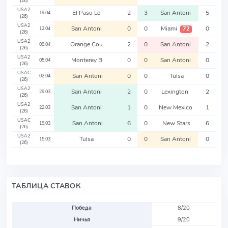
(26)
USA2
El Paso Lo
2
3
San Antoni
5
19.04
(26)
USA2
San Antoni
0
0
Miami
0
72
12.04
(26)
USA2
Orange Cou
2
0
San Antoni
2
09.04
(26)
USA2
Monterey B
0
0
San Antoni
0
05.04
(26)
USAC
San Antoni
0
0
Tulsa
0
02.04
(26)
USA2
San Antoni
2
0
Lexington
2
29.03
(26)
USA2
San Antoni
1
0
New Mexico
1
22.03
(26)
USAC
San Antoni
6
0
New Stars
6
19.03
(26)
USA2
Tulsa
0
0
San Antoni
0
15.03
(26)
ТАБЛИЦА СТАВОК
Победа
8/20
Ничья
9/20