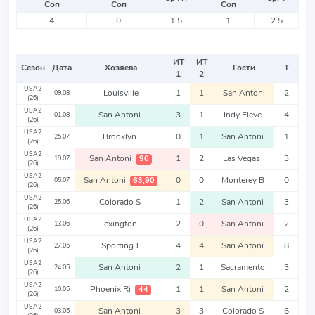
Соп
Соп
Соп
4
0
1.5
1
2.5
ИТ
ИТ
Сезон
Дата
Хозяева
Гости
Т
1
2
USA2
Louisville
1
1
San Antoni
2
09.08
(26)
USA2
San Antoni
3
1
Indy Eleve
4
01.08
(26)
USA2
Brooklyn
0
1
San Antoni
1
25.07
(26)
USA2
San Antoni
1
2
Las Vegas
3
90
19.07
(26)
USA2
San Antoni
0
0
Monterey B
0
63,90
05.07
(26)
USA2
Colorado S
1
2
San Antoni
3
25.06
(26)
USA2
Lexington
2
0
San Antoni
2
13.06
(26)
USA2
Sporting J
4
4
San Antoni
8
27.05
(26)
USA2
San Antoni
2
1
Sacramento
3
24.05
(26)
USA2
Phoenix Ri
1
1
San Antoni
2
44
10.05
(26)
USA2
San Antoni
3
3
Colorado S
6
03.05