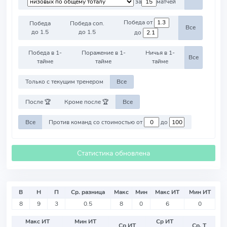
за
матчей
Победа от
Победа
Победа соп.
Все
до 1.5
до 1.5
до
Победа в 1-
Поражение в 1-
Ничья в 1-
Все
тайме
тайме
тайме
Только с текущим тренером
Все
После 🏆
Кроме после 🏆
Все
Все
Против команд со стоимостью от
до
Статистика обновлена
В
Н
П
Ср. разница
Макс
Мин
Макс ИТ
Мин ИТ
8
9
3
0.5
8
0
6
0
Макс ИТ
Мин ИТ
Ср ИТ
Ср ИТ
Ср. Т