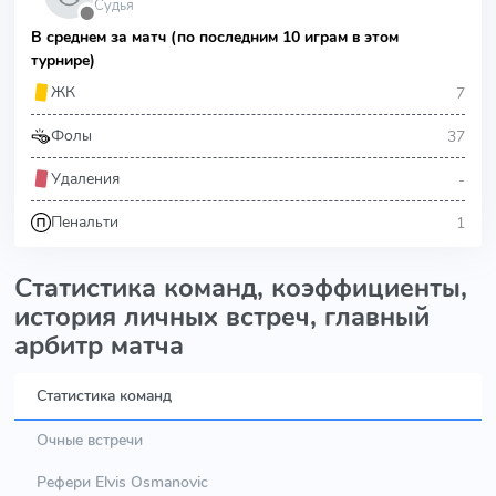
Судья
⬤
В среднем за матч (по последним 10 играм в этом
турнире)
7
ЖК
37
Фолы
-
Удаления
1
Пенальти
Статистика команд, коэффициенты,
история личных встреч, главный
арбитр матча
Статистика команд
Очные встречи
Рефери Elvis Osmanovic