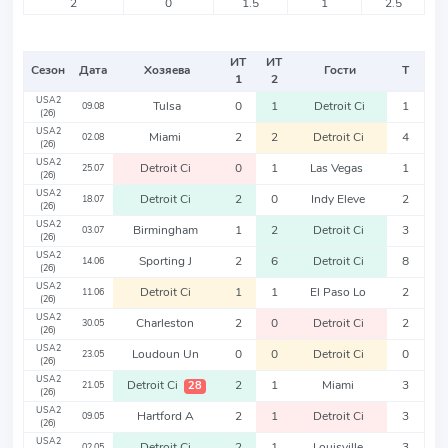
2
0
1.5
1
2.5
ИТ
ИТ
Сезон
Дата
Хозяева
Гости
Т
1
2
USA2
Tulsa
0
1
Detroit Ci
1
09.08
(26)
USA2
Miami
2
2
Detroit Ci
4
02.08
(26)
USA2
Detroit Ci
0
1
Las Vegas
1
25.07
(26)
USA2
Detroit Ci
2
0
Indy Eleve
2
18.07
(26)
USA2
Birmingham
1
2
Detroit Ci
3
03.07
(26)
USA2
Sporting J
2
6
Detroit Ci
8
14.06
(26)
USA2
Detroit Ci
1
1
El Paso Lo
2
11.06
(26)
USA2
Charleston
2
0
Detroit Ci
2
30.05
(26)
USA2
Loudoun Un
0
0
Detroit Ci
0
23.05
(26)
USA2
Detroit Ci
2
1
Miami
3
28
21.05
(26)
USA2
Hartford A
2
1
Detroit Ci
3
09.05
(26)
USA2
Detroit Ci
2
1
Louisville
3
02.05