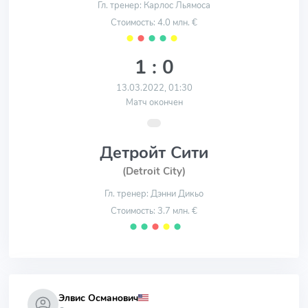
Гл. тренер: Карлос Льямоса
Стоимость: 4.0 млн. €
⬤
⬤
⬤
⬤
⬤
1 : 0
13.03.2022, 01:30
Матч окончен
Детройт Сити
(Detroit City)
Гл. тренер: Дэнни Дикьо
Стоимость: 3.7 млн. €
⬤
⬤
⬤
⬤
⬤
Элвис Османович