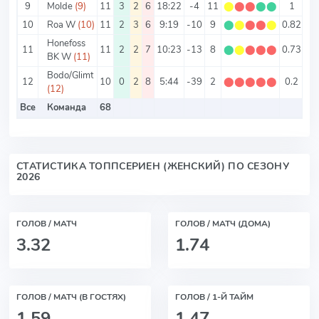
9
Molde
(9)
11
3
2
6
18:22
-4
11
⬤
⬤
⬤
⬤
⬤
1
3.
10
Roa W
(10)
11
2
3
6
9:19
-10
9
⬤
⬤
⬤
⬤
⬤
0.82
2.
Honefoss
11
11
2
2
7
10:23
-13
8
⬤
⬤
⬤
⬤
⬤
0.73
3
BK W
(11)
Bodo/Glimt
12
10
0
2
8
5:44
-39
2
⬤
⬤
⬤
⬤
⬤
0.2
4.
(12)
Все
Команда
68
3.
СТАТИСТИКА ТОППСЕРИЕН (ЖЕНСКИЙ) ПО СЕЗОНУ
2026
ГОЛОВ / МАТЧ
ГОЛОВ / МАТЧ (ДОМА)
3.32
1.74
ГОЛОВ / МАТЧ (В ГОСТЯХ)
ГОЛОВ / 1-Й ТАЙМ
1.59
1.47