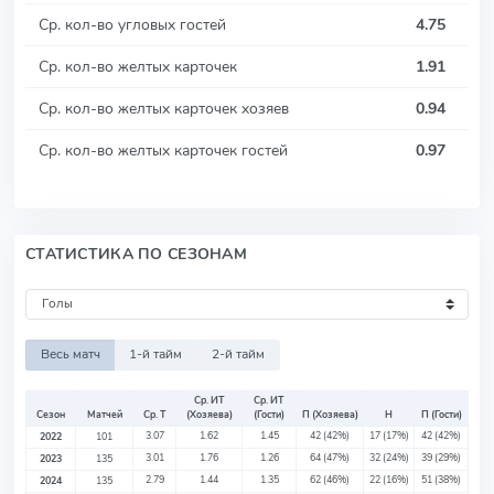
Ср. кол-во угловых гостей
4.75
Ср. кол-во желтых карточек
1.91
Ср. кол-во желтых карточек хозяев
0.94
Ср. кол-во желтых карточек гостей
0.97
СТАТИСТИКА ПО СЕЗОНАМ
Весь матч
1-й тайм
2-й тайм
Ср. ИТ
Ср. ИТ
Сезон
Матчей
Ср. Т
(Хозяева)
(Гости)
П (Хозяева)
Н
П (Гости)
3.07
1.62
1.45
42
(42%)
17
(17%)
42
(42%)
2022
101
3.01
1.76
1.26
64
(47%)
32
(24%)
39
(29%)
2023
135
2.79
1.44
1.35
62
(46%)
22
(16%)
51
(38%)
2024
135