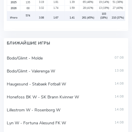
3.19
1.81
1.39
65
(48%)
19
(14%)
51
(38%)
2025
135
3.32
1.74
1.59
28
(41%)
13
(19%)
27
(40%)
2026
68
103
574
Итого
3.08
1.67
1.41
261
(45%)
(18%)
210
(37%)
БЛИЖАЙШИЕ ИГРЫ
Bodo/Glimt - Molde
07.08
Bodo/Glimt - Valerenga W
13.08
Haugesund - Stabaek Fotball W
14.08
Honefoss BK W - SK Brann Kvinner W
14.08
Lillestrom W - Rosenborg W
14.08
Lyn W - Fortuna Alesund FK W
14.08