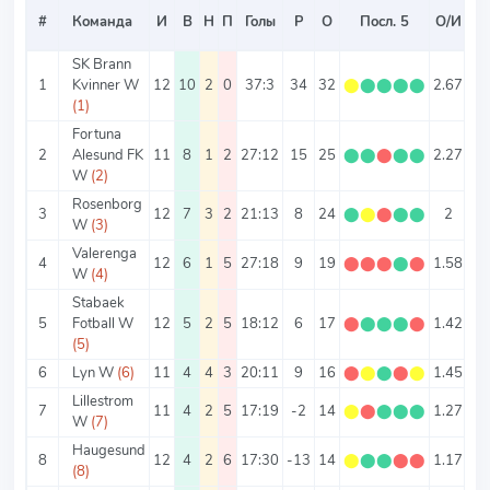
С
#
Команда
И
В
Н
П
Голы
Р
О
Посл. 5
О/И
Т
SK Brann
1
Kvinner W
12
10
2
0
37:3
34
32
⬤
⬤
⬤
⬤
⬤
2.67
3.
(1)
Fortuna
2
Alesund FK
11
8
1
2
27:12
15
25
⬤
⬤
⬤
⬤
⬤
2.27
3.
W
(2)
Rosenborg
3
12
7
3
2
21:13
8
24
⬤
⬤
⬤
⬤
⬤
2
2.
W
(3)
Valerenga
4
12
6
1
5
27:18
9
19
⬤
⬤
⬤
⬤
⬤
1.58
3.
W
(4)
Stabaek
5
Fotball W
12
5
2
5
18:12
6
17
⬤
⬤
⬤
⬤
⬤
1.42
2.
(5)
6
Lyn W
(6)
11
4
4
3
20:11
9
16
⬤
⬤
⬤
⬤
⬤
1.45
2.
Lillestrom
7
11
4
2
5
17:19
-2
14
⬤
⬤
⬤
⬤
⬤
1.27
3.
W
(7)
Haugesund
8
12
4
2
6
17:30
-13
14
⬤
⬤
⬤
⬤
⬤
1.17
3.
(8)