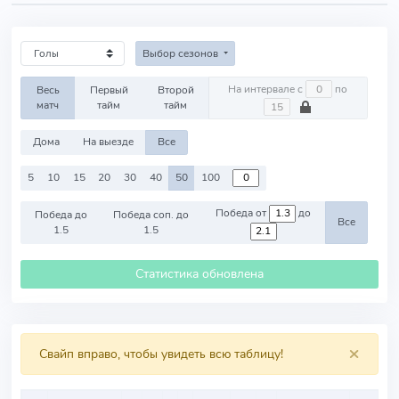
Выбор сезонов
На интервале с
по
Весь
Первый
Второй
матч
тайм
тайм
Дома
На выезде
Все
5
10
15
20
30
40
50
100
Победа от
до
Победа до
Победа соп. до
Все
1.5
1.5
Статистика обновлена
×
Свайп вправо, чтобы увидеть всю таблицу!