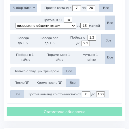
Выбор лиги
Против команд с
по
Все
Против ТОП-
Все
за
матчей
Победа от
Победа
Победа соп.
Все
до 1.5
до 1.5
до
Победа в 1-
Поражение в 1-
Ничья в 1-
Все
тайме
тайме
тайме
Только с текущим тренером
Все
После 🏆
Кроме после 🏆
Все
Все
Против команд со стоимостью от
до
Статистика обновлена