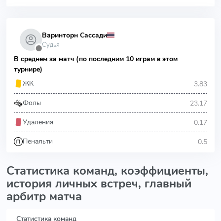
Варинторн Сассади
Судья
⬤
В среднем за матч (по последним 10 играм в этом
турнире)
3.83
ЖК
23.17
Фолы
0.17
Удаления
0.5
Пенальти
Статистика команд, коэффициенты,
история личных встреч, главный
арбитр матча
Статистика команд