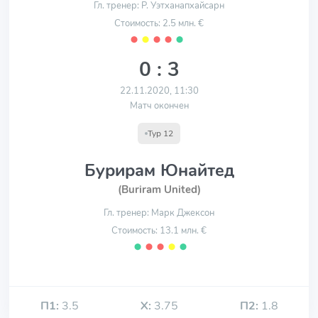
Гл. тренер: Р. Уэтханапхайсарн
Стоимость: 2.5 млн. €
⬤
⬤
⬤
⬤
⬤
0 : 3
22.11.2020, 11:30
Матч окончен
Тур 12
Бурирам Юнайтед
(Buriram United)
Гл. тренер: Марк Джексон
Стоимость: 13.1 млн. €
⬤
⬤
⬤
⬤
⬤
П1:
3.5
Х:
3.75
П2:
1.8