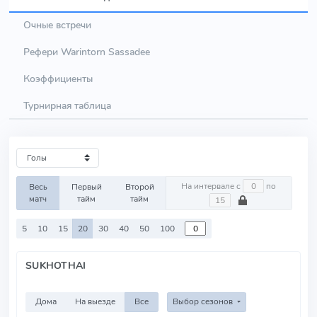
Очные встречи
Рефери Warintorn Sassadee
Коэффициенты
Турнирная таблица
На интервале с
по
Весь
Первый
Второй
матч
тайм
тайм
5
10
15
20
30
40
50
100
SUKHOTHAI
Дома
На выезде
Все
Выбор сезонов