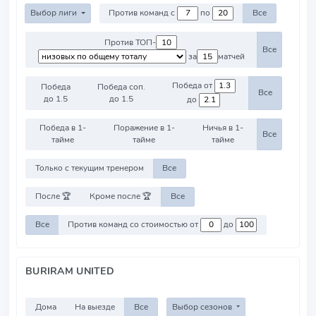
Выбор лиги
Против команд с
по
Все
Против ТОП-
Все
за
матчей
Победа от
Победа
Победа соп.
Все
до 1.5
до 1.5
до
Победа в 1-
Поражение в 1-
Ничья в 1-
Все
тайме
тайме
тайме
Только с текущим тренером
Все
После 🏆
Кроме после 🏆
Все
Все
Против команд со стоимостью от
до
BURIRAM UNITED
Дома
На выезде
Все
Выбор сезонов