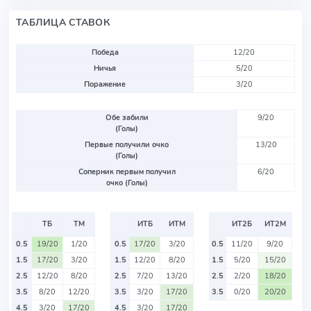
ТАБЛИЦА СТАВОК
Победа
12/20
Ничья
5/20
Поражение
3/20
Обе забили
9/20
(Голы)
Первые получили очко
13/20
(Голы)
Соперник первым получил
6/20
очко (Голы)
ТБ
ТМ
ИТБ
ИТМ
ИТ2Б
ИТ2М
0.5
19/20
1/20
0.5
17/20
3/20
0.5
11/20
9/20
1.5
17/20
3/20
1.5
12/20
8/20
1.5
5/20
15/20
2.5
12/20
8/20
2.5
7/20
13/20
2.5
2/20
18/20
3.5
8/20
12/20
3.5
3/20
17/20
3.5
0/20
20/20
4.5
3/20
17/20
4.5
3/20
17/20