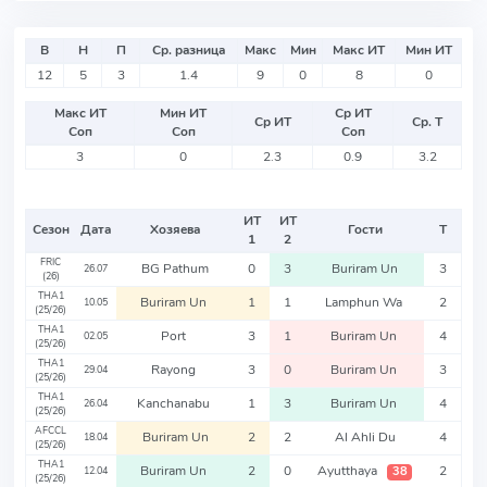
В
Н
П
Ср. разница
Макс
Мин
Макс ИТ
Мин ИТ
12
5
3
1.4
9
0
8
0
Макс ИТ
Мин ИТ
Ср ИТ
Ср ИТ
Ср. Т
Соп
Соп
Соп
3
0
2.3
0.9
3.2
ИТ
ИТ
Сезон
Дата
Хозяева
Гости
Т
1
2
FRIC
BG Pathum
0
3
Buriram Un
3
26.07
(26)
THA1
Buriram Un
1
1
Lamphun Wa
2
10.05
(25/26)
THA1
Port
3
1
Buriram Un
4
02.05
(25/26)
THA1
Rayong
3
0
Buriram Un
3
29.04
(25/26)
THA1
Kanchanabu
1
3
Buriram Un
4
26.04
(25/26)
AFCCL
Buriram Un
2
2
Al Ahli Du
4
18.04
(25/26)
THA1
Buriram Un
2
0
Ayutthaya
2
38
12.04
(25/26)