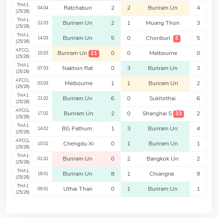
THA1
Ratchaburi
2
2
Buriram Un
4
04.04
(25/26)
THA1
Buriram Un
2
1
Muang Thon
3
22.03
(25/26)
THA1
Buriram Un
5
0
Chonburi
5
5
14.03
(25/26)
AFCCL
Buriram Un
0
0
Melbourne
0
21
10.03
(25/26)
THA1
Nakhon Rat
0
3
Buriram Un
3
07.03
(25/26)
AFCCL
Melbourne
1
1
Buriram Un
2
03.03
(25/26)
THA1
Buriram Un
6
0
Sukhothai
6
21.02
(25/26)
AFCCL
Buriram Un
2
0
Shanghai S
2
33
17.02
(25/26)
THA1
BG Pathum
1
3
Buriram Un
4
14.02
(25/26)
AFCCL
Chengdu Xi
0
1
Buriram Un
1
10.02
(25/26)
THA1
Buriram Un
0
2
Bangkok Un
2
01.02
(25/26)
THA1
Buriram Un
8
1
Chiangrai
9
18.01
(25/26)
THA1
Uthai Than
0
1
Buriram Un
1
09.01
(25/26)