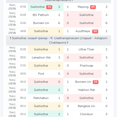
Ueathanaphaisarn)
❗️
THA1
Sukhothai
2
1
Rayong
3
45
45
07.03
(25/26)
THA1
BG Pathum
2
1
Sukhothai
3
01.03
(25/26)
THA1
Buriram Un
6
0
Sukhothai
6
21.02
(25/26)
THA1
Sukhothai
1
1
Ayutthaya
2
90
14.02
(25/26)
❗️ Sukhothai: новый тренер - R. Ueathanaphaisarn
(старый - Aktaporn
Chalitaporn)
❗️
THA1
Sukhothai
1
1
Uthai Than
2
01.02
(25/26)
THA1
Lamphun Wa
3
0
Sukhothai
3
25.01
(25/26)
THA1
Sukhothai
0
0
Prachuap
0
17.01
(25/26)
THA1
Port
5
0
Sukhothai
5
10.01
(25/26)
THA1
Sukhothai
0
1
Buriram Un
1
35
24.12
(25/26)
THA1
Sukhothai
2
1
Nakhon Rat
3
13.12
(25/26)
THA1
Ratchaburi
1
0
Sukhothai
1
05.12
(25/26)
THA1
Sukhothai
0
0
Bangkok Un
0
30.11
(25/26)
THA1
Sukhothai
2
1
Chonburi
3
23.11
(25/26)