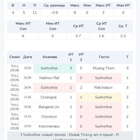
В
Н
П
Ср. разница
Макс
Мин
Макс ИТ
Мин ИТ
4
5
11
-0.9
6
0
3
0
Макс ИТ
Мин ИТ
Ср ИТ
Ср ИТ
Ср. Т
Соп
Соп
Соп
6
0
0.7
1.6
2.3
ИТ
ИТ
Сезон
Дата
Хозяева
Гости
Т
1
2
THA1
Sukhothai
3
0
Muang Thon
3
10.05
(25/26)
THA1
Nakhon Rat
1
0
Sukhothai
1
02.05
(25/26)
THA1
Sukhothai
1
2
Ratchaburi
3
24.04
(25/26)
THA1
Chiangrai
1
1
Sukhothai
2
11.04
(25/26)
THA1
Bangkok Un
2
0
Sukhothai
2
03.04
(25/26)
THA1
Chonburi
2
0
Sukhothai
2
21.03
(25/26)
THA1
Kanchanabu
1
0
Sukhothai
1
15.03
(25/26)
❗️ Sukhothai: новый тренер - Ekalak Thong-am
(старый - R.