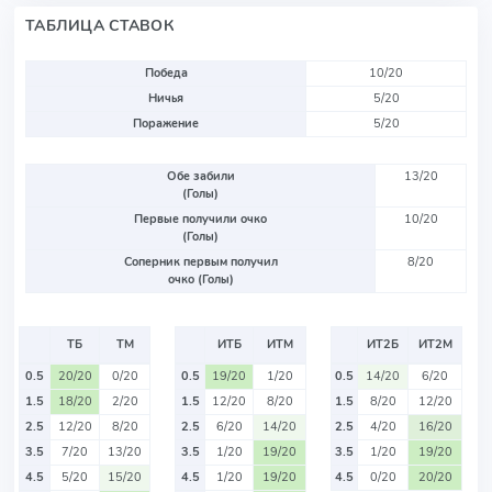
ТАБЛИЦА СТАВОК
Победа
10/20
Ничья
5/20
Поражение
5/20
Обе забили
13/20
(Голы)
Первые получили очко
10/20
(Голы)
Соперник первым получил
8/20
очко (Голы)
ТБ
ТМ
ИТБ
ИТМ
ИТ2Б
ИТ2М
0.5
20/20
0/20
0.5
19/20
1/20
0.5
14/20
6/20
1.5
18/20
2/20
1.5
12/20
8/20
1.5
8/20
12/20
2.5
12/20
8/20
2.5
6/20
14/20
2.5
4/20
16/20
3.5
7/20
13/20
3.5
1/20
19/20
3.5
1/20
19/20
4.5
5/20
15/20
4.5
1/20
19/20
4.5
0/20
20/20