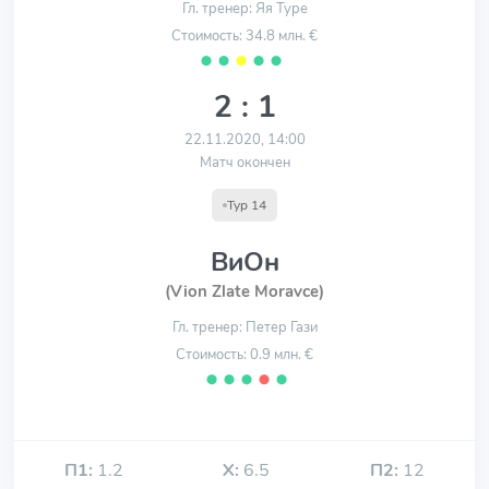
Гл. тренер: Яя Туре
Стоимость: 34.8 млн. €
⬤
⬤
⬤
⬤
⬤
2 : 1
22.11.2020, 14:00
Матч окончен
Тур 14
ВиОн
(Vion Zlate Moravce)
Гл. тренер: Петер Гази
Стоимость: 0.9 млн. €
⬤
⬤
⬤
⬤
⬤
П1:
1.2
Х:
6.5
П2:
12