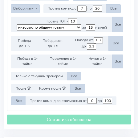
Выбор лиги
Против команд с
по
Все
Против ТОП-
Все
за
матчей
Победа от
Победа
Победа соп.
Все
до 1.5
до 1.5
до
Победа в 1-
Поражение в 1-
Ничья в 1-
Все
тайме
тайме
тайме
Только с текущим тренером
Все
После 🏆
Кроме после 🏆
Все
Все
Против команд со стоимостью от
до
Статистика обновлена