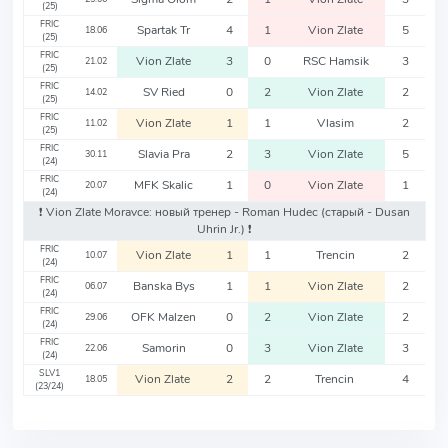
(25)
FRIC
Spartak Tr
4
1
Vion Zlate
5
18.06
(25)
FRIC
Vion Zlate
3
0
RSC Hamsik
3
21.02
(25)
FRIC
SV Ried
0
2
Vion Zlate
2
14.02
(25)
FRIC
Vion Zlate
1
1
Vlasim
2
11.02
(25)
FRIC
Slavia Pra
2
3
Vion Zlate
5
30.11
(24)
FRIC
MFK Skalic
1
0
Vion Zlate
1
20.07
(24)
❗️ Vion Zlate Moravce: новый тренер - Roman Hudec
(старый - Dusan
Uhrin Jr.)
❗️
FRIC
Vion Zlate
1
1
Trencin
2
10.07
(24)
FRIC
Banska Bys
1
1
Vion Zlate
2
06.07
(24)
FRIC
OFK Malzen
0
2
Vion Zlate
2
29.06
(24)
FRIC
Samorin
0
3
Vion Zlate
3
22.06
(24)
SLV1
Vion Zlate
2
2
Trencin
4
18.05
(23/24)