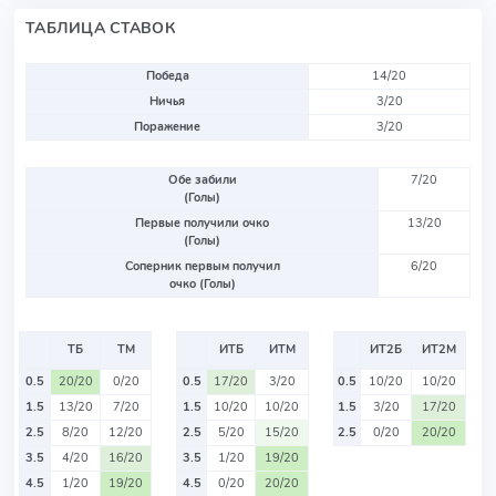
ТАБЛИЦА СТАВОК
Победа
14/20
Ничья
3/20
Поражение
3/20
Обе забили
7/20
(Голы)
Первые получили очко
13/20
(Голы)
Соперник первым получил
6/20
очко (Голы)
ТБ
ТМ
ИТБ
ИТМ
ИТ2Б
ИТ2М
0.5
20/20
0/20
0.5
17/20
3/20
0.5
10/20
10/20
1.5
13/20
7/20
1.5
10/20
10/20
1.5
3/20
17/20
2.5
8/20
12/20
2.5
5/20
15/20
2.5
0/20
20/20
3.5
4/20
16/20
3.5
1/20
19/20
4.5
1/20
19/20
4.5
0/20
20/20