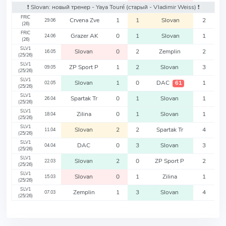
❗️ Slovan: новый тренер - Yaya Touré
(старый - Vladimir Weiss)
❗️
FRIC
Crvena Zve
1
1
Slovan
2
29.06
(26)
FRIC
Grazer AK
0
1
Slovan
1
24.06
(26)
SLV1
Slovan
0
2
Zemplin
2
16.05
(25/26)
SLV1
ZP Sport P
1
2
Slovan
3
09.05
(25/26)
SLV1
Slovan
1
0
DAC
1
61
02.05
(25/26)
SLV1
Spartak Tr
0
1
Slovan
1
26.04
(25/26)
SLV1
Zilina
0
1
Slovan
1
18.04
(25/26)
SLV1
Slovan
2
2
Spartak Tr
4
11.04
(25/26)
SLV1
DAC
0
3
Slovan
3
04.04
(25/26)
SLV1
Slovan
2
0
ZP Sport P
2
22.03
(25/26)
SLV1
Slovan
0
1
Zilina
1
15.03
(25/26)
SLV1
Zemplin
1
3
Slovan
4
07.03
(25/26)