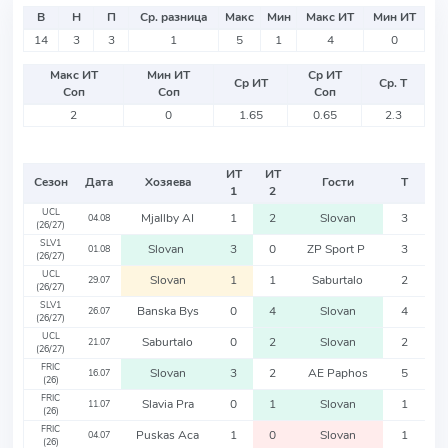
В
Н
П
Ср. разница
Макс
Мин
Макс ИТ
Мин ИТ
14
3
3
1
5
1
4
0
Макс ИТ
Мин ИТ
Ср ИТ
Ср ИТ
Ср. Т
Соп
Соп
Соп
2
0
1.65
0.65
2.3
ИТ
ИТ
Сезон
Дата
Хозяева
Гости
Т
1
2
UCL
Mjallby AI
1
2
Slovan
3
04.08
(26/27)
SLV1
Slovan
3
0
ZP Sport P
3
01.08
(26/27)
UCL
Slovan
1
1
Saburtalo
2
29.07
(26/27)
SLV1
Banska Bys
0
4
Slovan
4
26.07
(26/27)
UCL
Saburtalo
0
2
Slovan
2
21.07
(26/27)
FRIC
Slovan
3
2
AE Paphos
5
16.07
(26)
FRIC
Slavia Pra
0
1
Slovan
1
11.07
(26)
FRIC
Puskas Aca
1
0
Slovan
1
04.07
(26)