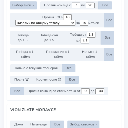
Выбор лиги
Против команд с
по
Все
Против ТОП-
Все
за
матчей
Победа от
Победа
Победа соп.
Все
до 1.5
до 1.5
до
Победа в 1-
Поражение в 1-
Ничья в 1-
Все
тайме
тайме
тайме
Только с текущим тренером
Все
После 🏆
Кроме после 🏆
Все
Все
Против команд со стоимостью от
до
VION ZLATE MORAVCE
Дома
На выезде
Все
Выбор сезонов