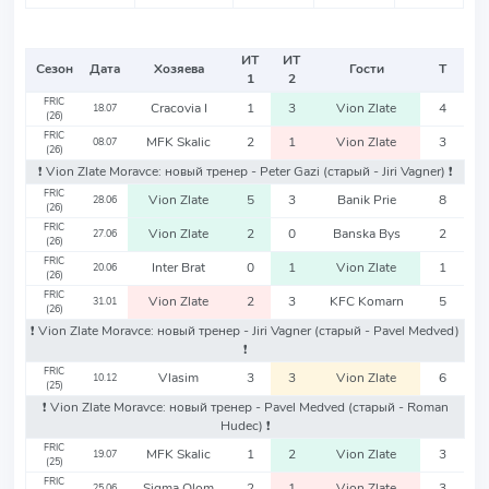
ИТ
ИТ
Сезон
Дата
Хозяева
Гости
Т
1
2
FRIC
Cracovia I
1
3
Vion Zlate
4
18.07
(26)
FRIC
MFK Skalic
2
1
Vion Zlate
3
08.07
(26)
❗️ Vion Zlate Moravce: новый тренер - Peter Gazi
(старый - Jiri Vagner)
❗️
FRIC
Vion Zlate
5
3
Banik Prie
8
28.06
(26)
FRIC
Vion Zlate
2
0
Banska Bys
2
27.06
(26)
FRIC
Inter Brat
0
1
Vion Zlate
1
20.06
(26)
FRIC
Vion Zlate
2
3
KFC Komarn
5
31.01
(26)
❗️ Vion Zlate Moravce: новый тренер - Jiri Vagner
(старый - Pavel Medved)
❗️
FRIC
Vlasim
3
3
Vion Zlate
6
10.12
(25)
❗️ Vion Zlate Moravce: новый тренер - Pavel Medved
(старый - Roman
Hudec)
❗️
FRIC
MFK Skalic
1
2
Vion Zlate
3
19.07
(25)
FRIC
Sigma Olom
2
1
Vion Zlate
3
25.06