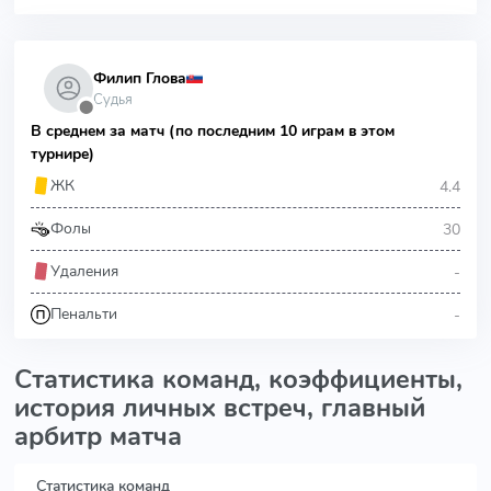
Филип Глова
Судья
⬤
В среднем за матч (по последним 10 играм в этом
турнире)
4.4
ЖК
30
Фолы
-
Удаления
-
Пенальти
Статистика команд, коэффициенты,
история личных встреч, главный
арбитр матча
Статистика команд