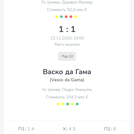
Гл. тренер: Доривал Жуниор
Стоимость: 82.0 млн. €
⬤
⬤
⬤
⬤
⬤
1 : 1
22.11.2020, 19:00
Матч окончен
Тур 22
Васко да Гама
(Vasco da Gama)
Гл. тренер: Педро Эмануэль
Стоимость: 104.3 млн. €
⬤
⬤
⬤
⬤
⬤
П1:
1.4
Х:
4.5
П2:
8