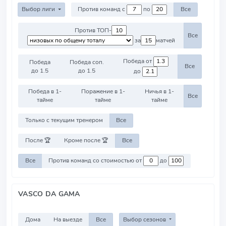
Выбор лиги
Против команд с
по
Все
Против ТОП-
Все
за
матчей
Победа от
Победа
Победа соп.
Все
до 1.5
до 1.5
до
Победа в 1-
Поражение в 1-
Ничья в 1-
Все
тайме
тайме
тайме
Только с текущим тренером
Все
После 🏆
Кроме после 🏆
Все
Все
Против команд со стоимостью от
до
VASCO DA GAMA
Дома
На выезде
Все
Выбор сезонов