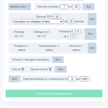
Выбор лиги
Против команд с
по
Все
Против ТОП-
Все
за
матчей
Победа от
Победа
Победа соп.
Все
до 1.5
до 1.5
до
Победа в 1-
Поражение в 1-
Ничья в 1-
Все
тайме
тайме
тайме
Только с текущим тренером
Все
После 🏆
Кроме после 🏆
Все
Все
Против команд со стоимостью от
до
Статистика обновлена