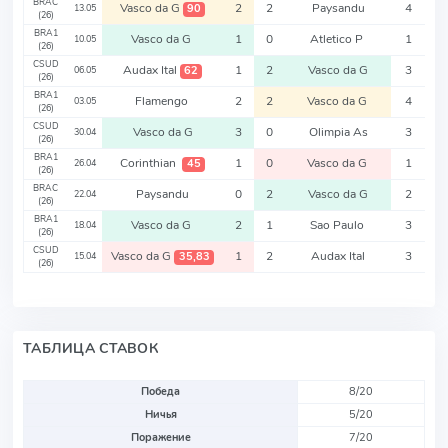
BRAC
Vasco da G
2
2
Paysandu
4
90
13.05
(26)
BRA1
Vasco da G
1
0
Atletico P
1
10.05
(26)
CSUD
Audax Ital
1
2
Vasco da G
3
62
06.05
(26)
BRA1
Flamengo
2
2
Vasco da G
4
03.05
(26)
CSUD
Vasco da G
3
0
Olimpia As
3
30.04
(26)
BRA1
Corinthian
1
0
Vasco da G
1
45
26.04
(26)
BRAC
Paysandu
0
2
Vasco da G
2
22.04
(26)
BRA1
Vasco da G
2
1
Sao Paulo
3
18.04
(26)
CSUD
Vasco da G
1
2
Audax Ital
3
35,83
15.04
(26)
ТАБЛИЦА СТАВОК
Победа
8/20
Ничья
5/20
Поражение
7/20