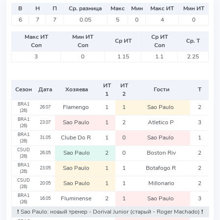
В
Н
П
Ср. разница
Макс
Мин
Макс ИТ
Мин ИТ
6
7
7
0.05
5
0
4
0
Макс ИТ
Мин ИТ
Ср ИТ
Ср ИТ
Ср. Т
Соп
Соп
Соп
3
0
1.15
1.1
2.25
ИТ
ИТ
Сезон
Дата
Хозяева
Гости
Т
1
2
BRA1
Flamengo
1
1
Sao Paulo
2
26.07
(26)
BRA1
Sao Paulo
1
2
Atletico P
3
23.07
(26)
BRA1
Clube Do R
1
0
Sao Paulo
1
31.05
(26)
CSUD
Sao Paulo
2
0
Boston Riv
2
26.05
(26)
BRA1
Sao Paulo
1
1
Botafogo R
2
23.05
(26)
CSUD
Sao Paulo
1
1
Millonario
2
20.05
(26)
BRA1
Fluminense
2
1
Sao Paulo
3
16.05
(26)
❗️ Sao Paulo: новый тренер - Dorival Junior
(старый - Roger Machado)
❗️