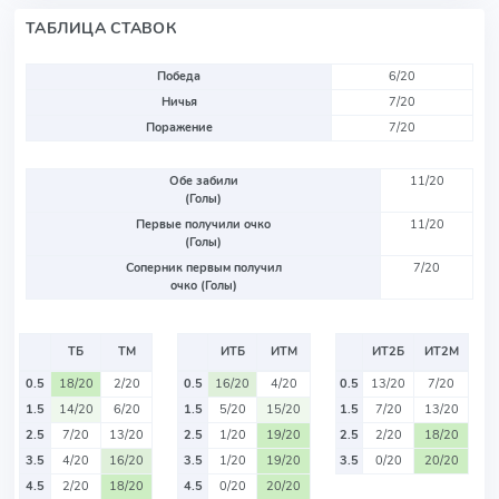
ТАБЛИЦА СТАВОК
Победа
6/20
Ничья
7/20
Поражение
7/20
Обе забили
11/20
(Голы)
Первые получили очко
11/20
(Голы)
Соперник первым получил
7/20
очко (Голы)
ТБ
ТМ
ИТБ
ИТМ
ИТ2Б
ИТ2М
0.5
18/20
2/20
0.5
16/20
4/20
0.5
13/20
7/20
1.5
14/20
6/20
1.5
5/20
15/20
1.5
7/20
13/20
2.5
7/20
13/20
2.5
1/20
19/20
2.5
2/20
18/20
3.5
4/20
16/20
3.5
1/20
19/20
3.5
0/20
20/20
4.5
2/20
18/20
4.5
0/20
20/20