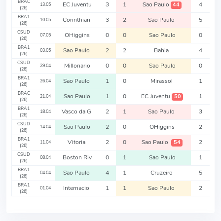
BRAC
EC Juventu
3
1
Sao Paulo
4
44
13.05
(26)
BRA1
Corinthian
3
2
Sao Paulo
5
10.05
(26)
CSUD
OHiggins
0
0
Sao Paulo
0
07.05
(26)
BRA1
Sao Paulo
2
2
Bahia
4
03.05
(26)
CSUD
Millonario
0
0
Sao Paulo
0
29.04
(26)
BRA1
Sao Paulo
1
0
Mirassol
1
26.04
(26)
BRAC
Sao Paulo
1
0
EC Juventu
1
50
21.04
(26)
BRA1
Vasco da G
2
1
Sao Paulo
3
18.04
(26)
CSUD
Sao Paulo
2
0
OHiggins
2
14.04
(26)
BRA1
Vitoria
2
0
Sao Paulo
2
54
11.04
(26)
CSUD
Boston Riv
0
1
Sao Paulo
1
08.04
(26)
BRA1
Sao Paulo
4
1
Cruzeiro
5
04.04
(26)
BRA1
Internacio
1
1
Sao Paulo
2
01.04
(26)