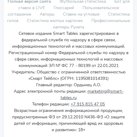
Полная версия сайта
Футбольная статистика
Бот для
ставок в LIVE
Глоссарий
Пользовательское
соглашение
Авторы
Ставки на угловые
Статистика
голов
Статистика желтых карточек
Профессиональные
капперы Рунета
Сетевое издание Smart Tables зарегистрировано в
федеральной службе по надзору в сфере связи,
информационных технологий и массовых коммуникаций.
Регистрационный номер Федеральной службы по надзору в
сфере связи, информационных технологий и массовых
коммуникаций ЭЛ № ФС 77 - 80199 от 22.01.2021
Учредитель
:
Общество с ограниченной ответственностью
«Смарт Тейблс» (ОГРН: 1195081014391)
Главный редактор: Ордынец А.О.
Адрес электронной почты редакции:
marketing@smart-
tables.ru
Телефон редакции:
+7 915 815 47 05
Возрастные ограничения информационной продукции,
предусмотренные ФЗ от 29.12.2010 N436-ФЗ «О защите
детей от информации, причиняющей вред их здоровью
и развитию»: 18+