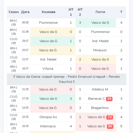
ИТ
ИТ
Сезон
Дата
Хозяева
Гости
Т
1
2
BRAC
Fluminense
1
3
Vasco da G
4
06.08
(26)
BRAC
Vasco da G
0
0
Fluminense
0
01.08
(26)
CSUD
Vasco da G
1
0
Ind. Medel
1
29.07
(26)
BRA1
Vasco da G
1
1
Mirassol
2
25.07
(26)
CSUD
Ind. Medel
2
2
Vasco da G
4
22.07
(26)
BRA1
Vitoria
1
0
Vasco da G
1
16.07
(26)
❗️ Vasco da Gama: новый тренер - Pedro Emanuel
(старый - Renato
Gaucho)
❗️
BRA1
Vasco da G
0
1
Atletico M
1
31.05
(26)
CSUD
Vasco da G
3
0
Barracas C
3
39
27.05
(26)
BRA1
Vasco da G
0
3
Bragantino
3
24.05
(26)
CSUD
Olimpia As
3
1
Vasco da G
4
72
20.05
(26)
BRA1
Internacio
4
1
Vasco da G
5
90
16.05
(26)