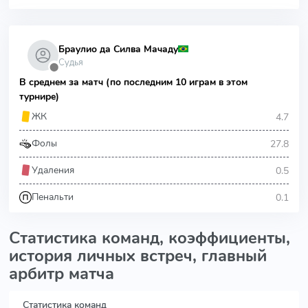
Браулио да Силва Мачаду
Судья
⬤
В среднем за матч (по последним 10 играм в этом
турнире)
4.7
ЖК
27.8
Фолы
0.5
Удаления
0.1
Пенальти
Статистика команд, коэффициенты,
история личных встреч, главный
арбитр матча
Статистика команд