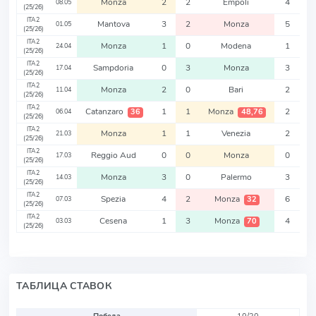
Monza
2
2
Empoli
4
08.05
(25/26)
ITA2
Mantova
3
2
Monza
5
01.05
(25/26)
ITA2
Monza
1
0
Modena
1
24.04
(25/26)
ITA2
Sampdoria
0
3
Monza
3
17.04
(25/26)
ITA2
Monza
2
0
Bari
2
11.04
(25/26)
ITA2
Catanzaro
1
1
Monza
2
36
48,76
06.04
(25/26)
ITA2
Monza
1
1
Venezia
2
21.03
(25/26)
ITA2
Reggio Aud
0
0
Monza
0
17.03
(25/26)
ITA2
Monza
3
0
Palermo
3
14.03
(25/26)
ITA2
Spezia
4
2
Monza
6
32
07.03
(25/26)
ITA2
Cesena
1
3
Monza
4
70
03.03
(25/26)
ТАБЛИЦА СТАВОК