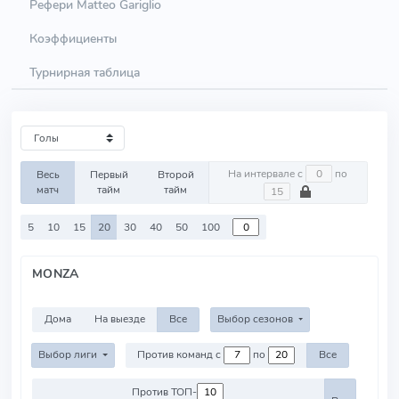
Рефери Matteo Gariglio
Коэффициенты
Турнирная таблица
На интервале с
по
Весь
Первый
Второй
матч
тайм
тайм
5
10
15
20
30
40
50
100
MONZA
Дома
На выезде
Все
Выбор сезонов
Выбор лиги
Против команд с
по
Все
Против ТОП-