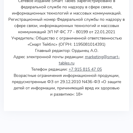
Сетевое издание Smart Tables зарегистрировано в
федеральной службе по надзору в сфере связи,
информационных технологий и массовых коммуникаций.
Регистрационный номер Федеральной службы по надзору в
сфере связи, информационных технологий и массовых
коммуникаций ЭЛ № ФС 77 - 80199 от 22.01.2021
Учредитель
:
Общество с ограниченной ответственностью
«Смарт Тейблс» (ОГРН: 1195081014391)
Главный редактор: Ордынец А.О.
Адрес электронной почты редакции:
marketing@smart-
tables.ru
Телефон редакции:
+7 915 815 47 05
Возрастные ограничения информационной продукции,
предусмотренные ФЗ от 29.12.2010 N436-ФЗ «О защите
детей от информации, причиняющей вред их здоровью
и развитию»: 18+