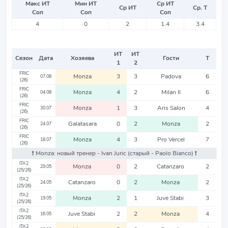
Макс ИТ
Мин ИТ
Ср ИТ
Ср ИТ
Ср. Т
Соп
Соп
Соп
4
0
2
1.4
3.4
ИТ
ИТ
Сезон
Дата
Хозяева
Гости
Т
1
2
FRIC
Monza
3
3
Padova
6
07.08
(26)
FRIC
Monza
4
2
Milan II
6
04.08
(26)
FRIC
Monza
1
3
Aris Salon
4
30.07
(26)
FRIC
Galatasara
0
2
Monza
2
24.07
(26)
FRIC
Monza
4
3
Pro Vercel
7
18.07
(26)
❗️ Monza: новый тренер - Ivan Juric
(старый - Paolo Bianco)
❗️
ITA2
Monza
0
2
Catanzaro
2
29.05
(25/26)
ITA2
Catanzaro
0
2
Monza
2
24.05
(25/26)
ITA2
Monza
2
1
Juve Stabi
3
19.05
(25/26)
ITA2
Juve Stabi
2
2
Monza
4
16.05
(25/26)
ITA2