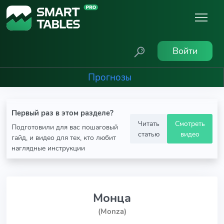
Войти
Прогнозы
Первый раз в этом разделе?
Читать
Смотреть
Подготовили для вас пошаговый
статью
видео
гайд, и видео для тех, кто любит
наглядные инструкции
Монца
(Monza)