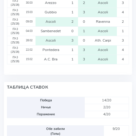
ITA3
Arezzo
1
2
Ascoli
3
30.03
(25/26)
ITA3
Gubbio
1
3
Ascoli
4
15.03
(25/26)
ITA3
Ascoli
2
0
Ravenna
2
09.03
(25/26)
ITA3
Sambenedet
0
1
Ascoli
1
04.03
(25/26)
ITA3
Ascoli
3
0
Ath. Carpi
3
28.02
(25/26)
ITA3
Pontedera
1
3
Ascoli
4
22.02
(25/26)
ITA3
A.C. Bra
1
3
Ascoli
4
15.02
(25/26)
ТАБЛИЦА СТАВОК
Победа
14/20
Ничья
2/20
Поражение
4/20
Обе забили
9/20
(Голы)