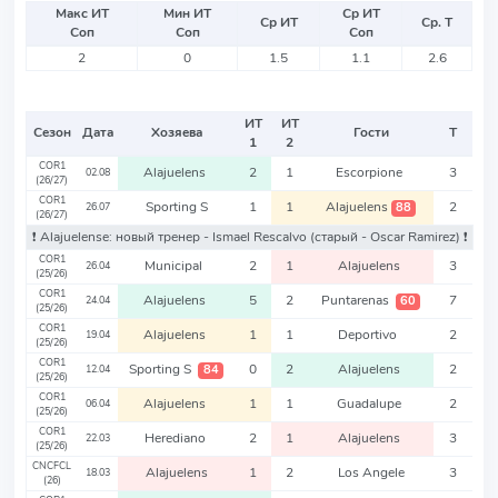
Макс ИТ
Мин ИТ
Ср ИТ
Ср ИТ
Ср. Т
Соп
Соп
Соп
2
0
1.5
1.1
2.6
ИТ
ИТ
Сезон
Дата
Хозяева
Гости
Т
1
2
COR1
Alajuelens
2
1
Escorpione
3
02.08
(26/27)
COR1
Sporting S
1
1
Alajuelens
2
88
26.07
(26/27)
❗️ Alajuelense: новый тренер - Ismael Rescalvo
(старый - Oscar Ramirez)
❗️
COR1
Municipal
2
1
Alajuelens
3
26.04
(25/26)
COR1
Alajuelens
5
2
Puntarenas
7
60
24.04
(25/26)
COR1
Alajuelens
1
1
Deportivo
2
19.04
(25/26)
COR1
Sporting S
0
2
Alajuelens
2
84
12.04
(25/26)
COR1
Alajuelens
1
1
Guadalupe
2
06.04
(25/26)
COR1
Herediano
2
1
Alajuelens
3
22.03
(25/26)
CNCFCL
Alajuelens
1
2
Los Angele
3
18.03
(26)