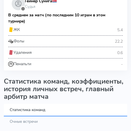
Гейнер Сунига
Судья
⬤
В среднем за матч (по последним 10 играм в этом
турнире)
5.4
ЖК
22.2
Фолы
0.6
Удаления
-
Пенальти
Статистика команд, коэффициенты,
история личных встреч, главный
арбитр матча
Статистика команд
Очные встречи