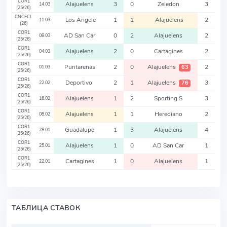
COR1
Alajuelens
3
0
Zeledon
3
14.03
(25/26)
CNCFCL
Los Angele
1
1
Alajuelens
2
11.03
(26)
COR1
AD San Car
0
2
Alajuelens
2
08.03
(25/26)
COR1
Alajuelens
2
0
Cartagines
2
04.03
(25/26)
COR1
Puntarenas
2
0
Alajuelens
2
63
01.03
(25/26)
COR1
Deportivo
2
1
Alajuelens
3
76
22.02
(25/26)
COR1
Alajuelens
1
2
Sporting S
3
16.02
(25/26)
COR1
Alajuelens
1
1
Herediano
2
08.02
(25/26)
COR1
Guadalupe
1
3
Alajuelens
4
28.01
(25/26)
COR1
Alajuelens
1
0
AD San Car
1
25.01
(25/26)
COR1
Cartagines
1
0
Alajuelens
1
22.01
(25/26)
ТАБЛИЦА СТАВОК