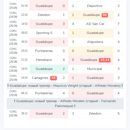
COR1
Guadalupe
0
2
Deportivo
2
01.03
(25/26)
COR1
Zeledon
1
1
Guadalupe
2
90
22.02
(25/26)
COR1
Guadalupe
3
4
AD San Car
7
14.02
(25/26)
COR1
Sporting S
1
1
Guadalupe
2
09.02
(25/26)
COR1
Guadalupe
1
3
Alajuelens
4
28.01
(25/26)
COR1
Puntarenas
0
0
Guadalupe
0
25.01
(25/26)
COR1
Herediano
4
0
Guadalupe
4
28,44
21.01
(25/26)
COR1
Guadalupe
2
1
Municipal
3
19.01
(25/26)
COR1
Cartagines
2
1
Guadalupe
3
45
15.01
(25/26)
❗️ Guadalupe: новый тренер - Mauricio Wright
(старый - Alfredo Morales)
❗️
COR1
Puntarenas
4
0
Guadalupe
4
06.12
(25/26)
❗️ Guadalupe: новый тренер - Alfredo Morales
(старый - Fernando
Palomeque)
❗️
COR1
Guadalupe
2
3
Zeledon
5
29.11
(25/26)