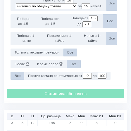
Против ТОП-
Все
за
матчей
Победа от
Победа
Победа соп.
Все
до 1.5
до 1.5
до
Победа в 1-
Поражение в 1-
Ничья в 1-
Все
тайме
тайме
тайме
Только с текущим тренером
Все
После 🏆
Кроме после 🏆
Все
Все
Против команд со стоимостью от
до
Статистика обновлена
В
Н
П
Ср. разница
Макс
Мин
Макс ИТ
Мин ИТ
3
5
12
-1.45
7
0
3
0