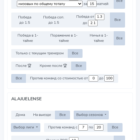
Все
за
матчей
Победа от
Победа
Победа соп.
Все
до 1.5
до 1.5
до
Победа в 1-
Поражение в 1-
Ничья в 1-
Все
тайме
тайме
тайме
Только с текущим тренером
Все
После 🏆
Кроме после 🏆
Все
Все
Против команд со стоимостью от
до
ALAJUELENSE
Дома
На выезде
Все
Выбор сезонов
Выбор лиги
Против команд с
по
Все