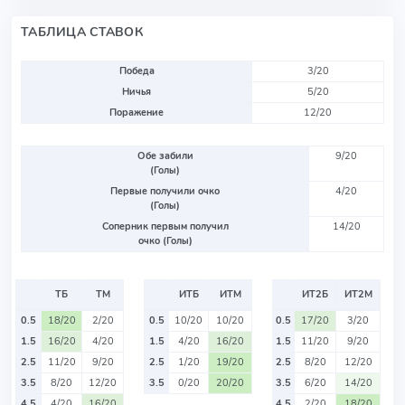
ТАБЛИЦА СТАВОК
Победа
3/20
Ничья
5/20
Поражение
12/20
Обе забили
9/20
(Голы)
Первые получили очко
4/20
(Голы)
Соперник первым получил
14/20
очко (Голы)
ТБ
ТМ
ИТБ
ИТМ
ИТ2Б
ИТ2М
0.5
18/20
2/20
0.5
10/20
10/20
0.5
17/20
3/20
1.5
16/20
4/20
1.5
4/20
16/20
1.5
11/20
9/20
2.5
11/20
9/20
2.5
1/20
19/20
2.5
8/20
12/20
3.5
8/20
12/20
3.5
0/20
20/20
3.5
6/20
14/20
4.5
4/20
16/20
4.5
2/20
18/20