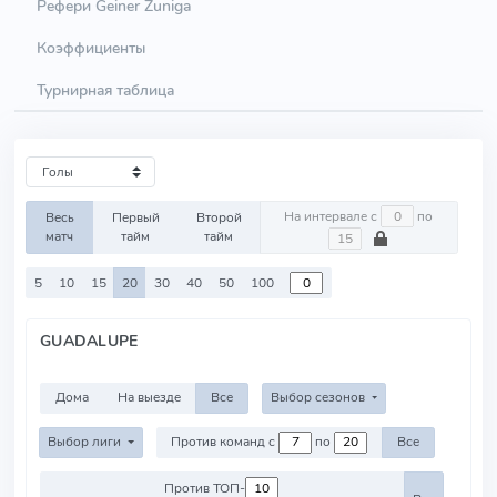
Рефери Geiner Zuniga
Коэффициенты
Турнирная таблица
На интервале с
по
Весь
Первый
Второй
матч
тайм
тайм
5
10
15
20
30
40
50
100
GUADALUPE
Дома
На выезде
Все
Выбор сезонов
Выбор лиги
Против команд с
по
Все
Против ТОП-