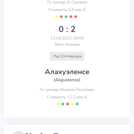
Гл. тренер: К. Саломон
Стоимость: 0.9 млн. €
⬤
⬤
⬤
⬤
⬤
0 : 2
11.04.2022, 00:00
Матч окончен
Тур 13
Клаусура
Алахуэленсе
(Alajuelense)
Гл. тренер: Исмаэль Рескальво
Стоимость: 11.2 млн. €
⬤
⬤
⬤
⬤
⬤