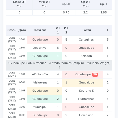
Макс ИТ
Мин ИТ
Ср ИТ
Ср ИТ
Ср. Т
Соп
Соп
Соп
5
0
0.75
2.2
2.95
ИТ
ИТ
Сезон
Дата
Хозяева
Гости
Т
1
2
COR1
Guadalupe
0
5
Cartagines
5
26.04
(25/26)
COR1
Deportivo
5
0
Guadalupe
5
23.04
(25/26)
COR1
Guadalupe
1
0
Zeledon
1
18.04
(25/26)
❗️ Guadalupe: новый тренер - Alfredo Morales
(старый - Mauricio Wright)
❗️
COR1
AD San Car
4
0
Guadalupe
4
90
13.04
(25/26)
COR1
Alajuelens
1
1
Guadalupe
2
06.04
(25/26)
COR1
Guadalupe
0
0
Sporting S
0
21.03
(25/26)
COR1
Guadalupe
2
1
Puntarenas
3
15.03
(25/26)
COR1
Municipal
1
0
Guadalupe
1
10.03
(25/26)
COR1
Guadalupe
0
2
Herediano
2
05.03
(25/26)