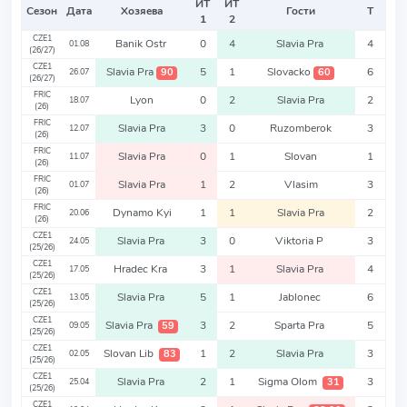
ИТ
ИТ
Сезон
Дата
Хозяева
Гости
Т
1
2
CZE1
Banik Ostr
0
4
Slavia Pra
4
01.08
(26/27)
CZE1
Slavia Pra
5
1
Slovacko
6
90
60
26.07
(26/27)
FRIC
Lyon
0
2
Slavia Pra
2
18.07
(26)
FRIC
Slavia Pra
3
0
Ruzomberok
3
12.07
(26)
FRIC
Slavia Pra
0
1
Slovan
1
11.07
(26)
FRIC
Slavia Pra
1
2
Vlasim
3
01.07
(26)
FRIC
Dynamo Kyi
1
1
Slavia Pra
2
20.06
(26)
CZE1
Slavia Pra
3
0
Viktoria P
3
24.05
(25/26)
CZE1
Hradec Kra
3
1
Slavia Pra
4
17.05
(25/26)
CZE1
Slavia Pra
5
1
Jablonec
6
13.05
(25/26)
CZE1
Slavia Pra
3
2
Sparta Pra
5
59
09.05
(25/26)
CZE1
Slovan Lib
1
2
Slavia Pra
3
83
02.05
(25/26)
CZE1
Slavia Pra
2
1
Sigma Olom
3
31
25.04
(25/26)
CZE1