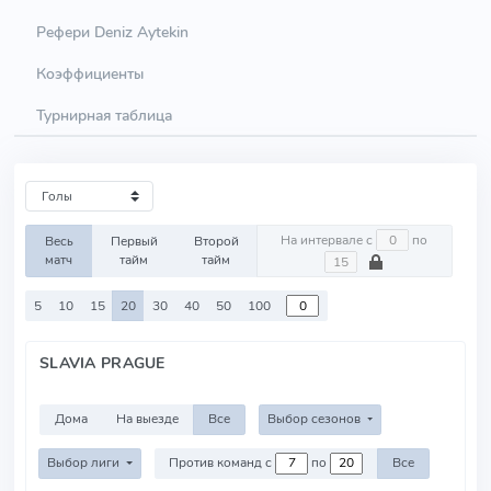
Рефери Deniz Aytekin
Коэффициенты
Турнирная таблица
На интервале с
по
Весь
Первый
Второй
матч
тайм
тайм
5
10
15
20
30
40
50
100
SLAVIA PRAGUE
Дома
На выезде
Все
Выбор сезонов
Выбор лиги
Против команд с
по
Все