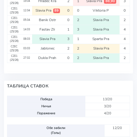
Hradec Kra
2
1
Slavia Pra
3
88,90
19.04
(25/26)
CZE1
Slavia Pra
0
0
Viktoria P
0
89
12.04
(25/26)
CZE1
Banik Ostr
0
2
Slavia Pra
2
05.04
(25/26)
CZE1
Fastav Zli
1
3
Slavia Pra
4
14.03
(25/26)
CZE1
Slavia Pra
3
1
Sparta Pra
4
08.03
(25/26)
CZEC
Jablonec
2
2
Slavia Pra
4
03.03
(25/26)
CZE1
Dukla Prah
0
2
Slavia Pra
2
27.02
(25/26)
ТАБЛИЦА СТАВОК
Победа
13/20
Ничья
3/20
Поражение
4/20
Обе забили
12/20
(Голы)