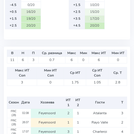
-4.5
0/20
+1.5
10/20
+0.5
16/20
+2.5
15/20
+1.5
19/20
+3.5
17/20
+2.5
20/20
+4.5
20/20
В
Н
П
Ср. разница
Макс
Мин
Макс ИТ
Мин ИТ
11
6
3
0.7
6
0
6
0
Макс ИТ
Мин ИТ
Ср ИТ
Ср ИТ
Ср. Т
Соп
Соп
Соп
3
0
1.75
1.05
2.8
ИТ
ИТ
Сезон
Дата
Хозяева
Гости
Т
1
2
FRIC
Feyenoord
2
1
Atalanta
3
02.08
(26)
FRIC
Feyenoord
1
1
Rayo Valle
2
26.07
(26)
FRIC
Feyenoord
3
1
Charleroi
4
17.07
(26)