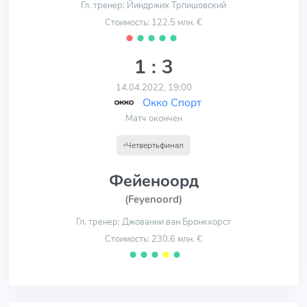
Гл. тренер: Йиндржих Трпишовский
Стоимость: 122.5 млн. €
⬤
⬤
⬤
⬤
⬤
1 : 3
14.04.2022, 19:00
Окко Спорт
Матч окончен
Четвертьфинал
Фейеноорд
(Feyenoord)
Гл. тренер: Джованни ван Бронкхорст
Стоимость: 230.6 млн. €
⬤
⬤
⬤
⬤
⬤