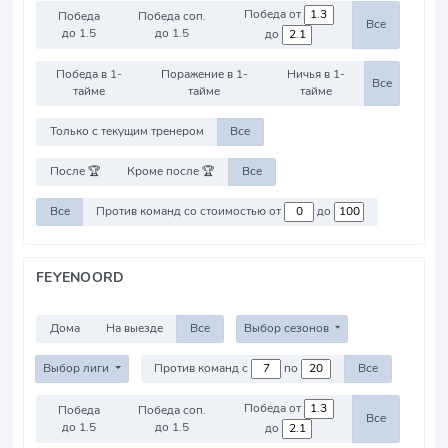
Победа от
Победа
Победа соп.
Все
до 1.5
до 1.5
до
Победа в 1-
Поражение в 1-
Ничья в 1-
Все
тайме
тайме
тайме
Только с текущим тренером
Все
После 🏆
Кроме после 🏆
Все
Все
Против команд со стоимостью от
до
FEYENOORD
Дома
На выезде
Все
Выбор сезонов
Выбор лиги
Против команд с
по
Все
Победа от
Победа
Победа соп.
Все
до 1.5
до 1.5
до