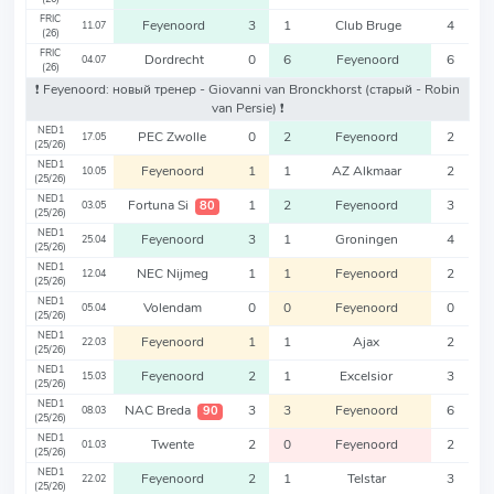
FRIC
Feyenoord
3
1
Club Bruge
4
11.07
(26)
FRIC
Dordrecht
0
6
Feyenoord
6
04.07
(26)
❗️ Feyenoord: новый тренер - Giovanni van Bronckhorst
(старый - Robin
van Persie)
❗️
NED1
PEC Zwolle
0
2
Feyenoord
2
17.05
(25/26)
NED1
Feyenoord
1
1
AZ Alkmaar
2
10.05
(25/26)
NED1
Fortuna Si
1
2
Feyenoord
3
80
03.05
(25/26)
NED1
Feyenoord
3
1
Groningen
4
25.04
(25/26)
NED1
NEC Nijmeg
1
1
Feyenoord
2
12.04
(25/26)
NED1
Volendam
0
0
Feyenoord
0
05.04
(25/26)
NED1
Feyenoord
1
1
Ajax
2
22.03
(25/26)
NED1
Feyenoord
2
1
Excelsior
3
15.03
(25/26)
NED1
NAC Breda
3
3
Feyenoord
6
90
08.03
(25/26)
NED1
Twente
2
0
Feyenoord
2
01.03
(25/26)
NED1
Feyenoord
2
1
Telstar
3
22.02
(25/26)