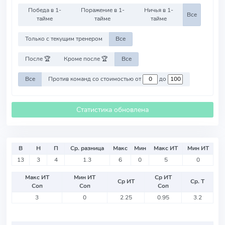
Победа в 1-
Поражение в 1-
Ничья в 1-
Все
тайме
тайме
тайме
Только с текущим тренером
Все
После 🏆
Кроме после 🏆
Все
Все
Против команд со стоимостью от
до
Статистика обновлена
В
Н
П
Ср. разница
Макс
Мин
Макс ИТ
Мин ИТ
13
3
4
1.3
6
0
5
0
Макс ИТ
Мин ИТ
Ср ИТ
Ср ИТ
Ср. Т
Соп
Соп
Соп
3
0
2.25
0.95
3.2