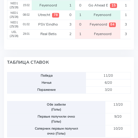
NED1
Feyenoord
1
0
Go Ahead E
1
15
15.02
(25/26)
NED1
Utrecht
0
1
Feyenoord
1
78
08.02
(25/26)
NED1
PSV Eindho
3
0
Feyenoord
3
84
01.02
(25/26)
UEL
Real Betis
2
1
Feyenoord
3
29.01
(25/26)
ТАБЛИЦА СТАВОК
Победа
11/20
Ничья
6/20
Поражение
3/20
Обе забили
13/20
(Голы)
Первые получили очко
9/20
(Голы)
Соперник первым получил
10/20
очко (Голы)