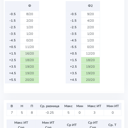
Ф
Ф2
-0.5
8/20
-0.5
9/20
-1.5
2/20
-1.5
4/20
-2.5
1/20
-2.5
2/20
-3.5
1/20
-3.5
1/20
-4.5
0/20
-4.5
1/20
+0.5
11/20
-5.5
0/20
+1.5
16/20
+0.5
12/20
+2.5
18/20
+1.5
18/20
+3.5
19/20
+2.5
19/20
+4.5
19/20
+3.5
19/20
+5.5
20/20
+4.5
20/20
В
Н
П
Ср. разница
Макс
Мин
Макс ИТ
Мин ИТ
7
5
8
-0.25
5
0
3
0
Макс ИТ
Мин ИТ
Ср ИТ
Ср ИТ
Ср. Т
Соп
Соп
Соп