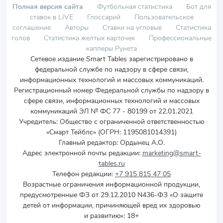
Полная версия сайта
Футбольная статистика
Бот для
ставок в LIVE
Глоссарий
Пользовательское
соглашение
Авторы
Ставки на угловые
Статистика
голов
Статистика желтых карточек
Профессиональные
капперы Рунета
Сетевое издание Smart Tables зарегистрировано в
федеральной службе по надзору в сфере связи,
информационных технологий и массовых коммуникаций.
Регистрационный номер Федеральной службы по надзору в
сфере связи, информационных технологий и массовых
коммуникаций ЭЛ № ФС 77 - 80199 от 22.01.2021
Учредитель
:
Общество с ограниченной ответственностью
«Смарт Тейблс» (ОГРН: 1195081014391)
Главный редактор: Ордынец А.О.
Адрес электронной почты редакции:
marketing@smart-
tables.ru
Телефон редакции:
+7 915 815 47 05
Возрастные ограничения информационной продукции,
предусмотренные ФЗ от 29.12.2010 N436-ФЗ «О защите
детей от информации, причиняющей вред их здоровью
и развитию»: 18+