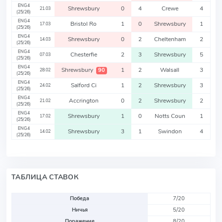
ENG4
Shrewsbury
0
4
Crewe
4
21.03
(25/26)
ENG4
Bristol Ro
1
0
Shrewsbury
1
17.03
(25/26)
ENG4
Shrewsbury
0
2
Cheltenham
2
14.03
(25/26)
ENG4
Chesterfie
2
3
Shrewsbury
5
07.03
(25/26)
ENG4
Shrewsbury
1
2
Walsall
3
90
28.02
(25/26)
ENG4
Salford Ci
1
2
Shrewsbury
3
24.02
(25/26)
ENG4
Accrington
0
2
Shrewsbury
2
21.02
(25/26)
ENG4
Shrewsbury
1
0
Notts Coun
1
17.02
(25/26)
ENG4
Shrewsbury
3
1
Swindon
4
14.02
(25/26)
ТАБЛИЦА СТАВОК
Победа
7/20
Ничья
5/20
Поражение
8/20