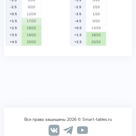
-1.5
2/20
-1.5
3/20
-2.5
0/20
-2.5
2/20
+0.5
12/20
-3.5
1/20
+1.5
17/20
-4.5
0/20
+2.5
18/20
+0.5
13/20
+3.5
19/20
+1.5
18/20
+4.5
20/20
+2.5
20/20
Все права защищены 2026 © Smart-tables.ru