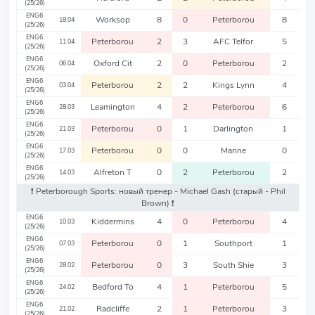
(25/26)
ENG6
Worksop
8
0
Peterborou
8
18.04
(25/26)
ENG6
Peterborou
2
3
AFC Telfor
5
11.04
(25/26)
ENG6
Oxford Cit
2
0
Peterborou
2
06.04
(25/26)
ENG6
Peterborou
2
2
Kings Lynn
4
03.04
(25/26)
ENG6
Leamington
4
2
Peterborou
6
28.03
(25/26)
ENG6
Peterborou
0
1
Darlington
1
21.03
(25/26)
ENG6
Peterborou
0
0
Marine
0
17.03
(25/26)
ENG6
Alfreton T
0
2
Peterborou
2
14.03
(25/26)
❗️ Peterborough Sports: новый тренер - Michael Gash
(старый - Phil
Brown)
❗️
ENG6
Kiddermins
4
0
Peterborou
4
10.03
(25/26)
ENG6
Peterborou
0
1
Southport
1
07.03
(25/26)
ENG6
Peterborou
0
3
South Shie
3
28.02
(25/26)
ENG6
Bedford To
4
1
Peterborou
5
24.02
(25/26)
ENG6
Radcliffe
2
1
Peterborou
3
21.02
(25/26)