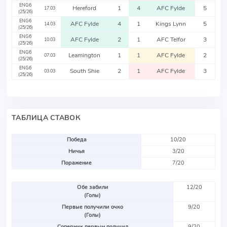
ENG6
Hereford
1
4
AFC Fylde
5
17.03
(25/26)
ENG6
AFC Fylde
4
1
Kings Lynn
5
14.03
(25/26)
ENG6
AFC Fylde
2
1
AFC Telfor
3
10.03
(25/26)
ENG6
Leamington
1
1
AFC Fylde
2
07.03
(25/26)
ENG6
South Shie
2
1
AFC Fylde
3
03.03
(25/26)
ТАБЛИЦА СТАВОК
Победа
10/20
Ничья
3/20
Поражение
7/20
Обе забили
12/20
(Голы)
Первые получили очко
9/20
(Голы)
Соперник первым получил
9/20