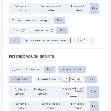
Победа в 1-
Поражение в 1-
Ничья в 1-
Все
тайме
тайме
тайме
Только с текущим тренером
Все
После 🏆
Кроме после 🏆
Все
Все
Против команд со стоимостью от
до
PETERBOROUGH SPORTS
Дома
На выезде
Все
Выбор сезонов
Выбор лиги
Против команд с
по
Все
Победа от
Победа
Победа соп.
Все
до 1.5
до 1.5
до
Победа в 1-
Поражение в 1-
Ничья в 1-
Все
тайме
тайме
тайме