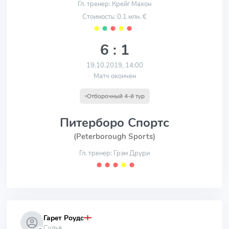
Гл. тренер: Крейг Махон
Стоимость: 0.1 млн. €
⬤
⬤
⬤
⬤
⬤
6 : 1
19.10.2019, 14:00
Матч окончен
Отборочный 4-й тур
Питерборо Спортс
(Peterborough Sports)
Гл. тренер: Грэм Друри
⬤
⬤
⬤
⬤
⬤
Гарет Роудс
Судья