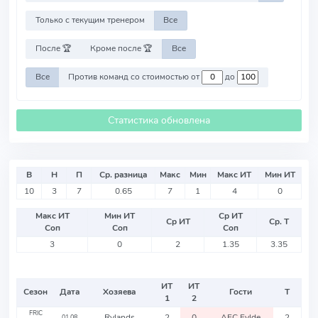
Только с текущим тренером
Все
После 🏆
Кроме после 🏆
Все
Все
Против команд со стоимостью от
до
Статистика обновлена
В
Н
П
Ср. разница
Макс
Мин
Макс ИТ
Мин ИТ
10
3
7
0.65
7
1
4
0
Макс ИТ
Мин ИТ
Ср ИТ
Ср ИТ
Ср. Т
Соп
Соп
Соп
3
0
2
1.35
3.35
ИТ
ИТ
Сезон
Дата
Хозяева
Гости
Т
1
2
FRIC
Rylands
2
0
AFC Fylde
2
01.08