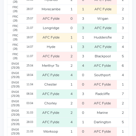
(26)
FRIC
Morecambe
1
1
AFC Fylde
2
28.07
(26)
FRIC
AFC Fylde
0
3
Wigan
3
25.07
(26)
FRIC
Longridge
0
3
AFC Fylde
3
21.07
(26)
FRIC
AFC Fylde
1
1
Huddersfie
2
18.07
(26)
FRIC
Hyde
1
3
AFC Fylde
4
14.07
(26)
FRIC
AFC Fylde
2
3
Blackpool
5
11.07
(26)
ENG6
Merthyr To
2
4
AFC Fylde
6
25.04
(25/26)
ENG6
AFC Fylde
4
0
Southport
4
18.04
(25/26)
ENG6
Chester
1
0
AFC Fylde
1
11.04
(25/26)
ENG6
AFC Fylde
4
3
Radcliffe
7
06.04
(25/26)
ENG6
Chorley
2
0
AFC Fylde
2
03.04
(25/26)
ENG6
AFC Fylde
2
0
Marine
2
31.03
(25/26)
ENG6
AFC Fylde
4
1
Darlington
5
28.03
(25/26)
ENG6
Worksop
1
0
AFC Fylde
1
21.03
(25/26)