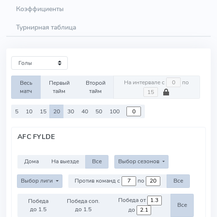
Коэффициенты
Турнирная таблица
На интервале с
по
Весь
Первый
Второй
матч
тайм
тайм
5
10
15
20
30
40
50
100
AFC FYLDE
Дома
На выезде
Все
Выбор сезонов
Выбор лиги
Против команд с
по
Все
Победа от
Победа
Победа соп.
Все
до 1.5
до 1.5
до