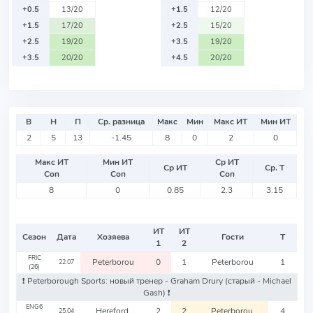
+0.5
13/20
+1.5
12/20
+1.5
17/20
+2.5
15/20
+2.5
19/20
+3.5
19/20
+3.5
20/20
+4.5
20/20
В
Н
П
Ср. разница
Макс
Мин
Макс ИТ
Мин ИТ
2
5
13
-1.45
8
0
2
0
Макс ИТ
Мин ИТ
Ср ИТ
Ср ИТ
Ср. Т
Соп
Соп
Соп
8
0
0.85
2.3
3.15
ИТ
ИТ
Сезон
Дата
Хозяева
Гости
Т
1
2
FRIC
Peterborou
0
1
Peterborou
1
22.07
(26)
❗️ Peterborough Sports: новый тренер - Graham Drury
(старый - Michael
Gash)
❗️
ENG6
Hereford
2
2
Peterborou
4
25.04