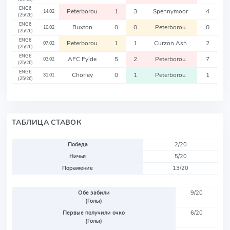
ENG6
Peterborou
1
3
Spennymoor
4
14.02
(25/26)
ENG6
Buxton
0
0
Peterborou
0
10.02
(25/26)
ENG6
Peterborou
1
1
Curzon Ash
2
07.02
(25/26)
ENG6
AFC Fylde
5
2
Peterborou
7
03.02
(25/26)
ENG6
Chorley
0
1
Peterborou
1
31.01
(25/26)
ТАБЛИЦА СТАВОК
Победа
2/20
Ничья
5/20
Поражение
13/20
Обе забили
9/20
(Голы)
Первые получили очко
6/20
(Голы)