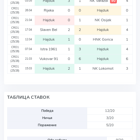
Hajduk
3
1
NK Varazdi
4
90
03.05
(25/26)
CRO1
Rijeka
0
0
Hajduk
0
26.04
(25/26)
CRO1
Hajduk
0
1
NK Osijek
1
21.04
(25/26)
CRO1
Slaven Bel
2
2
Hajduk
4
17.04
(25/26)
CRO1
Hajduk
1
0
HNK Gorica
1
12.04
(25/26)
CRO1
Istra 1961
1
3
Hajduk
4
07.04
(25/26)
CRO1
Vukovar 91
0
6
Hajduk
6
21.03
(25/26)
CRO1
Hajduk
2
1
NK Lokomot
3
15.03
(25/26)
ТАБЛИЦА СТАВОК
Победа
12/20
Ничья
3/20
Поражение
5/20