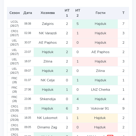
ИТ
ИТ
Сезон
Дата
Хозяева
Гости
Т
1
2
UCOL
Zalgiris
2
5
Hajduk
7
06.08
(26/27)
CRO1
NK Varazdi
2
1
Hajduk
3
02.08
(26/27)
UEL
AE Paphos
2
0
Hajduk
2
30.07
(26/27)
UEL
Hajduk
2
0
AE Paphos
2
23.07
(26/27)
UEL
Zilina
2
1
Hajduk
3
16.07
(26/27)
UEL
Hajduk
2
0
Zilina
2
09.07
(26/27)
FRIC
NK Celje
0
1
Hajduk
1
01.07
(26)
FRIC
Hajduk
1
0
LNZ Cherka
1
27.06
(26)
FRIC
Shkendija
0
4
Hajduk
4
23.06
(26)
CRO1
Hajduk
6
3
Vukovar 91
9
22.05
(25/26)
CRO1
NK Lokomot
1
1
Hajduk
2
16.05
(25/26)
CRO1
Dinamo Zag
2
0
Hajduk
2
09.05
(25/26)
CRO1