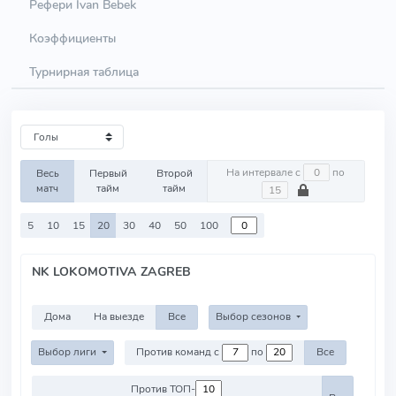
Рефери Ivan Bebek
Коэффициенты
Турнирная таблица
На интервале с
по
Весь
Первый
Второй
матч
тайм
тайм
5
10
15
20
30
40
50
100
NK LOKOMOTIVA ZAGREB
Дома
На выезде
Все
Выбор сезонов
Выбор лиги
Против команд с
по
Все
Против ТОП-