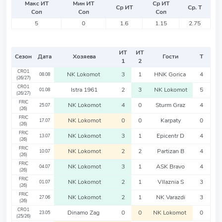
Макс ИТ
Мин ИТ
Ср ИТ
Ср ИТ
Ср. Т
Соп
Соп
Соп
5
0
1.6
1.15
2.75
ИТ
ИТ
Сезон
Дата
Хозяева
Гости
Т
1
2
CRO1
NK Lokomot
3
1
HNK Gorica
4
08.08
(26/27)
CRO1
Istra 1961
2
3
NK Lokomot
5
01.08
(26/27)
FRIC
NK Lokomot
4
0
Sturm Graz
4
25.07
(26)
FRIC
NK Lokomot
0
0
Karpaty
0
17.07
(26)
FRIC
NK Lokomot
3
1
Epicentr D
4
13.07
(26)
FRIC
NK Lokomot
2
2
Partizan B
4
10.07
(26)
FRIC
NK Lokomot
3
1
ASK Bravo
4
04.07
(26)
FRIC
NK Lokomot
2
1
Vllaznia S
3
01.07
(26)
FRIC
NK Lokomot
2
1
NK Varazdi
3
27.06
(26)
CRO1
Dinamo Zag
0
0
NK Lokomot
0
23.05
(25/26)