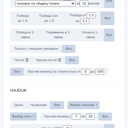
Все
за
матчей
Победа от
Победа
Победа соп.
Все
до 1.5
до 1.5
до
Победа в 1-
Поражение в 1-
Ничья в 1-
Все
тайме
тайме
тайме
Только с текущим тренером
Все
После 🏆
Кроме после 🏆
Все
Все
Против команд со стоимостью от
до
HAJDUK
Дома
На выезде
Все
Выбор сезонов
Выбор лиги
Против команд с
по
Все