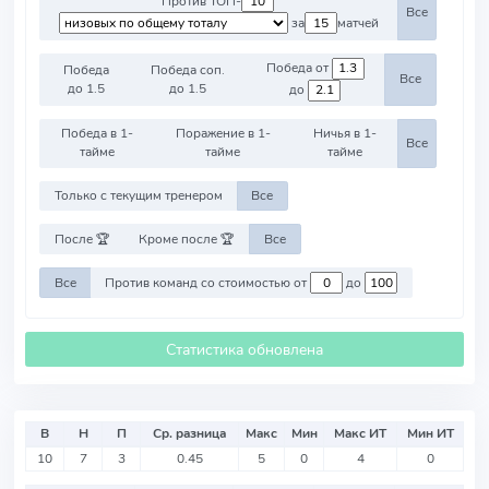
Против ТОП-
Все
за
матчей
Победа от
Победа
Победа соп.
Все
до 1.5
до 1.5
до
Победа в 1-
Поражение в 1-
Ничья в 1-
Все
тайме
тайме
тайме
Только с текущим тренером
Все
После 🏆
Кроме после 🏆
Все
Все
Против команд со стоимостью от
до
Статистика обновлена
В
Н
П
Ср. разница
Макс
Мин
Макс ИТ
Мин ИТ
10
7
3
0.45
5
0
4
0