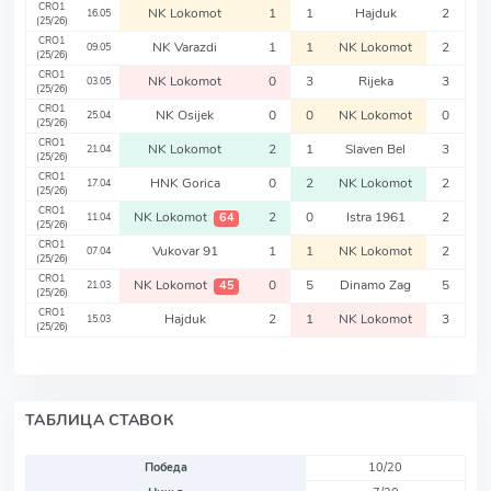
CRO1
NK Lokomot
1
1
Hajduk
2
16.05
(25/26)
CRO1
NK Varazdi
1
1
NK Lokomot
2
09.05
(25/26)
CRO1
NK Lokomot
0
3
Rijeka
3
03.05
(25/26)
CRO1
NK Osijek
0
0
NK Lokomot
0
25.04
(25/26)
CRO1
NK Lokomot
2
1
Slaven Bel
3
21.04
(25/26)
CRO1
HNK Gorica
0
2
NK Lokomot
2
17.04
(25/26)
CRO1
NK Lokomot
2
0
Istra 1961
2
64
11.04
(25/26)
CRO1
Vukovar 91
1
1
NK Lokomot
2
07.04
(25/26)
CRO1
NK Lokomot
0
5
Dinamo Zag
5
45
21.03
(25/26)
CRO1
Hajduk
2
1
NK Lokomot
3
15.03
(25/26)
ТАБЛИЦА СТАВОК
Победа
10/20