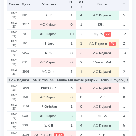
ИТ
ИТ
Сезон
Дата
Хозяева
Гости
Т
1
2
FIN2
KTP
1
4
AC Kajaani
5
30.10
(20)
FIN2
AC Kajaani
0
1
SJK II
1
23.10
(20)
FIN2
AC Kajaani
10
2
MyPa
12
27
20.10
(20)
FIN2
FF Jaro
1
1
AC Kajaani
2
78
16.10
(20)
FIN2
KPV
8
2
AC Kajaani
10
09.10
(20)
FIN2
AC Kajaani
0
2
Vaasan Pal
2
03.10
(20)
FIN2
AC Oulu
1
1
AC Kajaani
2
29.09
(20)
❗️ AC Kajaani: новый тренер - Marko Milunovic
(старый - Mika Lumijarvi)
❗️
FIN2
Ekenas IF
5
0
AC Kajaani
5
19.09
(20)
FIN2
AC Kajaani
0
0
MP
0
15.09
(20)
FIN2
IF Gnistan
1
0
AC Kajaani
1
11.09
(20)
FIN2
AC Kajaani
3
1
MuSa
4
04.09
(20)
FIN2
SJK II
1
4
AC Kajaani
5
29.08
(20)
FIN2
AC Kajaani
2
3
KTP
5
4,38
21.08