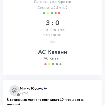
Гл. тренер: Йенс Карлссон
Стоимость: 2.2 млн. €
⬤
⬤
⬤
⬤
⬤
3 : 0
20.10.2019, 11:00
Матч окончен
АС Каяани
(AC Kajaani)
⬤
⬤
⬤
⬤
⬤
Микко Юусола
Судья
⬤
В среднем за матч (по последним 10 играм в этом
турнире)