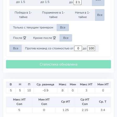
до 1.5
до 1.5
до
Победа в 1-
Поражение в 1-
Ничья в 1-
Все
тайме
тайме
тайме
Только с текущим тренером
Все
После 🏆
Кроме после 🏆
Все
Все
Против команд со стоимостью от
до
Статистика обновлена
В
Н
П
Ср. разница
Макс
Мин
Макс ИТ
Мин ИТ
5
5
10
-0.9
8
0
3
0
Макс ИТ
Мин ИТ
Ср ИТ
Ср ИТ
Ср. Т
Соп
Соп
Соп
5
0
1.25
2.15
3.4