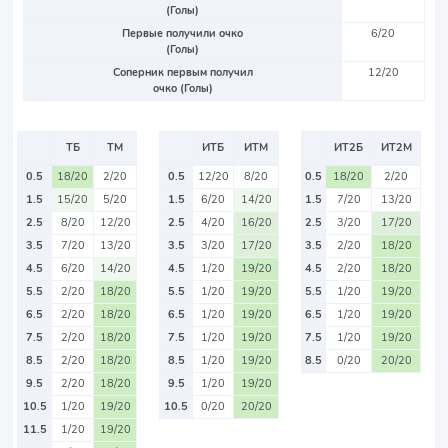
(Голы)
Первые получили очко
6/20
(Голы)
Соперник первым получил
12/20
очко (Голы)
ТБ
ТМ
ИТБ
ИТМ
ИТ2Б
ИТ2М
0.5
18/20
2/20
0.5
12/20
8/20
0.5
18/20
2/20
1.5
15/20
5/20
1.5
6/20
14/20
1.5
7/20
13/20
2.5
8/20
12/20
2.5
4/20
16/20
2.5
3/20
17/20
3.5
7/20
13/20
3.5
3/20
17/20
3.5
2/20
18/20
4.5
6/20
14/20
4.5
1/20
19/20
4.5
2/20
18/20
5.5
2/20
18/20
5.5
1/20
19/20
5.5
1/20
19/20
6.5
2/20
18/20
6.5
1/20
19/20
6.5
1/20
19/20
7.5
2/20
18/20
7.5
1/20
19/20
7.5
1/20
19/20
8.5
2/20
18/20
8.5
1/20
19/20
8.5
0/20
20/20
9.5
2/20
18/20
9.5
1/20
19/20
10.5
1/20
19/20
10.5
0/20
20/20
11.5
1/20
19/20