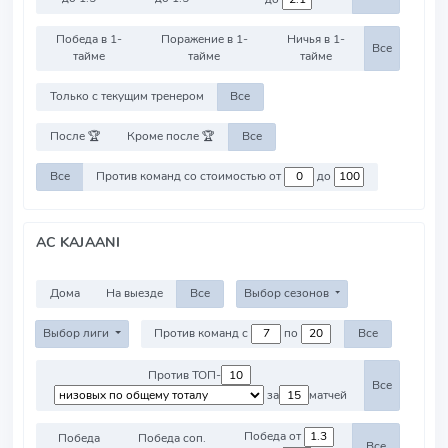
Победа в 1-
Поражение в 1-
Ничья в 1-
Все
тайме
тайме
тайме
Только с текущим тренером
Все
После 🏆
Кроме после 🏆
Все
Все
Против команд со стоимостью от
до
AC KAJAANI
Дома
На выезде
Все
Выбор сезонов
Выбор лиги
Против команд с
по
Все
Против ТОП-
Все
за
матчей
Победа от
Победа
Победа соп.
Все