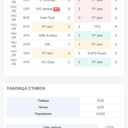
IF Gnistan
5
0
FF Jaro
5
16.05
(26)
FINC
VJS Vantaa
5
3
FF Jaro
8
57
13.05
(26)
FIN1
Inter Turk
2
0
FF Jaro
2
09.05
(26)
FIN1
FF Jaro
2
2
TPS
4
02.05
(26)
FINC
GBK Kokkol
0
2
FF Jaro
2
28.04
(26)
FIN1
SJK
1
1
FF Jaro
2
24.04
(26)
FIN1
FF Jaro
1
1
KuPS Kuopi
2
18.04
(26)
FINC
AC Oulu
1
2
FF Jaro
3
15.04
(26)
ТАБЛИЦА СТАВОК
Победа
5/20
Ничья
5/20
Поражение
10/20
Обе забили
12/20