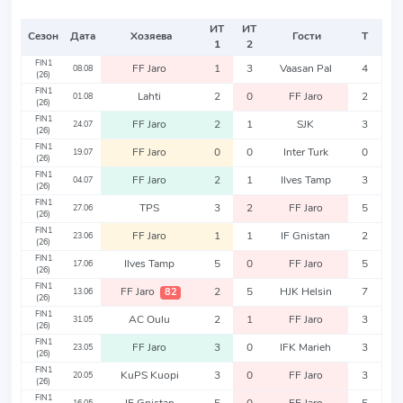
ИТ
ИТ
Сезон
Дата
Хозяева
Гости
Т
1
2
FIN1
FF Jaro
1
3
Vaasan Pal
4
08.08
(26)
FIN1
Lahti
2
0
FF Jaro
2
01.08
(26)
FIN1
FF Jaro
2
1
SJK
3
24.07
(26)
FIN1
FF Jaro
0
0
Inter Turk
0
19.07
(26)
FIN1
FF Jaro
2
1
Ilves Tamp
3
04.07
(26)
FIN1
TPS
3
2
FF Jaro
5
27.06
(26)
FIN1
FF Jaro
1
1
IF Gnistan
2
23.06
(26)
FIN1
Ilves Tamp
5
0
FF Jaro
5
17.06
(26)
FIN1
FF Jaro
2
5
HJK Helsin
7
82
13.06
(26)
FIN1
AC Oulu
2
1
FF Jaro
3
31.05
(26)
FIN1
FF Jaro
3
0
IFK Marieh
3
23.05
(26)
FIN1
KuPS Kuopi
3
0
FF Jaro
3
20.05
(26)
FIN1