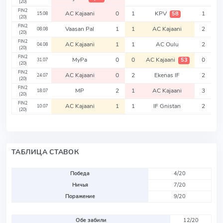
(20)
FIN2
AC Kajaani
0
1
KPV
1
58
15.08
(20)
FIN2
Vaasan Pal
1
1
AC Kajaani
2
08.08
(20)
FIN2
AC Kajaani
1
1
AC Oulu
2
04.08
(20)
FIN2
MyPa
0
0
AC Kajaani
0
53
31.07
(20)
FIN2
AC Kajaani
0
2
Ekenas IF
2
24.07
(20)
FIN2
MP
2
1
AC Kajaani
3
18.07
(20)
FIN2
AC Kajaani
1
1
IF Gnistan
2
10.07
(20)
ТАБЛИЦА СТАВОК
Победа
4/20
Ничья
7/20
Поражение
9/20
Обе забили
12/20