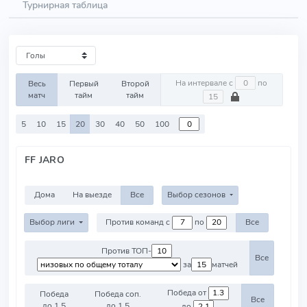
Турнирная таблица
На интервале с
по
Весь
Первый
Второй
матч
тайм
тайм
5
10
15
20
30
40
50
100
FF JARO
Дома
На выезде
Все
Выбор сезонов
Выбор лиги
Против команд с
по
Все
Против ТОП-
Все
за
матчей
Победа от
Победа
Победа соп.
Все
до 1.5
до 1.5
до