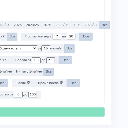
023/24
2024
2024/25
2025
2025/26
2026
2026/27
Все
ie C
Все
Против команд с
по
Все
за
матчей
Все
о 1.5
Победа от
до
Все
1-тайме
Ничья в 1-тайме
Все
Все
После 🏆
Кроме после 🏆
Все
Против команд со стоимостью от
до