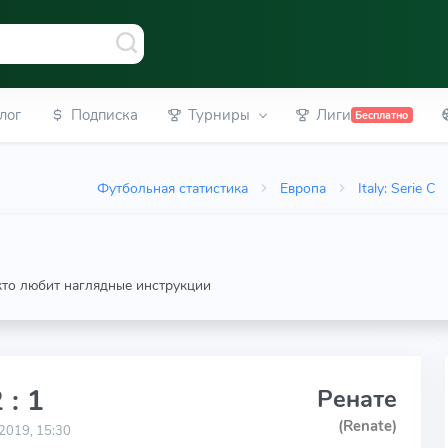
лог
Подписка
Турниры
Лиги
Бесплатно
Футбольная статистика
Европа
Italy: Serie C
 кто любит наглядные инструкции
 : 1
Ренате
(Renate)
2019, 15:30