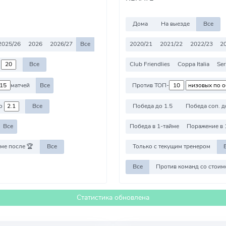
Дома
На выезде
Все
2025/26
2026
2026/27
Все
2020/21
2021/22
2022/23
2
о
Все
Club Friendlies
Coppa Italia
Ser
матчей
Все
Против ТОП-
о
Все
Победа до 1.5
Победа соп. д
Все
Победа в 1-тайме
Поражение в 
ме после 🏆
Все
Только с текущим тренером
Все
Статистика обновлена