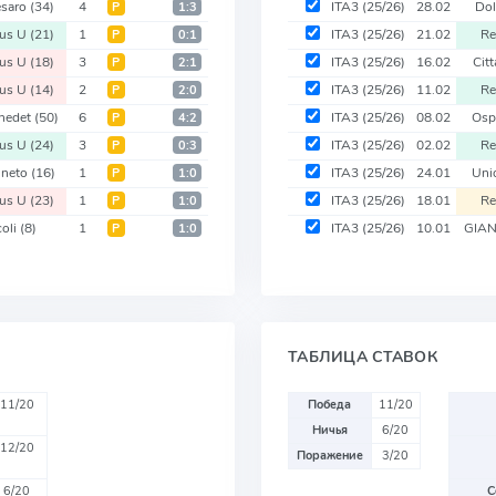
esaro
(34)
4
ITA3
(25/26)
28.02
Dol
Р
1:3
tus U
(21)
1
ITA3
(25/26)
21.02
Re
Р
0:1
tus U
(18)
3
ITA3
(25/26)
16.02
Cit
Р
2:1
tus U
(14)
2
ITA3
(25/26)
11.02
Re
Р
2:0
nedet
(50)
6
ITA3
(25/26)
08.02
Osp
Р
4:2
tus U
(24)
3
ITA3
(25/26)
02.02
Re
Р
0:3
ineto
(16)
1
ITA3
(25/26)
24.01
Uni
Р
1:0
tus U
(23)
1
ITA3
(25/26)
18.01
Re
Р
1:0
oli
(8)
1
ITA3
(25/26)
10.01
GIAN
Р
1:0
ТАБЛИЦА СТАВОК
11/20
Победа
11/20
Ничья
6/20
12/20
Поражение
3/20
6/20
С