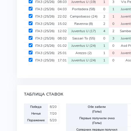
ITA3
(25/26)
08.03
Juventus U
(19)
1
3
Vis P
ITA3
(25/26)
04.03
Pontedera
(58)
0
1
Juven
ITA3
(25/26)
22.02
Campobasso
(24)
2
1
Juven
ITA3
(25/26)
15.02
Ravenna
(8)
2
0
Juven
ITA3
(25/26)
12.02
Juventus U
(17)
4
2
Sambe
ITA3
(25/26)
08.02
Sassari To
(55)
0
3
Juven
ITA3
(25/26)
01.02
Juventus U
(24)
1
0
Asd P
ITA3
(25/26)
25.01
Arezzo
(2)
1
0
Juven
ITA3
(25/26)
17.01
Juventus U
(24)
1
0
Asc
ТАБЛИЦА СТАВОК
Победа
8/20
Обе забили
(Голы)
Ничья
7/20
Первые получили очко
Поражение
5/20
(Голы)
Соперник первым получил