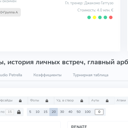
ч окончен
Гл. тренер: Джакомо Гаттузо
Стоимость: 4.0 млн. €
10
Группа А
⬤
⬤
⬤
⬤
⬤
, история личных встреч, главный арб
dio Petrella
Коэффициенты
Турнирная таблица
Офсайды
Фолы
Уд. в створ
Ауты
Атаки
по
5
10
15
20
30
40
50
100
RENATE