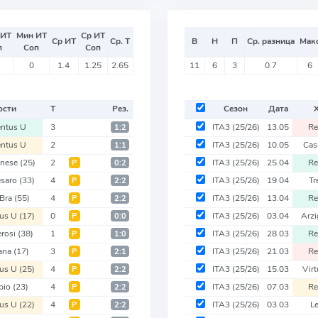
 ИТ
Мин ИТ
Ср ИТ
Ср ИТ
Ср. Т
В
Н
П
Ср. разница
Мак
п
Соп
Соп
0
1.4
1.25
2.65
11
6
3
0.7
6
ости
Т
Рез.
Сезон
Дата
entus U
3
ITA3
(25/26)
13.05
Re
1:2
entus U
2
ITA3
(25/26)
10.05
Cas
1:1
anese
(25)
2
ITA3
(25/26)
25.04
Re
Р
0:2
esaro
(33)
4
ITA3
(25/26)
19.04
Tr
Р
2:2
 Bra
(55)
4
ITA3
(25/26)
13.04
Re
Р
2:2
tus U
(17)
0
ITA3
(25/26)
03.04
Arz
Р
0:0
rosi
(38)
1
ITA3
(25/26)
28.03
Re
Р
1:0
ana
(17)
3
ITA3
(25/26)
21.03
Re
Р
2:1
tus U
(25)
4
ITA3
(25/26)
15.03
Vir
Р
2:2
bio
(23)
4
ITA3
(25/26)
07.03
Re
Р
2:2
tus U
(22)
4
ITA3
(25/26)
03.03
L
Р
2:2