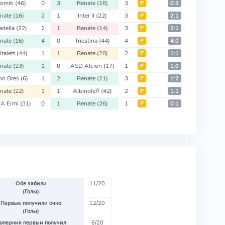
omiti
(46)
0
3
Renate
(16)
3
Р
0:3
nate
(16)
2
1
Inter II
(22)
3
Р
2:1
tadella
(22)
2
1
Renate
(14)
3
Р
2:1
nate
(16)
4
0
Triestina
(44)
4
Р
4:0
italett
(44)
1
1
Renate
(20)
2
Р
1:1
nate
(23)
1
0
ASD Alcion
(17)
1
Р
1:0
on Bres
(6)
1
2
Renate
(21)
3
Р
1:2
nate
(22)
1
1
Albinoleff
(42)
2
Р
1:1
A Ermi
(31)
0
1
Renate
(26)
1
Р
0:1
Обе забили
11/20
(Голы)
Первые получили очко
12/20
(Голы)
оперник первым получил
6/20