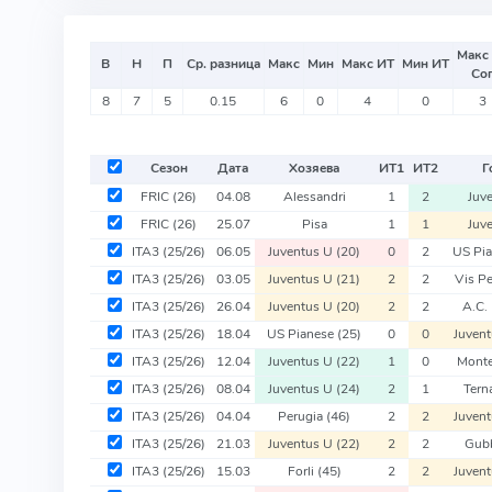
Макс
В
Н
П
Ср. разница
Макс
Мин
Макс ИТ
Мин ИТ
Со
8
7
5
0.15
6
0
4
0
3
Сезон
Дата
Хозяева
ИТ
1
ИТ
2
Г
FRIC
(26)
04.08
Alessandri
1
2
Juv
FRIC
(26)
25.07
Pisa
1
1
Juv
ITA3
(25/26)
06.05
Juventus U
(20)
0
2
US Pi
ITA3
(25/26)
03.05
Juventus U
(21)
2
2
Vis P
ITA3
(25/26)
26.04
Juventus U
(20)
2
2
A.C.
ITA3
(25/26)
18.04
US Pianese
(25)
0
0
Juven
ITA3
(25/26)
12.04
Juventus U
(22)
1
0
Monte
ITA3
(25/26)
08.04
Juventus U
(24)
2
1
Tern
ITA3
(25/26)
04.04
Perugia
(46)
2
2
Juven
ITA3
(25/26)
21.03
Juventus U
(22)
2
2
Gub
ITA3
(25/26)
15.03
Forli
(45)
2
2
Juven