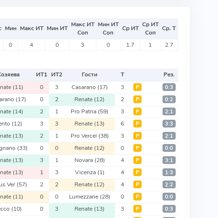
Макс ИТ
Мин ИТ
Ср ИТ
с
Мин
Макс ИТ
Мин ИТ
Ср ИТ
Ср. Т
Соп
Соп
Соп
0
4
0
3
0
1.7
1
2.7
Хозяева
ИТ
1
ИТ
2
Гости
Т
Рез.
nate
(11)
0
3
Casarano
(17)
3
Р
0:3
arano
(17)
0
2
Renate
(12)
2
Р
0:2
nate
(14)
2
1
Pro Patria
(59)
3
Р
2:1
ento
(12)
3
3
Renate
(13)
6
Р
3:3
nate
(13)
2
1
Pro Vercel
(38)
3
Р
2:1
ignano
(33)
0
0
Renate
(12)
0
Р
0:0
nate
(13)
3
1
Novara
(28)
4
Р
3:1
nate
(13)
1
3
Vicenza
(1)
4
Р
1:3
tus Ver
(57)
2
2
Renate
(12)
4
Р
2:2
nate
(11)
0
0
Lumezzane
(28)
0
Р
0:0
ecco
(10)
0
3
Renate
(13)
3
Р
0:3