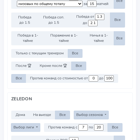
Все
за
матчей
Победа от
Победа
Победа соп.
Все
до 1.5
до 1.5
до
Победа в 1-
Поражение в 1-
Ничья в 1-
Все
тайме
тайме
тайме
Только с текущим тренером
Все
После 🏆
Кроме после 🏆
Все
Все
Против команд со стоимостью от
до
ZELEDON
Дома
На выезде
Все
Выбор сезонов
Выбор лиги
Против команд с
по
Все