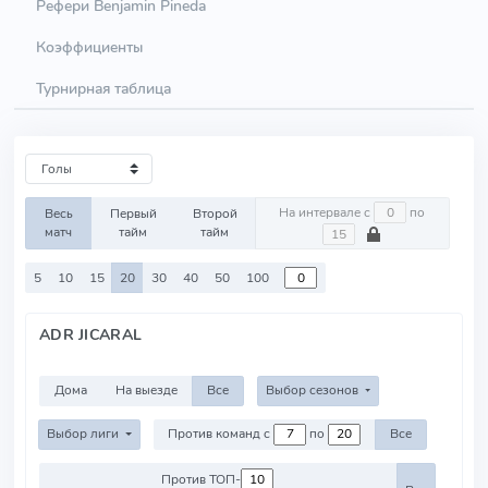
Рефери Benjamin Pineda
Коэффициенты
Турнирная таблица
На интервале с
по
Весь
Первый
Второй
матч
тайм
тайм
5
10
15
20
30
40
50
100
ADR JICARAL
Дома
На выезде
Все
Выбор сезонов
Выбор лиги
Против команд с
по
Все
Против ТОП-