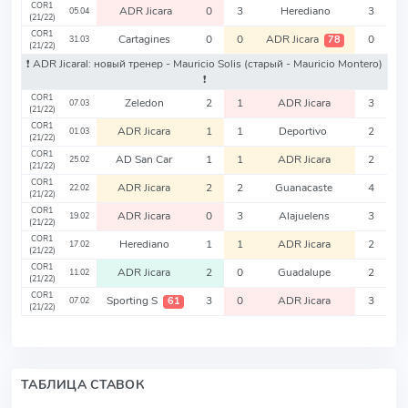
COR1
ADR Jicara
0
3
Herediano
3
05.04
(21/22)
COR1
Cartagines
0
0
ADR Jicara
0
78
31.03
(21/22)
❗️ ADR Jicaral: новый тренер - Mauricio Solis
(старый - Mauricio Montero)
❗️
COR1
Zeledon
2
1
ADR Jicara
3
07.03
(21/22)
COR1
ADR Jicara
1
1
Deportivo
2
01.03
(21/22)
COR1
AD San Car
1
1
ADR Jicara
2
25.02
(21/22)
COR1
ADR Jicara
2
2
Guanacaste
4
22.02
(21/22)
COR1
ADR Jicara
0
3
Alajuelens
3
19.02
(21/22)
COR1
Herediano
1
1
ADR Jicara
2
17.02
(21/22)
COR1
ADR Jicara
2
0
Guadalupe
2
11.02
(21/22)
COR1
Sporting S
3
0
ADR Jicara
3
61
07.02
(21/22)
ТАБЛИЦА СТАВОК