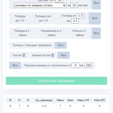
Против ТОП-
Все
за
матчей
Победа от
Победа
Победа соп.
Все
до 1.5
до 1.5
до
Победа в 1-
Поражение в 1-
Ничья в 1-
Все
тайме
тайме
тайме
Только с текущим тренером
Все
После 🏆
Кроме после 🏆
Все
Все
Против команд со стоимостью от
до
Статистика обновлена
В
Н
П
Ср. разница
Макс
Мин
Макс ИТ
Мин ИТ
5
7
8
-0.5
7
0
4
0