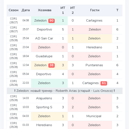
ИТ
ИТ
Сезон
Дата
Хозяева
Гости
Т
1
2
COR1
Zeledon
1
0
Cartagines
1
90
04.08
(26/27)
COR1
Deportivo
5
1
Zeledon
6
25.07
(26/27)
COR1
AD San Car
1
1
Zeledon
2
25.04
(25/26)
COR1
Zeledon
0
1
Herediano
1
23.04
(25/26)
COR1
Guadalupe
1
0
Zeledon
1
18.04
(25/26)
COR1
Zeledon
3
3
Puntarenas
6
38
12.04
(25/26)
COR1
Deportivo
4
0
Zeledon
4
05.04
(25/26)
COR1
Zeledon
3
1
Cartagines
4
61
22.03
(25/26)
❗️ Zeledon: новый тренер - Roberth Arias
(старый - Luis Orozco)
❗️
COR1
Alajuelens
3
0
Zeledon
3
14.03
(25/26)
COR1
Sporting S
3
2
Zeledon
5
10.03
(25/26)
COR1
Zeledon
1
1
Municipal
2
04.03
(25/26)
COR1
Herediano
3
0
Zeledon
3
01.03
(25/26)