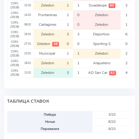
COR1
Zeledon
1
1
Guadalupe
2
90
22.02
(25/26)
COR1
Puntarenas
1
0
Zeledon
1
14.02
(25/26)
COR1
Cartagines
1
0
Zeledon
1
08.02
(25/26)
COR1
Zeledon
3
3
Deportivo
6
29.01
(25/26)
COR1
Zeledon
0
0
Sporting S
0
38
27.01
(25/26)
COR1
Municipal
1
1
Zeledon
2
23.01
(25/26)
COR1
Zeledon
1
1
Alajuelens
2
18.01
(25/26)
COR1
Zeledon
3
1
AD San Car
4
62
13.01
(25/26)
ТАБЛИЦА СТАВОК
Победа
3/20
Ничья
8/20
Поражение
9/20