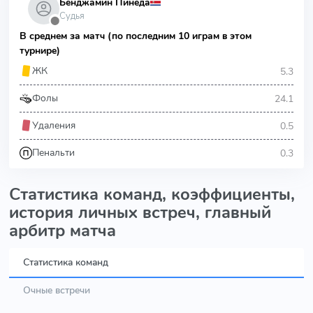
Бенджамин Пинеда
Судья
⬤
В среднем за матч (по последним 10 играм в этом
турнире)
5.3
ЖК
24.1
Фолы
0.5
Удаления
0.3
Пенальти
Статистика команд, коэффициенты,
история личных встреч, главный
арбитр матча
Статистика команд
Очные встречи