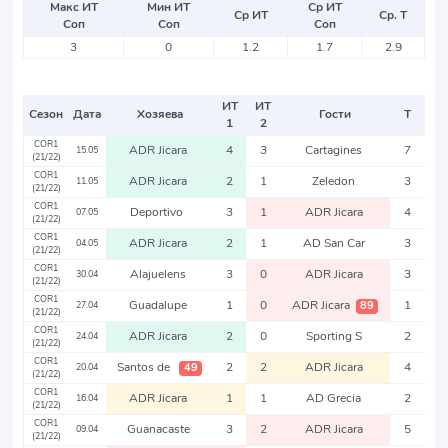
Макс ИТ
Мин ИТ
Ср ИТ
Ср ИТ
Ср. Т
Соп
Соп
Соп
3
0
1.2
1.7
2.9
ИТ
ИТ
Сезон
Дата
Хозяева
Гости
Т
1
2
COR1
ADR Jicara
4
3
Cartagines
7
15.05
(21/22)
COR1
ADR Jicara
2
1
Zeledon
3
11.05
(21/22)
COR1
Deportivo
3
1
ADR Jicara
4
07.05
(21/22)
COR1
ADR Jicara
2
1
AD San Car
3
04.05
(21/22)
COR1
Alajuelens
3
0
ADR Jicara
3
30.04
(21/22)
COR1
Guadalupe
1
0
ADR Jicara
1
89
27.04
(21/22)
COR1
ADR Jicara
2
0
Sporting S
2
24.04
(21/22)
COR1
Santos de
2
2
ADR Jicara
4
49
20.04
(21/22)
COR1
ADR Jicara
1
1
AD Grecia
2
16.04
(21/22)
COR1
Guanacaste
3
2
ADR Jicara
5
09.04
(21/22)