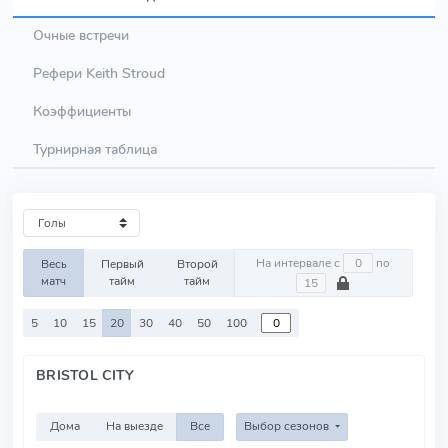
Очные встречи
Рефери Keith Stroud
Коэффициенты
Турнирная таблица
На интервале с
по
Весь
Первый
Второй
матч
тайм
тайм
5
10
15
20
30
40
50
100
BRISTOL CITY
Дома
На выезде
Все
Выбор сезонов