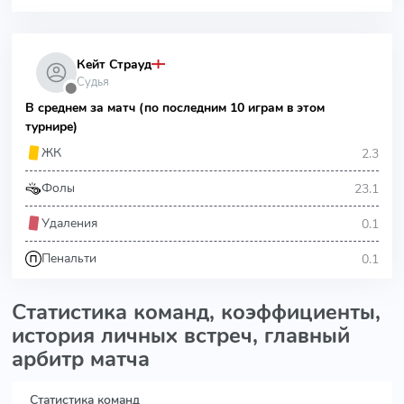
Кейт Страуд
Судья
⬤
В среднем за матч (по последним 10 играм в этом
турнире)
2.3
ЖК
23.1
Фолы
0.1
Удаления
0.1
Пенальти
Статистика команд, коэффициенты,
история личных встреч, главный
арбитр матча
Статистика команд