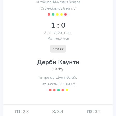
Гл. тренер: Михаэль Скубала
Стоимость: 65.5 млн. €
⬤
⬤
⬤
⬤
⬤
1 : 0
21.11.2020, 15:00
Матч окончен
Тур 12
Дерби Каунти
(Derby)
Гл. тренер: Джон Юстейс
Стоимость: 58.1 млн. €
⬤
⬤
⬤
⬤
⬤
П1:
2.3
Х:
3.4
П2:
3.2