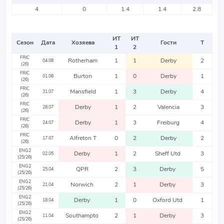
4
0
1.4
1.4
2.8
ИТ
ИТ
Сезон
Дата
Хозяева
Гости
Т
1
2
FRIC
Rotherham
1
1
Derby
2
04.08
(26)
FRIC
Burton
1
0
Derby
1
01.08
(26)
FRIC
Mansfield
1
3
Derby
4
31.07
(26)
FRIC
Derby
1
2
Valencia
3
28.07
(26)
FRIC
Derby
1
3
Freiburg
4
24.07
(26)
FRIC
Alfreton T
0
2
Derby
2
17.07
(26)
ENG2
Derby
1
2
Sheff Utd
3
02.05
(25/26)
ENG2
QPR
2
3
Derby
5
25.04
(25/26)
ENG2
Norwich
2
1
Derby
3
21.04
(25/26)
ENG2
Derby
1
0
Oxford Utd
1
18.04
(25/26)
ENG2
Southampto
2
1
Derby
3
11.04
(25/26)