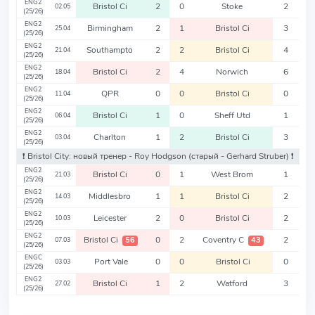
ENG2
Bristol Ci
2
0
Stoke
2
02.05
(25/26)
ENG2
Birmingham
2
1
Bristol Ci
3
25.04
(25/26)
ENG2
Southampto
2
2
Bristol Ci
4
21.04
(25/26)
ENG2
Bristol Ci
2
4
Norwich
6
18.04
(25/26)
ENG2
QPR
0
0
Bristol Ci
0
11.04
(25/26)
ENG2
Bristol Ci
1
0
Sheff Utd
1
06.04
(25/26)
ENG2
Charlton
1
2
Bristol Ci
3
03.04
(25/26)
❗️ Bristol City: новый тренер - Roy Hodgson
(старый - Gerhard Struber)
❗️
ENG2
Bristol Ci
0
1
West Brom
1
21.03
(25/26)
ENG2
Middlesbro
1
1
Bristol Ci
2
14.03
(25/26)
ENG2
Leicester
2
0
Bristol Ci
2
10.03
(25/26)
ENG2
Bristol Ci
0
2
Coventry C
2
56
43
07.03
(25/26)
ENGC
Port Vale
0
0
Bristol Ci
0
03.03
(25/26)
ENG2
Bristol Ci
1
2
Watford
3
27.02
(25/26)