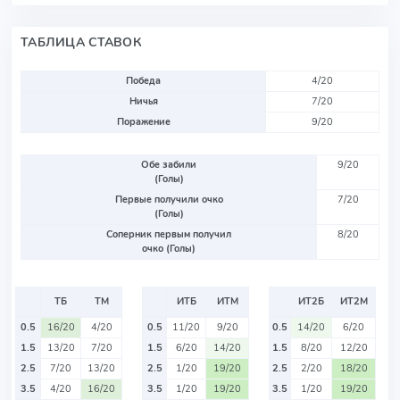
ТАБЛИЦА СТАВОК
Победа
4/20
Ничья
7/20
Поражение
9/20
Обе забили
9/20
(Голы)
Первые получили очко
7/20
(Голы)
Соперник первым получил
8/20
очко (Голы)
ТБ
ТМ
ИТБ
ИТМ
ИТ2Б
ИТ2М
0.5
16/20
4/20
0.5
11/20
9/20
0.5
14/20
6/20
1.5
13/20
7/20
1.5
6/20
14/20
1.5
8/20
12/20
2.5
7/20
13/20
2.5
1/20
19/20
2.5
2/20
18/20
3.5
4/20
16/20
3.5
1/20
19/20
3.5
1/20
19/20