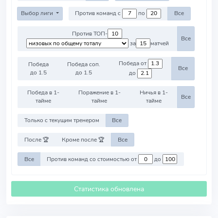
Выбор лиги
Против команд с
по
Все
Против ТОП-
Все
за
матчей
Победа от
Победа
Победа соп.
Все
до 1.5
до 1.5
до
Победа в 1-
Поражение в 1-
Ничья в 1-
Все
тайме
тайме
тайме
Только с текущим тренером
Все
После 🏆
Кроме после 🏆
Все
Все
Против команд со стоимостью от
до
Статистика обновлена