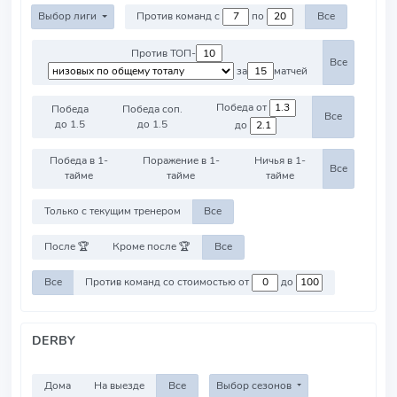
Выбор лиги
Против команд с
по
Все
Против ТОП-
Все
за
матчей
Победа от
Победа
Победа соп.
Все
до 1.5
до 1.5
до
Победа в 1-
Поражение в 1-
Ничья в 1-
Все
тайме
тайме
тайме
Только с текущим тренером
Все
После 🏆
Кроме после 🏆
Все
Все
Против команд со стоимостью от
до
DERBY
Дома
На выезде
Все
Выбор сезонов