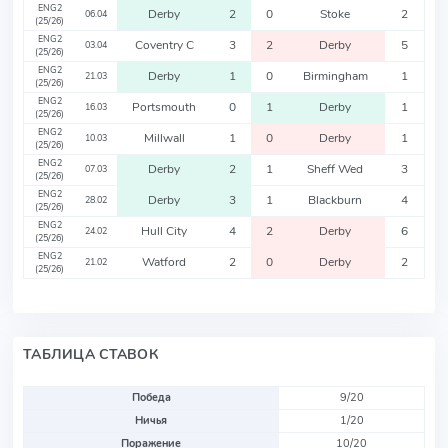
ENG2
Derby
2
0
Stoke
2
06.04
(25/26)
ENG2
Coventry C
3
2
Derby
5
03.04
(25/26)
ENG2
Derby
1
0
Birmingham
1
21.03
(25/26)
ENG2
Portsmouth
0
1
Derby
1
16.03
(25/26)
ENG2
Millwall
1
0
Derby
1
10.03
(25/26)
ENG2
Derby
2
1
Sheff Wed
3
07.03
(25/26)
ENG2
Derby
3
1
Blackburn
4
28.02
(25/26)
ENG2
Hull City
4
2
Derby
6
24.02
(25/26)
ENG2
Watford
2
0
Derby
2
21.02
(25/26)
ТАБЛИЦА СТАВОК
Победа
9/20
Ничья
1/20
Поражение
10/20