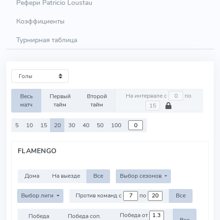
Рефери Patricio Loustau
Коэффициенты
Турнирная таблица
На интервале с
по
Весь
Первый
Второй
матч
тайм
тайм
5
10
15
20
30
40
50
100
FLAMENGO
Дома
На выезде
Все
Выбор сезонов
Выбор лиги
Против команд с
по
Все
Победа от
Победа
Победа соп.