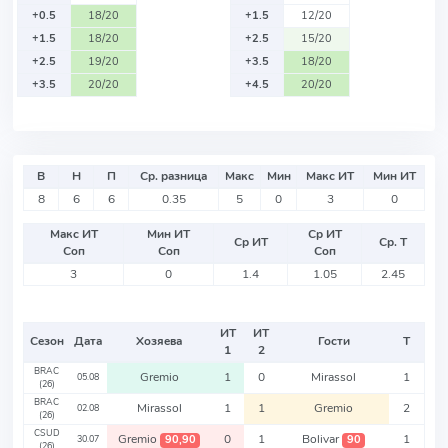
+0.5
18/20
+1.5
12/20
+1.5
18/20
+2.5
15/20
+2.5
19/20
+3.5
18/20
+3.5
20/20
+4.5
20/20
В
Н
П
Ср. разница
Макс
Мин
Макс ИТ
Мин ИТ
8
6
6
0.35
5
0
3
0
Макс ИТ
Мин ИТ
Ср ИТ
Ср ИТ
Ср. Т
Соп
Соп
Соп
3
0
1.4
1.05
2.45
ИТ
ИТ
Сезон
Дата
Хозяева
Гости
Т
1
2
BRAC
Gremio
1
0
Mirassol
1
05.08
(26)
BRAC
Mirassol
1
1
Gremio
2
02.08
(26)
CSUD
Gremio
0
1
Bolivar
1
90,90
90
30.07
(26)