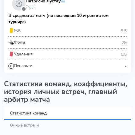
Патрисио Лустау
Судья
⬤
В среднем за матч (по последним 10 играм в этом
турнире)
5.5
ЖК
29
Фолы
0.5
Удаления
-
Пенальти
Статистика команд, коэффициенты,
история личных встреч, главный
арбитр матча
Статистика команд
Очные встречи