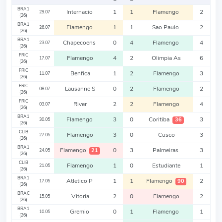
BRA1
Internacio
1
1
Flamengo
2
29.07
(26)
BRA1
Flamengo
1
1
Sao Paulo
2
26.07
(26)
BRA1
Chapecoens
0
4
Flamengo
4
23.07
(26)
FRIC
Flamengo
4
2
Olimpia As
6
17.07
(26)
FRIC
Benfica
1
2
Flamengo
3
11.07
(26)
FRIC
Lausanne S
0
2
Flamengo
2
08.07
(26)
FRIC
River
2
2
Flamengo
4
03.07
(26)
BRA1
Flamengo
3
0
Coritiba
3
36
30.05
(26)
CLIB
Flamengo
3
0
Cusco
3
27.05
(26)
BRA1
Flamengo
0
3
Palmeiras
3
21
24.05
(26)
CLIB
Flamengo
1
0
Estudiante
1
21.05
(26)
BRA1
Atletico P
1
1
Flamengo
2
90
17.05
(26)
BRAC
Vitoria
2
0
Flamengo
2
15.05
(26)
BRA1
Gremio
0
1
Flamengo
1
10.05
(26)