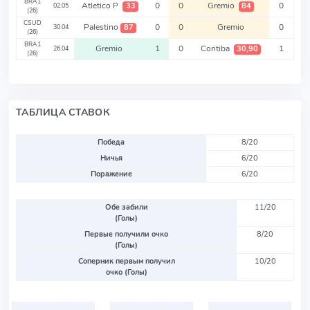
BRA1
Atletico P
0
0
Gremio
0
33
84
02.05
(26)
CSUD
Palestino
0
0
Gremio
0
87
30.04
(26)
BRA1
Gremio
1
0
Coritiba
1
30,90
26.04
(26)
ТАБЛИЦА СТАВОК
Победа
8/20
Ничья
6/20
Поражение
6/20
Обе забили
11/20
(Голы)
Первые получили очко
8/20
(Голы)
Соперник первым получил
10/20
очко (Голы)