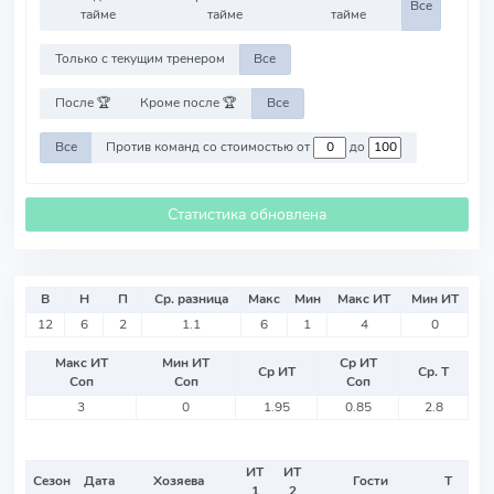
Все
тайме
тайме
тайме
Только с текущим тренером
Все
После 🏆
Кроме после 🏆
Все
Все
Против команд со стоимостью от
до
Статистика обновлена
В
Н
П
Ср. разница
Макс
Мин
Макс ИТ
Мин ИТ
12
6
2
1.1
6
1
4
0
Макс ИТ
Мин ИТ
Ср ИТ
Ср ИТ
Ср. Т
Соп
Соп
Соп
3
0
1.95
0.85
2.8
ИТ
ИТ
Сезон
Дата
Хозяева
Гости
Т
1
2