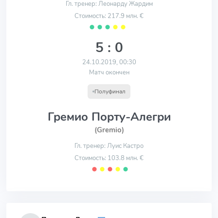
Гл. тренер: Леонарду Жардим
Стоимость: 217.9 млн. €
⬤
⬤
⬤
⬤
⬤
5 : 0
24.10.2019, 00:30
Матч окончен
Полуфинал
Гремио Порту-Алегри
(Gremio)
Гл. тренер: Луис Кастро
Стоимость: 103.8 млн. €
⬤
⬤
⬤
⬤
⬤