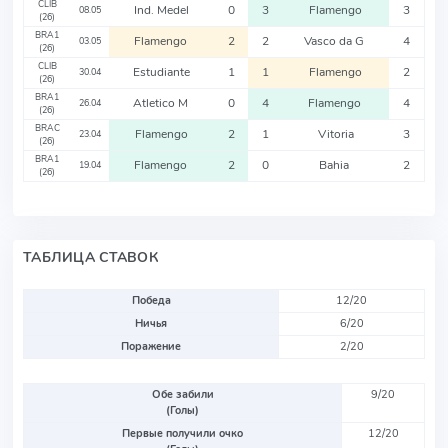
CLIB
Ind. Medel
0
3
Flamengo
3
08.05
(26)
BRA1
Flamengo
2
2
Vasco da G
4
03.05
(26)
CLIB
Estudiante
1
1
Flamengo
2
30.04
(26)
BRA1
Atletico M
0
4
Flamengo
4
26.04
(26)
BRAC
Flamengo
2
1
Vitoria
3
23.04
(26)
BRA1
Flamengo
2
0
Bahia
2
19.04
(26)
ТАБЛИЦА СТАВОК
Победа
12/20
Ничья
6/20
Поражение
2/20
Обе забили
9/20
(Голы)
Первые получили очко
12/20