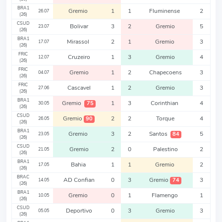
BRA1
Gremio
1
1
Fluminense
2
26.07
(26)
CSUD
Bolivar
3
2
Gremio
5
23.07
(26)
BRA1
Mirassol
2
1
Gremio
3
17.07
(26)
FRIC
Cruzeiro
1
3
Gremio
4
12.07
(26)
FRIC
Gremio
1
2
Chapecoens
3
04.07
(26)
FRIC
Cascavel
1
2
Gremio
3
27.06
(26)
BRA1
Gremio
1
3
Corinthian
4
75
30.05
(26)
CSUD
Gremio
2
2
Torque
4
90
26.05
(26)
BRA1
Gremio
3
2
Santos
5
84
23.05
(26)
CSUD
Gremio
2
0
Palestino
2
21.05
(26)
BRA1
Bahia
1
1
Gremio
2
17.05
(26)
BRAC
AD Confian
0
3
Gremio
3
74
14.05
(26)
BRA1
Gremio
0
1
Flamengo
1
10.05
(26)
CSUD
Deportivo
0
3
Gremio
3
05.05
(26)