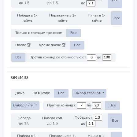
Все
до 1.5
до 1.5
до
Победа в 1-
Поражение в 1-
Ничья в 1-
Все
тайме
тайме
тайме
Только с текущим тренером
Все
После 🏆
Кроме после 🏆
Все
Все
Против команд со стоимостью от
до
GREMIO
Дома
На выезде
Все
Выбор сезонов
Выбор лиги
Против команд с
по
Все
Победа от
Победа
Победа соп.
Все
до 1.5
до 1.5
до
Победа в 1-
Поражение в 1-
Ничья в 1-