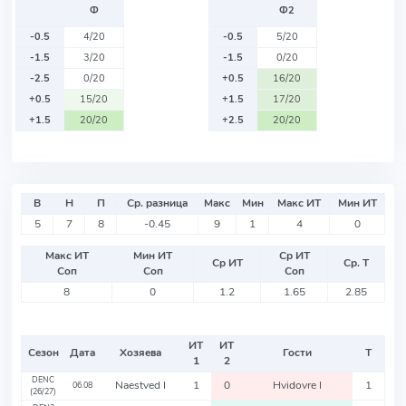
Ф
Ф2
-0.5
4/20
-0.5
5/20
-1.5
3/20
-1.5
0/20
-2.5
0/20
+0.5
16/20
+0.5
15/20
+1.5
17/20
+1.5
20/20
+2.5
20/20
В
Н
П
Ср. разница
Макс
Мин
Макс ИТ
Мин ИТ
5
7
8
-0.45
9
1
4
0
Макс ИТ
Мин ИТ
Ср ИТ
Ср ИТ
Ср. Т
Соп
Соп
Соп
8
0
1.2
1.65
2.85
ИТ
ИТ
Сезон
Дата
Хозяева
Гости
Т
1
2
DENC
Naestved I
1
0
Hvidovre I
1
06.08
(26/27)