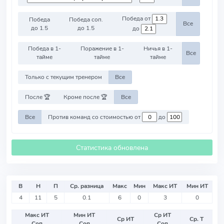
Победа от
Победа
Победа соп.
Все
до 1.5
до 1.5
до
Победа в 1-
Поражение в 1-
Ничья в 1-
Все
тайме
тайме
тайме
Только с текущим тренером
Все
После 🏆
Кроме после 🏆
Все
Все
Против команд со стоимостью от
до
Статистика обновлена
В
Н
П
Ср. разница
Макс
Мин
Макс ИТ
Мин ИТ
4
11
5
0.1
6
0
3
0
Макс ИТ
Мин ИТ
Ср ИТ
Ср ИТ
Ср. Т
Соп
Соп
Соп