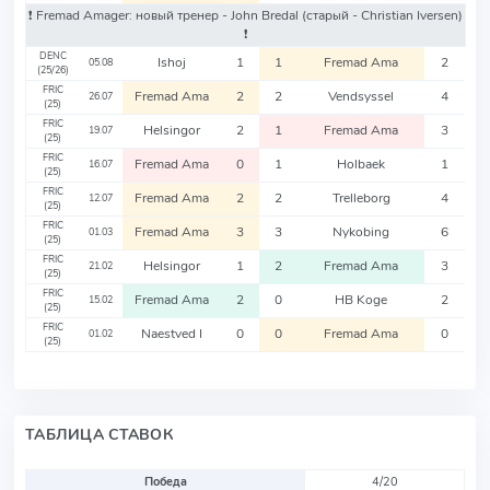
❗️ Fremad Amager: новый тренер - John Bredal
(старый - Christian Iversen)
❗️
DENC
Ishoj
1
1
Fremad Ama
2
05.08
(25/26)
FRIC
Fremad Ama
2
2
Vendsyssel
4
26.07
(25)
FRIC
Helsingor
2
1
Fremad Ama
3
19.07
(25)
FRIC
Fremad Ama
0
1
Holbaek
1
16.07
(25)
FRIC
Fremad Ama
2
2
Trelleborg
4
12.07
(25)
FRIC
Fremad Ama
3
3
Nykobing
6
01.03
(25)
FRIC
Helsingor
1
2
Fremad Ama
3
21.02
(25)
FRIC
Fremad Ama
2
0
HB Koge
2
15.02
(25)
FRIC
Naestved I
0
0
Fremad Ama
0
01.02
(25)
ТАБЛИЦА СТАВОК
Победа
4/20