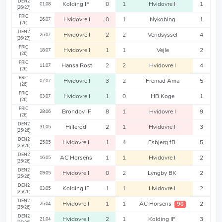
DEN2
Kolding IF
0
1
Hvidovre I
1
01.08
(26/27)
FRIC
Hvidovre I
0
1
Nykobing
1
26.07
(26)
DEN2
Hvidovre I
2
2
Vendsyssel
4
25.07
(26/27)
FRIC
Hvidovre I
1
1
Vejle
2
18.07
(26)
FRIC
Hansa Rost
2
2
Hvidovre I
4
11.07
(26)
FRIC
Hvidovre I
3
2
Fremad Ama
5
07.07
(26)
FRIC
Hvidovre I
1
0
HB Koge
1
03.07
(26)
FRIC
Brondby IF
8
1
Hvidovre I
9
28.06
(26)
DEN2
Hillerod
2
1
Hvidovre I
3
31.05
(25/26)
DEN2
Hvidovre I
1
4
Esbjerg fB
5
25.05
(25/26)
DEN2
AC Horsens
1
1
Hvidovre I
2
16.05
(25/26)
DEN2
Hvidovre I
0
2
Lyngby BK
2
09.05
(25/26)
DEN2
Kolding IF
1
1
Hvidovre I
2
03.05
(25/26)
DEN2
Hvidovre I
1
1
AC Horsens
2
90
25.04
(25/26)
DEN2
Hvidovre I
2
1
Kolding IF
3
21.04