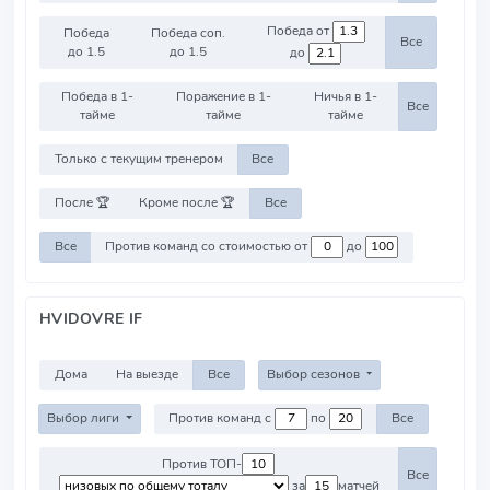
Победа от
Победа
Победа соп.
Все
до 1.5
до 1.5
до
Победа в 1-
Поражение в 1-
Ничья в 1-
Все
тайме
тайме
тайме
Только с текущим тренером
Все
После 🏆
Кроме после 🏆
Все
Все
Против команд со стоимостью от
до
HVIDOVRE IF
Дома
На выезде
Все
Выбор сезонов
Выбор лиги
Против команд с
по
Все
Против ТОП-
Все
за
матчей