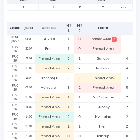
3
0
1.35
1.25
2.6
ИТ
ИТ
Сезон
Дата
Хозяева
Гости
Т
1
2
DENC
FA 2000
1
0
Fremad Ama
1
2
04.08
(26/27)
FRIC
Frem
1
0
Fremad Ama
1
25.07
(26)
FRIC
Fremad Ama
3
1
Sundby
4
21.07
(26)
FRIC
Fremad Ama
2
2
Roskilde
4
18.07
(26)
FRIC
Bronshoj B
2
2
Fremad Ama
4
11.07
(26)
FRIC
Hvidovre I
3
2
Fremad Ama
5
07.07
(26)
FRIC
Fremad Ama
1
1
AB Copenha
2
20.02
(26)
FRIC
Fremad Ama
1
1
Sundby
2
14.02
(26)
FRIC
Fremad Ama
2
0
Nykobing
2
14.02
(26)
FRIC
Fremad Ama
1
1
Frem
2
30.01
(26)
FRIC
Fremad Ama
0
0
Hellerup I
0
23.01
(26)