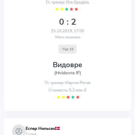
Гл. тренер: Йон Бредаль
⬤
⬤
⬤
⬤
⬤
0 : 2
25.10.2019, 17:00
Матч окончен
Тур 15
Видовре
(Hvidovre IF)
Гл. тренер: Мартин Ретов
Стоимость: 5.2 млн. €
⬤
⬤
⬤
⬤
⬤
Еспер Нильсен
Судья