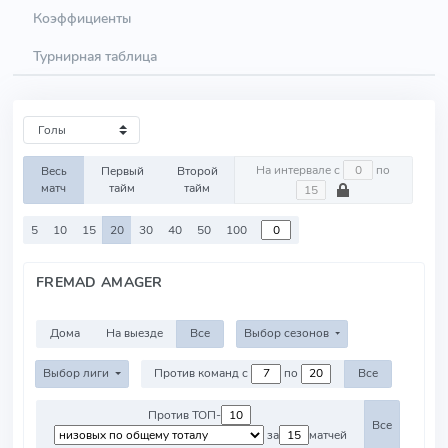
Коэффициенты
Турнирная таблица
На интервале с
по
Весь
Первый
Второй
матч
тайм
тайм
5
10
15
20
30
40
50
100
FREMAD AMAGER
Дома
На выезде
Все
Выбор сезонов
Выбор лиги
Против команд с
по
Все
Против ТОП-
Все
за
матчей