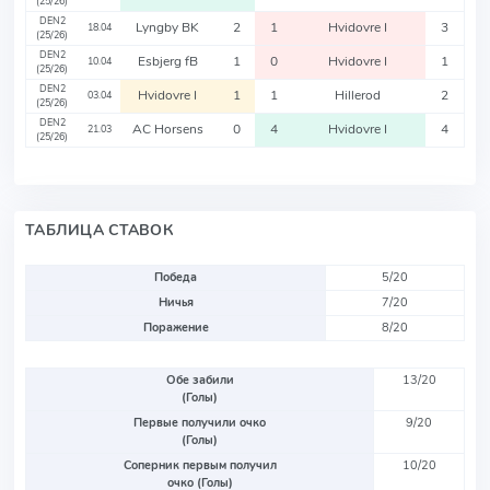
(25/26)
DEN2
Lyngby BK
2
1
Hvidovre I
3
18.04
(25/26)
DEN2
Esbjerg fB
1
0
Hvidovre I
1
10.04
(25/26)
DEN2
Hvidovre I
1
1
Hillerod
2
03.04
(25/26)
DEN2
AC Horsens
0
4
Hvidovre I
4
21.03
(25/26)
ТАБЛИЦА СТАВОК
Победа
5/20
Ничья
7/20
Поражение
8/20
Обе забили
13/20
(Голы)
Первые получили очко
9/20
(Голы)
Соперник первым получил
10/20
очко (Голы)